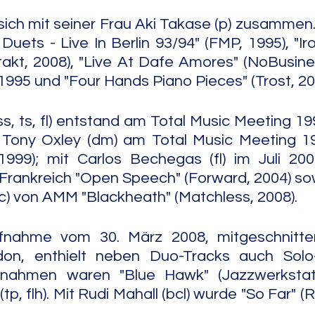
sich mit seiner Frau Aki Takase (p) zusammen
Duets - Live In Berlin 93/94" (FMP, 1995), "Ir
takt, 2008), "Live At Dafe Amores" (NoBusines
95 und "Four Hands Piano Pieces" (Trost, 20
ss, ts, fl) entstand am Total Music Meeting 19
t Tony Oxley (dm) am Total Music Meeting 19
1999); mit Carlos Bechegas (fl) im Juli 200
n Frankreich "Open Speech" (Forward, 2004) sow
c) von AMM "Blackheath" (Matchless, 2008).
ufnahme vom 30. März 2008, mitgeschnitte
don, enthielt neben Duo-Tracks auch Solo
nahmen waren "Blue Hawk" (Jazzwerkstatt
p, flh). Mit Rudi Mahall (bcl) wurde "So Far" (Re