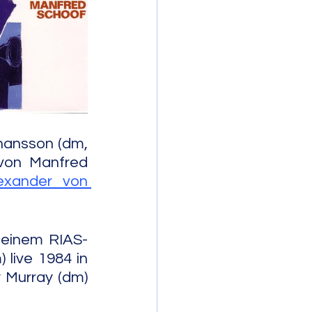
mporary Jazz
ansson (dm, 
von Manfred 
xander von 
 einem RIAS-
live 1984 in 
 Murray (dm) 