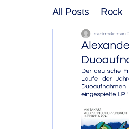
All Posts
Rock
Prog Rock
P
musicmakermark
2
Alexande
Psychedelic/S
Duoaufn
Der deutsche Fr
Hard Rock
G
Laufe der Jahr
Duoaufnahmen zu
eingespielte LP "
Avant Pop
Sy
Westcoast Jaz