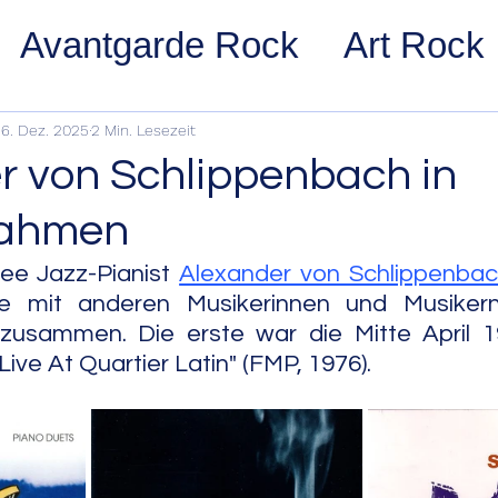
Avantgarde Rock
Art Rock
ost Rock
Noise Rock
Glam
6. Dez. 2025
2 Min. Lesezeit
r von Schlippenbach in
pace Rock
Stoner Rock
Alt
ahmen
ee Jazz-Pianist 
Alexander von Schlippenba
arage Rock
Indie Rock/Indie
e mit anderen Musikerinnen und Musikern
sammen. Die erste war die Mitte April 197
Live At Quartier Latin" (FMP, 1976).
nth Pop
Jazz
Acid Jazz
z
Cool Jazz
Bebop
Hard