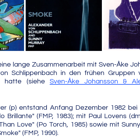
e Jazz
Free Improv
Conte
ine lange Zusammenarbeit mit Sven-Åke Joh
von Schlippenbach in den frühen Gruppen 
t hatte (siehe 
Sven-Åke Johansson & Ale
rer (p) entstand Anfang Dezember 1982 bei
Brillante" (FMP, 1983); mit Paul Lovens (dm) 
 Than Love" (Po Torch, 1985) sowie mit Sunny
Smoke" (FMP, 1990).