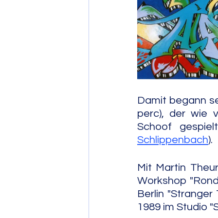
Post Bop
Fre
Soul Jazz
Damit begann se
perc), der wie 
Schoof gespiel
Schlippenbach
).
Mit Martin Theu
Workshop "Rondo 
Berlin "Stranger
1989 im Studio "