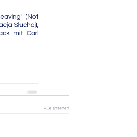
aving" (Not 
cja Słuchaj!, 
ck mit Carl 
                     
Alle ansehen