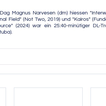
ag Magnus Narvesen (dm) hiessen "Interwe
nal Field" (Not Two, 2019) und "Kairos" (Funda
urce" (2024) war ein 25:40-minütiger DL-Tra
                                                                         