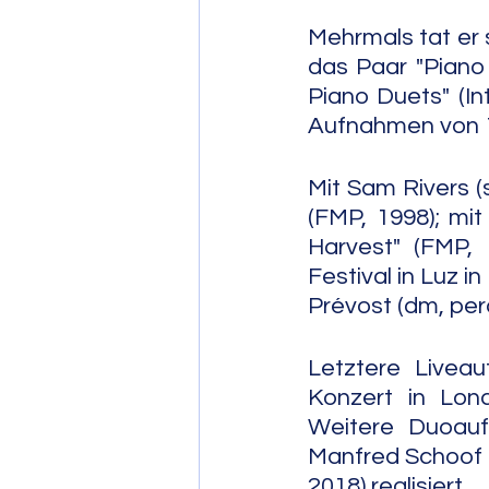
Mehrmals tat er 
das Paar "Piano 
Piano Duets" (In
Aufnahmen von 19
Mit Sam Rivers (
(FMP, 1998); mi
Harvest" (FMP, 
Festival in Luz i
Prévost (dm, per
Letztere Livea
Konzert in Lon
Weitere Duoauf
Manfred Schoof (t
2018) realisiert.