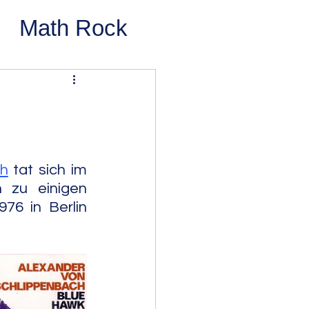
Math Rock
 Rock
ernative Rock
ch
 tat sich im 
 Pop
Pop
 zu einigen 
6 in Berlin 
Swing
 Bop
Modal