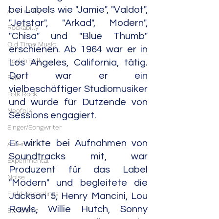
bei Labels wie "Jamie", "Valdot", 
Alt.Country
"Jetstar", "Arkad", Modern", 
Rockabilly
"Chisa" und "Blue Thumb" 
Old Time Music
erschienen. Ab 1964 war er in 
Rock'n'Roll
Los Angeles, California, tätig. 
Dort war er ein 
Folk
vielbeschäftiger Studiomusiker 
Folk Rock
und wurde für Dutzende von 
Neofolk
Sessions engagiert.
Singer/Songwriter
Er wirkte bei Aufnahmen von 
Americana
Soundtracks mit, war 
Experimental
Produzent für das Label 
Noise
"Modern" und begleitete die 
Field Recordings
Jackson 5, Henry Mancini, Lou 
Rawls, Willie Hutch, Sonny 
Electronic