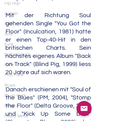
Hip Hop
Gospel
Mit der Richtung Soul 
gehenden Single "You Got the 
R&B
Floor" (Inculcation, 1981) hatte 
Soul
er einen Top-40-Hit in den 
Funk
britischen Charts. Sein 
Berlin School
nächstes eigenes Album "Back 
on Track" (Blind Pig, 1999) liess 
Punk
20 Jahre auf sich waren.
Post Punk
Blues
Danach erschienen mit "Soul of 
Blues Rock
the Blues" (PM, 2004), "Stomp 
the Floor" (Delta Groove, 2009) 
Metal
und "Kick Up Some Dust" 
Heavy Metal
(Cleopatra Blues, 2023) drei 
Doom Metal
weitere Alben. "Together (The 