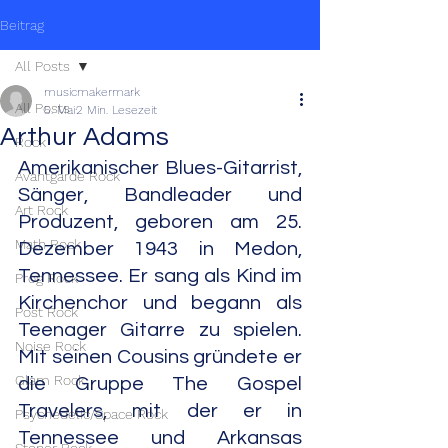
Beitrag
All Posts
musicmakermark
All Posts
5. Mai
2 Min. Lesezeit
Arthur Adams
Rock
Amerikanischer Blues-Gitarrist, 
Avantgarde Rock
Sänger, Bandleader und 
Art Rock
Produzent, geboren am 25. 
Math Rock
Dezember 1943 in Medon, 
Tennessee. Er sang als Kind im 
Prog Rock
Kirchenchor und begann als 
Post Rock
Teenager Gitarre zu spielen. 
Noise Rock
Mit seinen Cousins gründete er 
Glam Rock
die Gruppe The Gospel 
Travelers, mit der er in 
Psychedelic/Space Rock
Tennessee und Arkansas 