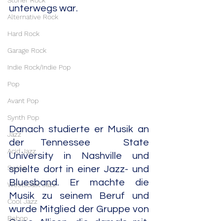
Stoner Rock
unterwegs war.
Alternative Rock
Hard Rock
Garage Rock
Indie Rock/Indie Pop
Pop
Avant Pop
Synth Pop
Danach studierte er Musik an 
Jazz
der Tennessee  State 
Acid Jazz
University in Nashville und 
Swing
spielte dort in einer Jazz- und 
Bluesband. Er machte die 
Westcoast Jazz
Musik zu seinem Beruf und 
Cool Jazz
wurde Mitglied der Gruppe von 
Bebop