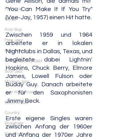
Gene Allison, die damals mit  
Hard Bop
"You Can Make It If You Try" 
(Vee-Jay, 1957) einen Hit hatte.
Modal
Post Bop
Zwischen 1959 und 1964 
Free Jazz
arbeitete er in lokalen 
Free Improv
Nightclubs in Dallas, Texas, und 
begleitete dabei Lightnin' 
Contemporary Jazz
Hopkins, Chuck Berry, Elmore 
Soul Jazz
James, Lowell Fulson oder 
Modern Jazz
Buddy Guy. Danach arbeitete 
Jazz Rock/Fusion
er für den Saxophonisten 
Jimmy Beck.
Electric Jazz
Country
Erste eigene Singles waren 
Bluegrass
zwischen Anfang der 1960er 
Country Rock
und Anfang der 1970er Jahre 