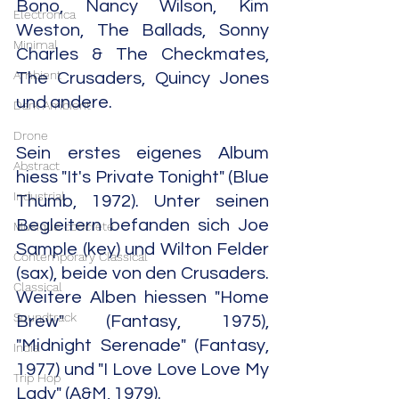
Bono, Nancy Wilson, Kim 
Electronica
Weston, The Ballads, Sonny 
Minimal
Charles & The Checkmates, 
Ambient
The Crusaders, Quincy Jones 
und andere.
Dark Ambient
Drone
Sein erstes eigenes Album 
Abstract
hiess "It's Private Tonight" (Blue 
Industrial
Thumb, 1972). Unter seinen 
Begleitern befanden sich Joe 
Musique concrète
Sample (key) und Wilton Felder 
Contemporary Classical
(sax), beide von den Crusaders. 
Classical
Weitere Alben hiessen "Home 
Soundtrack
Brew" (Fantasy, 1975), 
"Midnight Serenade" (Fantasy, 
India
1977) und "I Love Love Love My 
Trip Hop
Lady" (A&M, 1979).