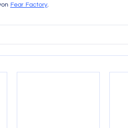
von 
Fear Factory
.                                         