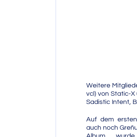
Post Bop
Fre
Soul Jazz
Weitere Mitglied
vcl) von Static-X
Sadistic Intent,
Auf dem ersten 
auch noch Greñu
Album wurde