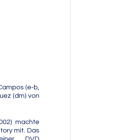
mporary Jazz
Campos (e-b, 
quez (dm) von 
002) machte 
ory mit. Das 
einer DVD 