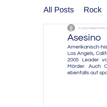
All Posts
Rock
Prog Rock
P
musicmakermark
Asesino
Psychedelic/S
Amerikanisch-hi
Los Angels, Calif
2005 Leader v
Hard Rock
G
Mörder. Auch C
ebenfalls auf sp
Avant Pop
Sy
Westcoast Jaz