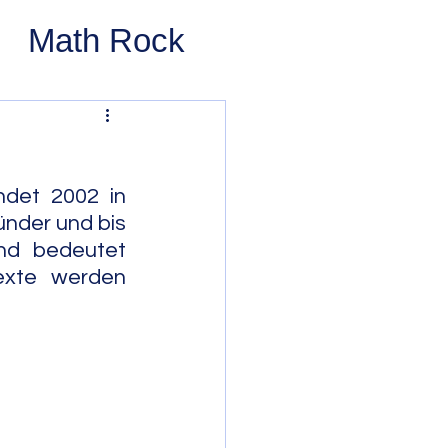
Math Rock
 Rock
ernative Rock
det 2002 in 
nder und bis 
d bedeutet 
 Pop
Pop
exte werden 
Swing
 Bop
Modal