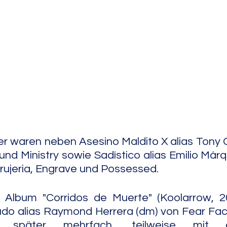
e Jazz
Free Improv
Conte
er waren neben Asesino Maldito X alias Tony 
 und Ministry sowie Sadístico alias Emilio Már
 Brujeria, Engrave und Possessed.
Album "Corridos de Muerte" (Koolarrow, 2
do alias Raymond Herrera (dm) von Fear Fact
 später mehrfach, teilweise mit 