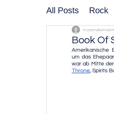
All Posts
Rock
Prog Rock
P
musicmakermark
1
Book Of
Psychedelic/S
Amerikanische E
um das Ehepaar C
war ab Mitte der
Hard Rock
G
Throne
, Spirits
Avant Pop
Sy
Westcoast Jaz