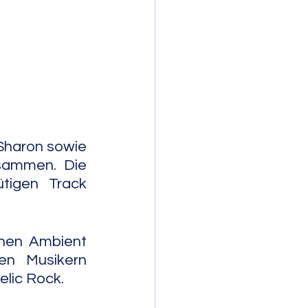
mporary Jazz
Sharon sowie 
sammen. Die 
tigen Track 
hen Ambient 
n Musikern 
elic Rock.