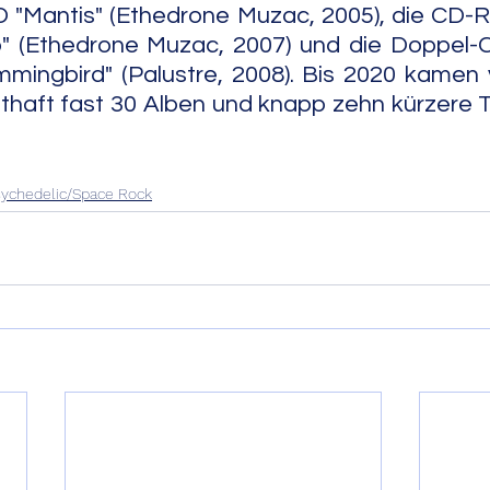
D "Mantis" (Ethedrone Muzac, 2005), die CD-R "
 (Ethedrone Muzac, 2007) und die Doppel-
mingbird" (Palustre, 2008). Bis 2020 kamen 
aft fast 30 Alben und knapp zehn kürzere To
                                                                                 
ychedelic/Space Rock