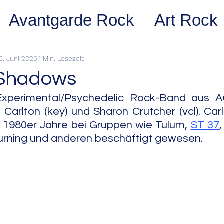
Avantgarde Rock
Art Rock
ost Rock
Noise Rock
Glam
6. Juni 2025
1 Min. Lesezeit
 Shadows
pace Rock
Stoner Rock
Alt
xperimental/Psychedelic Rock-Band aus Aus
arlton (key) und Sharon Crutcher (vcl). Carl
 1980er Jahre bei Gruppen wie Tulum, 
ST 37
,
arage Rock
Indie Rock/Indie
 Burning und anderen beschäftigt gewesen.
nth Pop
Jazz
Acid Jazz
z
Cool Jazz
Bebop
Hard