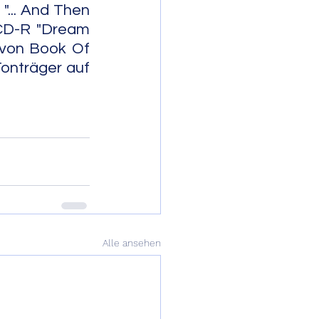
... And Then 
CD-R "Dream 
von Book Of 
nträger auf 
                       
Alle ansehen