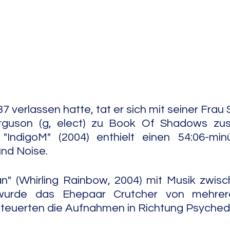
e Jazz
Free Improv
Conte
 verlassen hatte, tat er sich mit seiner Frau 
rguson (g, elect) zu Book Of Shadows zu
"IndigoM" (2004) enthielt einen 54:06-minü
nd Noise.
" (Whirling Rainbow, 2004) mit Musik zwisc
 wurde das Ehepaar Crutcher von mehrere
steuerten die Aufnahmen in Richtung Psyched