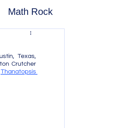
Math Rock
 Rock
ernative Rock
tin, Texas, 
ton Crutcher 
 
Thanatopsis 
 Pop
Pop
Swing
 Bop
Modal