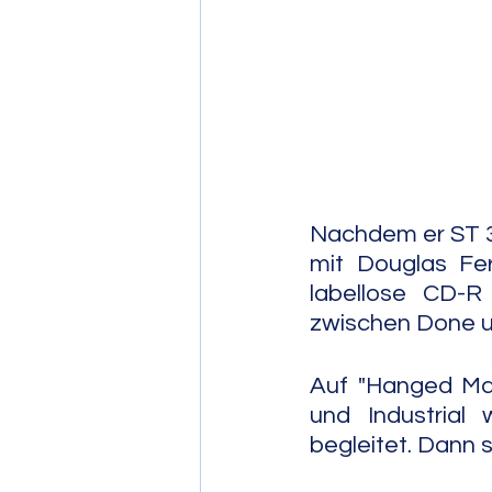
Post Bop
Fre
Soul Jazz
Nachdem er ST 37
mit Douglas Fe
labellose CD-R 
zwischen Done u
Auf "Hanged Man
und Industrial
begleitet. Dann 