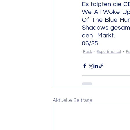
Es folgten die C
We All Woke Up"
Of The Blue Hum
Shadows gesamth
den Markt.                   
06/25
Rock
Experimental
Ps
Aktuelle Beiträge