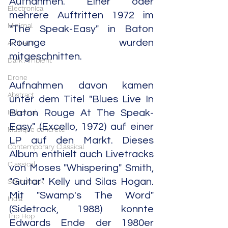
Aufnahmen. Einer oder 
Electronica
mehrere Auftritten 1972 im 
Minimal
"The Speak-Easy" in Baton 
Rounge wurden 
Ambient
mitgeschnitten.
Dark Ambient
Drone
Aufnahmen davon kamen 
Abstract
unter dem Titel "Blues Live In 
Industrial
Baton Rouge At The Speak-
Easy" (Excello, 1972) auf einer 
Musique concrète
LP auf den Markt. Dieses 
Contemporary Classical
Album enthielt auch Livetracks 
Classical
von Moses "Whispering" Smith, 
"Guitar" Kelly und Silas Hogan. 
Soundtrack
Mit "Swamp's The Word" 
India
(Sidetrack, 1988) konnte 
Trip Hop
Edwards Ende der 1980er 