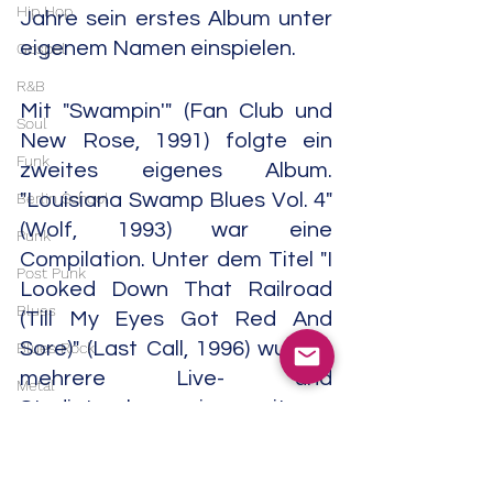
Hip Hop
Jahre sein erstes Album unter 
eigenem Namen einspielen.    
Gospel
R&B
Mit "Swampin'" (Fan Club und 
Soul
New Rose, 1991) folgte ein 
Funk
zweites eigenes Album. 
Berlin School
"Louisiana Swamp Blues Vol. 4" 
(Wolf, 1993) war eine 
Punk
Compilation. Unter dem Titel "I 
Post Punk
Looked Down That Railroad 
Blues
(Till My Eyes Got Red And 
Sore)" (Last Call, 1996) wurden 
Blues Rock
mehrere Live- und 
Metal
Studiotracks zu einer weiteren 
Heavy Metal
Compilation 
Doom Metal
zusammengefasst.