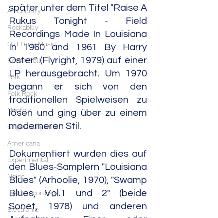
später unter dem Titel "Raise A 
Alt.Country
Rukus Tonight - Field 
Rockabilly
Recordings Made In Louisiana 
Old Time Music
In 1960 and 1961 By Harry 
Oster" (Flyright, 1979) auf einer 
Rock'n'Roll
LP herausgebracht. Um 1970 
Folk
begann er sich von den 
Folk Rock
traditionellen Spielweisen zu 
Neofolk
lösen und ging über zu einem 
moderneren Stil.
Singer/Songwriter
Americana
Dokumentiert wurden dies auf 
Experimental
den Blues-Samplern "Louisiana 
Noise
Blues" (Arhoolie, 1970), "Swamp 
Blues, Vol.1 und 2" (beide 
Field Recordings
Sonet, 1978) und anderen 
Electronic