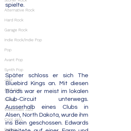
Stoner Rock
spielte.
Alternative Rock
Hard Rock
Garage Rock
Indie Rock/Indie Pop
Pop
Avant Pop
Synth Pop
Später schloss er sich The 
Jazz
Bluebird Kings an. Mit diesen 
Acid Jazz
Bands war er meist im lokalen 
Club-Circuit unterwegs. 
Swing
Ausserhalb eines Clubs in 
Westcoast Jazz
Alsen, North Dakota, wurde ihm 
Cool Jazz
ins Bein geschossen. Edwards 
Bebop
arbeitete auf einer Farm und 