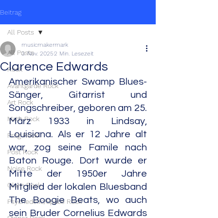
Beitrag
All Posts
musicmakermark
All Posts
3. Nov. 2025
2 Min. Lesezeit
Clarence Edwards
Rock
Amerikanischer Swamp Blues-
Avantgarde Rock
Sänger, Gitarrist und 
Art Rock
Songschreiber, geboren am 25. 
Math Rock
März 1933 in Lindsay, 
Louisiana. Als er 12 Jahre alt 
Prog Rock
war, zog seine Famile nach 
Post Rock
Baton Rouge. Dort wurde er 
Noise Rock
Mitte der 1950er Jahre 
Glam Rock
Mitglied der lokalen Bluesband 
The Boogie Beats, wo auch 
Psychedelic/Space Rock
sein Bruder Cornelius Edwards 