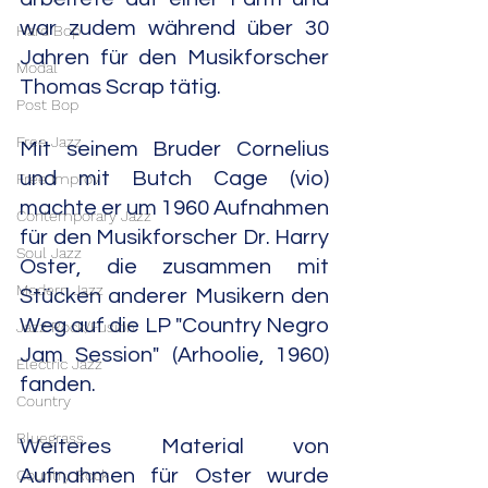
war zudem während über 30 
Hard Bop
Jahren für den Musikforscher 
Modal
Thomas Scrap tätig.
Post Bop
Free Jazz
Mit seinem Bruder Cornelius 
und mit Butch Cage (vio) 
Free Improv
machte er um 1960 Aufnahmen 
Contemporary Jazz
für den Musikforscher Dr. Harry 
Soul Jazz
Oster, die zusammen mit 
Modern Jazz
Stücken anderer Musikern den 
Weg auf die LP "Country Negro 
Jazz Rock/Fusion
Jam Session" (Arhoolie, 1960) 
Electric Jazz
fanden.
Country
Bluegrass
Weiteres Material von 
Aufnahmen für Oster wurde 
Country Rock