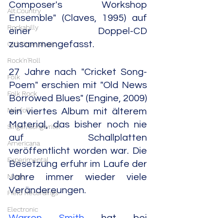
Composer's Workshop 
Alt.Country
Ensemble" (Claves, 1995) auf 
Rockabilly
einer Doppel-CD 
zusammengefasst.
Old Time Music
Rock'n'Roll
27 Jahre nach "Cricket Song-
Folk
Poem" erschien mit "Old News 
Folk Rock
Borrowed Blues" (Engine, 2009) 
Neofolk
ein viertes Album mit älterem 
Material, das bisher noch nie 
Singer/Songwriter
auf Schallplatten 
Americana
veröffentlicht worden war. Die 
Experimental
Besetzung erfuhr im Laufe der 
Noise
Jahre immer wieder viele 
Verändereungen.
Field Recordings
Electronic