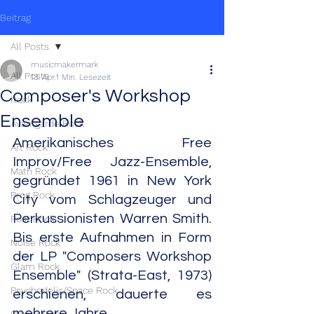
Beitrag
All Posts
musicmakermark
All Posts
13. Apr.
1 Min. Lesezeit
Composer's Workshop
Rock
Ensemble
Avantgarde Rock
Amerikanisches Free 
Art Rock
Improv/Free Jazz-Ensemble, 
Math Rock
gegründet 1961 in New York 
Prog Rock
City vom Schlagzeuger und 
Perkussionisten Warren Smith. 
Post Rock
Bis erste Aufnahmen in Form 
Noise Rock
der LP "Composers Workshop 
Glam Rock
Ensemble" (Strata-East, 1973) 
Psychedelic/Space Rock
erschienen, dauerte es 
mehrere Jahre.