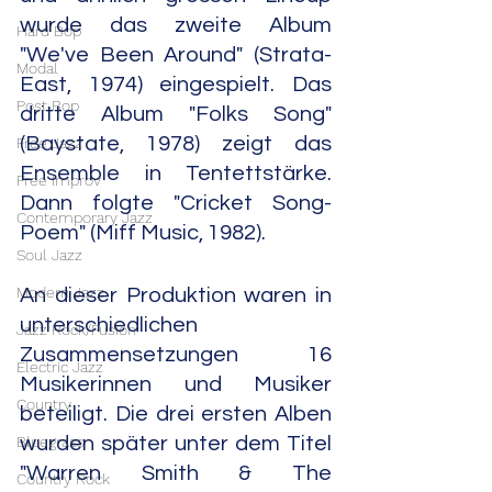
wurde das zweite Album 
Hard Bop
"We've Been Around" (Strata-
Modal
East, 1974) eingespielt. Das 
Post Bop
dritte Album "Folks Song" 
(Baystate, 1978) zeigt das 
Free Jazz
Ensemble in Tentettstärke. 
Free Improv
Dann folgte "Cricket Song-
Contemporary Jazz
Poem" (Miff Music, 1982).
Soul Jazz
Modern Jazz
An dieser Produktion waren in 
unterschiedlichen 
Jazz Rock/Fusion
Zusammensetzungen 16 
Electric Jazz
Musikerinnen und Musiker 
Country
beteiligt. Die drei ersten Alben 
Bluegrass
wurden später unter dem Titel 
"Warren Smith & The 
Country Rock