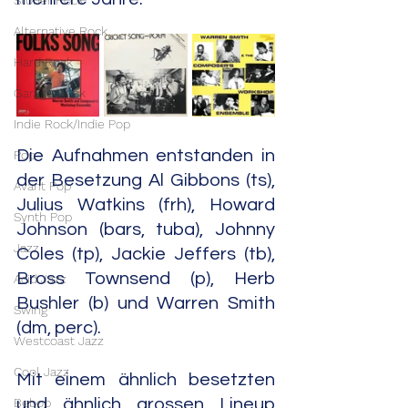
Stoner Rock
Alternative Rock
Hard Rock
Garage Rock
Indie Rock/Indie Pop
Die Aufnahmen entstanden in 
Pop
der Besetzung Al Gibbons (ts), 
Avant Pop
Julius Watkins (frh), Howard 
Synth Pop
Johnson (bars, tuba), Johnny 
Jazz
Coles (tp), Jackie Jeffers (tb), 
Bross Townsend (p), Herb 
Acid Jazz
Bushler (b) und Warren Smith 
Swing
(dm, perc).
Westcoast Jazz
Cool Jazz
Mit einem ähnlich besetzten 
Bebop
und ähnlich grossen Lineup 