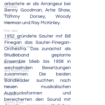
arbeitete er als Arrangeur bei 
Hard Bop
Benny Goodman, Artie Shaw, 
Modal
Tommy Dorsey, Woody 
Herman und Ray McKinley.
Post Bop
Free Jazz
1952 gründete Sauter mit Bill 
Free Improv
Finegan das Sauter-Finegan-
Contemporary Jazz
Orchestra. Das zunächst als 
Soul Jazz
Studioband geplante 
Ensemble blieb bis 1958 in 
Modern Jazz
wechselnden Besetzungen 
Jazz Rock/Fusion
zusammen. Die beiden 
Electric Jazz
Bandleader suchten nach 
Country
neuen musikalischen 
Ausdrucksformen und 
Bluegrass
bereicherten den Sound mit 
Country Rock