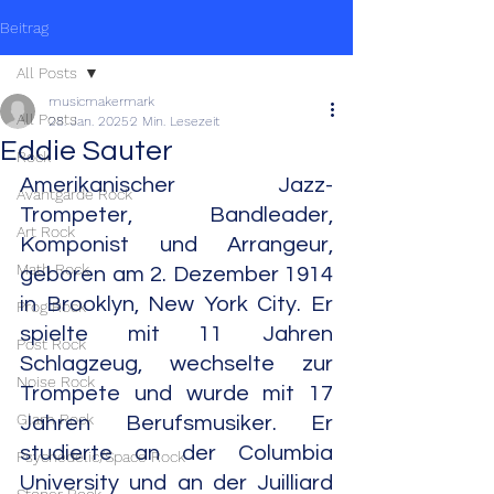
Beitrag
All Posts
musicmakermark
All Posts
28. Jan. 2025
2 Min. Lesezeit
Eddie Sauter
Rock
Amerikanischer Jazz-
Avantgarde Rock
Trompeter, Bandleader, 
Art Rock
Komponist und Arrangeur, 
Math Rock
geboren am 2. Dezember 1914 
in Brooklyn, New York City. Er 
Prog Rock
spielte mit 11 Jahren 
Post Rock
Schlagzeug, wechselte zur 
Noise Rock
Trompete und wurde mit 17 
Glam Rock
Jahren Berufsmusiker. Er 
studierte an der Columbia 
Psychedelic/Space Rock
University und an der Juilliard 