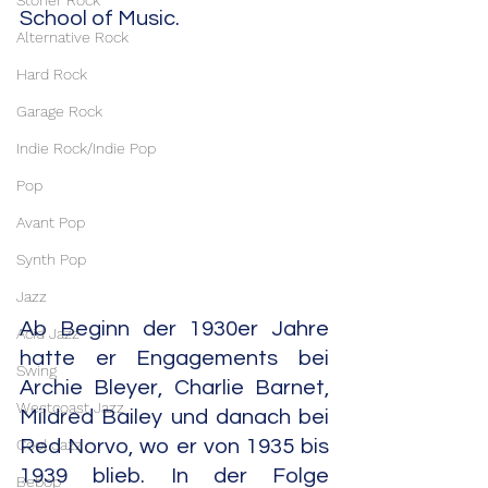
Stoner Rock
School of Music.
Alternative Rock
Hard Rock
Garage Rock
Indie Rock/Indie Pop
Pop
Avant Pop
Synth Pop
Jazz
Ab Beginn der 1930er Jahre 
Acid Jazz
hatte er Engagements bei 
Swing
Archie Bleyer, Charlie Barnet, 
Westcoast Jazz
Mildred Bailey und danach bei 
Cool Jazz
Red Norvo, wo er von 1935 bis 
1939 blieb. In der Folge 
Bebop