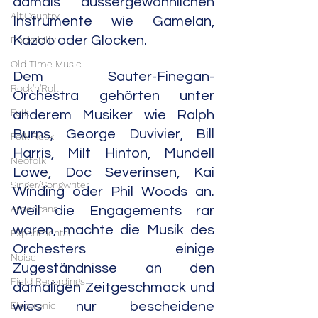
damals aussergewöhnlichen 
Alt.Country
Instrumente wie Gamelan, 
Kazoo oder Glocken. 
Rockabilly
Old Time Music
Dem Sauter-Finegan-
Rock'n'Roll
Orchestra gehörten unter 
Folk
anderem Musiker wie Ralph 
Burns, George Duvivier, Bill 
Folk Rock
Harris, Milt Hinton, Mundell 
Neofolk
Lowe, Doc Severinsen, Kai 
Singer/Songwriter
Winding oder Phil Woods an. 
Americana
Weil die Engagements rar 
waren, machte die Musik des 
Experimental
Orchesters einige 
Noise
Zugeständnisse an den 
Field Recordings
damaligen Zeitgeschmack und 
Electronic
wies nur bescheidene 