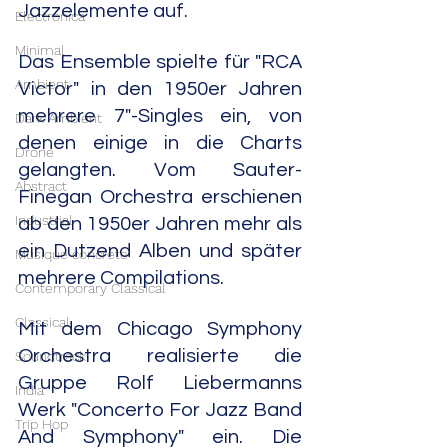
Jazzelemente auf. 
Electronica
Minimal
Das Ensemble spielte für "RCA 
Ambient
Victor" in den 1950er Jahren 
mehrere 7"-Singles ein, von 
Dark Ambient
denen einige in die Charts 
Drone
gelangten. Vom Sauter-
Abstract
Finegan Orchestra erschienen 
Industrial
ab den 1950er Jahren mehr als 
ein Dutzend Alben und später 
Musique concrète
mehrere Compilations. 
Contemporary Classical
Classical
Mit dem Chicago Symphony 
Orchestra realisierte die 
Soundtrack
Gruppe Rolf Liebermanns 
India
Werk "Concerto For Jazz Band 
Trip Hop
And Symphony" ein. Die 