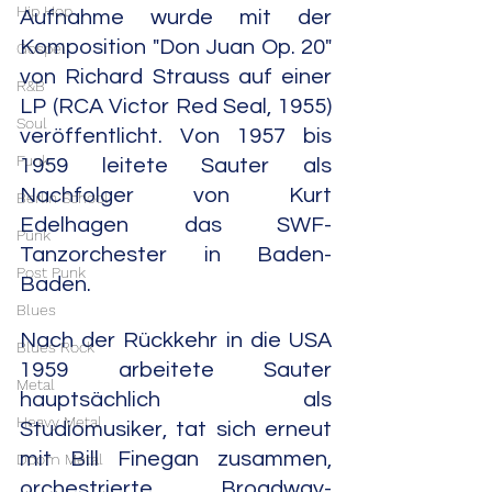
Hip Hop
Aufnahme wurde mit der 
Komposition "Don Juan Op. 20" 
Gospel
von Richard Strauss auf einer 
R&B
LP (RCA Victor Red Seal, 1955) 
Soul
veröffentlicht. Von 1957 bis 
Funk
1959 leitete Sauter als 
Nachfolger von Kurt 
Berlin School
Edelhagen das SWF-
Punk
Tanzorchester in Baden-
Post Punk
Baden. 
Blues
Nach der Rückkehr in die USA 
Blues Rock
1959 arbeitete Sauter 
Metal
hauptsächlich als 
Heavy Metal
Studiomusiker, tat sich erneut 
mit Bill Finegan zusammen, 
Doom Metal
orchestrierte Broadway-