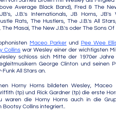
en von James Brown mit Wesley als Mitglied 
Above Average Black Band), Fred & The New J
's, J.B.'s Internationals, JB Horns, JB's
ustle Rats, The Hustlers, The J.B.'s All Star
, The Masai, The New J.B.'s oder The Sons Of
phonisten 
Maceo Parker
 und 
Pee Wee Elli
 Collins
 war Wesley einer der wichtigsten Mi
sley schloss sich Mitte der 1970er Jahre 
-Funk All Stars an.
n Horny Horns bildeten Wesley, Maceo Pa
iffith (tp) und Rick Gardner (tp) die erste Ho
zu waren die Horny Horns auch in die Gru
n Bootsy Collins integriert..