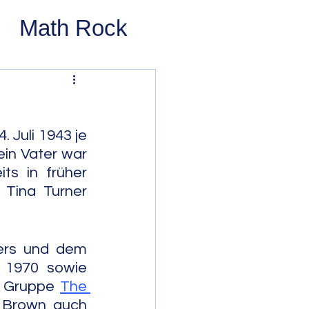
Math Rock
 Rock
ernative Rock
Juli 1943 je 
in Vater war 
ts in früher 
 Pop
Pop
Tina Turner 
Swing
ers und dem 
 1970 sowie 
r Gruppe 
The 
 Bop
Modal
 Brown auch 