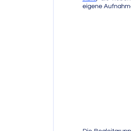
eigene Aufnahme
Post Bop
Fre
Soul Jazz