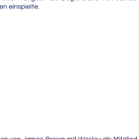
n einspielte.
e Jazz
Free Improv
Conte