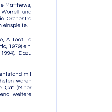
e Matthews, 
Worrell und 
ie Orchestra 
 einspielte.
e, A Toot To 
c, 1979) ein. 
1994). Dazu 
ntstand mit 
hsten waren 
 Ça" (Minor 
end weitere 