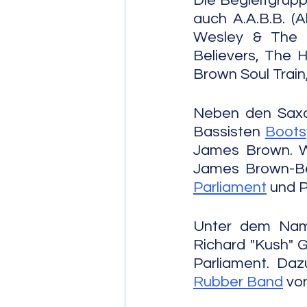
Die Begleitgrupp
auch A.A.B.B. (
Wesley & The JB
Believers, The H
Brown Soul Train
Neben den Saxo
Bassisten 
Bootsy
James Brown. We
Parliament
 und P
Unter dem Name
Richard "Kush" Gr
Parliament. Da
Rubber Band
 vo