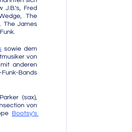
nannten sich 
.B.'s, Fred 
 Wedge, The 
s, The James 
 Funk.
s
 sowie dem 
tmusiker von 
mit anderen 
James Brown-Begleitmusikern George Clinton und seinen P-Funk-Bands 
rker (sax), 
rnsection von 
ppe 
Bootsy's 