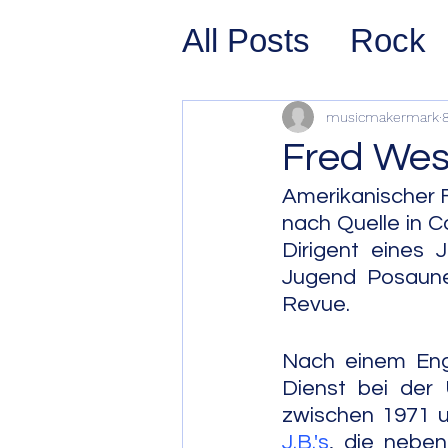
All Posts
Rock
Prog Rock
P
musicmakermark
Fred Wes
Psychedelic/S
Amerikanischer F
nach Quelle in C
Dirigent eines 
Hard Rock
G
Jugend Posaune 
Revue.
Avant Pop
Sy
Nach einem Eng
Dienst bei der
zwischen 1971 
Westcoast Jaz
J.B.'s
, die neben