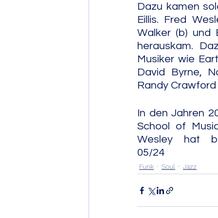
Dazu kamen sol
Eillis. Fred We
Walker (b) und 
herauskam. Da
Musiker wie Eart
David Byrne, Na
Randy Crawford 
In den Jahren 20
School of Music
Wesley hat bei discogs
05/24
Funk
Soul
Jazz