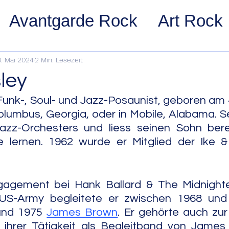
Avantgarde Rock
Art Rock
ost Rock
Noise Rock
Glam
8. Mai 2024
2 Min. Lesezeit
ley
pace Rock
Stoner Rock
Alt
unk-, Soul- und Jazz-Posaunist, geboren am 4. 
olumbus, Georgia, oder in Mobile, Alabama. Se
Jazz-Orchesters und liess seinen Sohn berei
arage Rock
Indie Rock/Indie
lernen. 1962 wurde er Mitglied der Ike & 
nth Pop
Jazz
Acid Jazz
agement bei Hank Ballard & The Midnight
 US-Army begleitete er zwischen 1968 und
und 1975 
James Brown
. Er gehörte auch zu
z
Cool Jazz
Bebop
Hard
 ihrer Tätigkeit als Begleitband von James