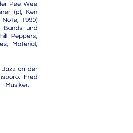
der Pee Wee 
er (p), Ken 
Note, 1990) 
 Bands und 
lli Peppers, 
s, Material, 
 Jazz an der 
sboro. Fred 
                 