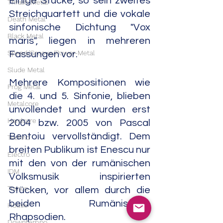
Einige Stücke, so sein zweites 
Thrash Metal
Streichquartett und die vokale 
Death Metal
sinfonische Dichtung "Vox 
Black Metal
maris", liegen in mehreren 
Speed/Groove/Power-Metal
Fassungen vor.
Slude Metal
Mehrere Kompositionen wie 
Prog Metal
die 4. und 5. Sinfonie, blieben 
Metalcore
unvollendet und wurden erst 
Hardcore
2004 bzw. 2005 von Pascal 
Bentoiu vervollständigt. Dem 
Techno
breiten Publikum ist Enescu nur 
Electro
mit den von der rumänischen 
IDM
Volksmusik inspirierten 
Trance
Stücken, vor allem durch die 
beiden Rumänischen 
House
Rhapsodien.
Downtempo