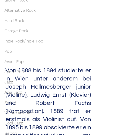
Stoner Rock
Alternative Rock
Hard Rock
Garage Rock
Indie Rock/Indie Pop
Pop
Avant Pop
Von 1888 bis 1894 studierte er 
Synth Pop
in Wien unter anderem bei 
Jazz
Joseph Hellmesberger junior 
Acid Jazz
(Violine), Ludwig Ernst (Klavier) 
Swing
und Robert Fuchs 
(Komposition). 1889 trat er 
Westcoast Jazz
erstmals als Violinist auf. Von 
Cool Jazz
1895 bis 1899 absolvierte er ein 
Bebop