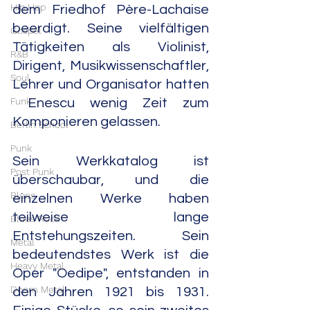
Hip Hop
dem Friedhof Père-Lachaise 
beerdigt. Seine vielfältigen 
Gospel
Tätigkeiten als Violinist, 
R&B
Dirigent, Musikwissenschaftler, 
Soul
Lehrer und Organisator hatten 
Funk
 Enescu wenig Zeit zum 
Komponieren gelassen.
Berlin School
Punk
Sein Werkkatalog ist 
Post Punk
überschaubar, und die 
Blues
einzelnen Werke haben 
teilweise lange 
Blues Rock
Entstehungszeiten. Sein 
Metal
bedeutendstes Werk ist die 
Heavy Metal
Oper "Oedipe", entstanden in 
Doom Metal
den Jahren 1921 bis 1931. 