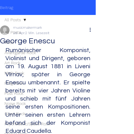
Beitrag
All Posts
musicmakermark
All Posts
28. Apr.
2 Min. Lesezeit
George Enescu
Rock
Rumänischer Komponist, 
Avantgarde Rock
Violinist und Dirigent, geboren 
Art Rock
am 19. August 1881 in Liveni 
Math Rock
Vîrnav, später in George 
Enescu umbenannt. Er spielte 
Prog Rock
bereits mit vier Jahren Violine 
Post Rock
und schieb mit fünf Jahren 
Noise Rock
seine ersten Kompositionen. 
Glam Rock
Unter seinen ersten Lehrern 
befand sich der Komponist 
Psychedelic/Space Rock
Eduard Caudella.