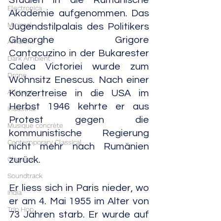
Studien in die Rumänische 
Electronica
Akademie aufgenommen. Das 
Minimal
Jugendstilpalais des Politikers 
Gheorghe Grigore 
Ambient
Cantacuzino in der Bukarester 
Dark Ambient
Calea Victoriei wurde zum 
Drone
Wohnsitz Enescus. Nach einer 
Abstract
Konzertreise in die USA im 
Herbst 1946 kehrte er aus 
Industrial
Protest gegen die 
Musique concrète
kommunistische Regierung 
Contemporary Classical
nicht mehr nach Rumänien 
Classical
zurück.
Soundtrack
Er liess sich in Paris nieder, wo 
India
er am 4. Mai 1955 im Alter von 
Trip Hop
73 Jahren starb. Er wurde auf 