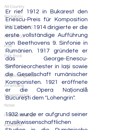
Alt.Country
Er rief 1912 in Bukarest den 
Rockabilly
Enescu-Preis für Komposition 
Old Time Music
ins Leben. 1914 dirigierte er die 
erste vollständige Aufführung 
Rock'n'Roll
von Beethovens 9. Sinfonie in 
Folk
Rumänien. 1917 gründete er 
Folk Rock
das George-Enescu-
Neofolk
Sinfonieorchester in Iași sowie 
die Gesellschaft rumänischer 
Singer/Songwriter
Komponisten. 1921 eröffnete 
Americana
er die Opera Națională 
Experimental
București dem "Lohengrin".
Noise
1932 wurde er aufgrund seiner 
Field Recordings
musikwissenschaftlichen 
Electronic