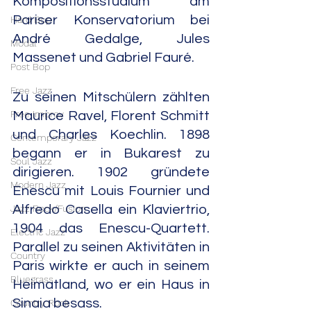
Kompositionsstudium am 
Pariser Konservatorium bei 
Hard Bop
André Gedalge, Jules 
Modal
Massenet und Gabriel Fauré.
Post Bop
Free Jazz
Zu seinen Mitschülern zählten 
Free Improv
Maurice Ravel, Florent Schmitt 
und Charles Koechlin. 1898 
Contemporary Jazz
begann er in Bukarest zu 
Soul Jazz
dirigieren. 1902 gründete 
Modern Jazz
Enescu mit Louis Fournier und 
Jazz Rock/Fusion
Alfredo Casella ein Klaviertrio, 
1904 das Enescu-Quartett. 
Electric Jazz
Parallel zu seinen Aktivitäten in 
Country
Paris wirkte er auch in seinem 
Bluegrass
Heimatland, wo er ein Haus in 
Sinaia besass. 
Country Rock