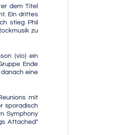
er dem Titel 
. Ein drittes 
 stieg Phil 
Rockmusik zu 
n (vio) ein 
 Gruppe Ende 
 danach eine 
eunions mit 
r sporadisch 
wn Symphony 
s Attached" 