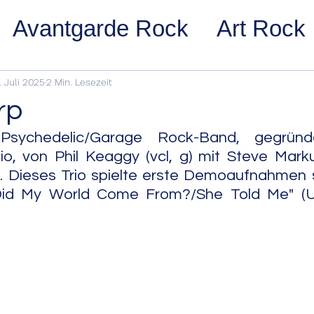
Avantgarde Rock
Art Rock
ost Rock
Noise Rock
Glam
. Juli 2025
2 Min. Lesezeit
rp
pace Rock
Stoner Rock
Alt
 Psychedelic/Garage Rock-Band, gegründ
, von Phil Keaggy (vcl, g) mit Steve Markul
). Dieses Trio spielte erste Demoaufnahmen 
arage Rock
Indie Rock/Indie
Did My World Come From?/She Told Me" (Un
nth Pop
Jazz
Acid Jazz
z
Cool Jazz
Bebop
Hard