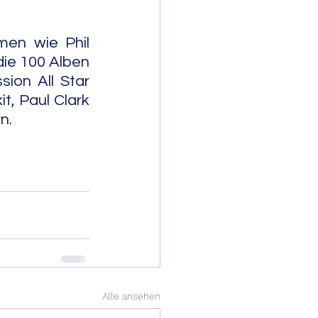
en wie Phil 
ie 100 Alben 
on All Star 
, Paul Clark 
              
Alle ansehen