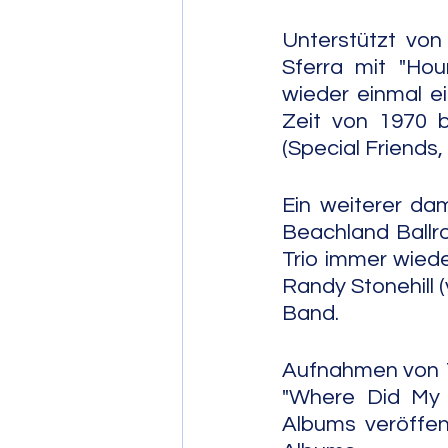
Unterstützt von
Sferra mit "Hou
wieder einmal e
Zeit von 1970 b
(Special Friends
Ein weiterer dam
Beachland Ballroo
Trio immer wied
Randy Stonehill (
Band.
Aufnahmen von 19
"Where Did My 
Albums veröffen