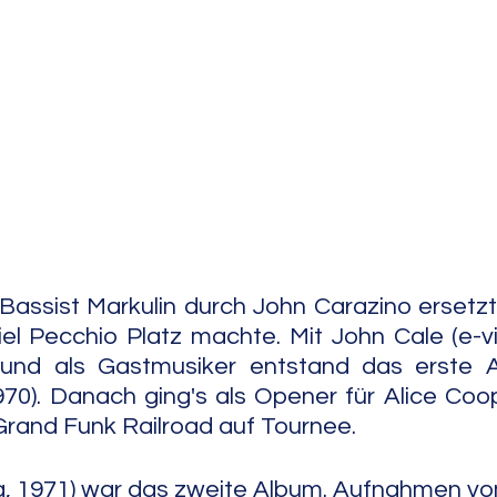
e Jazz
Free Improv
Conte
assist Markulin durch John Carazino ersetzt
el Pecchio Platz machte. Mit John Cale (e-vio
und als Gastmusiker entstand das erste A
70). Danach ging's als Opener für Alice Coop
 Grand Funk Railroad auf Tournee.
a, 1971) war das zweite Album. Aufnahmen v