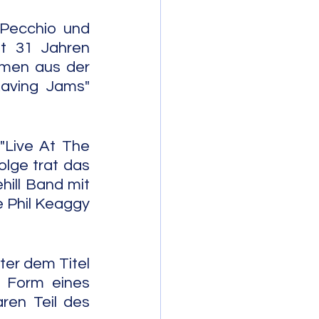
Pecchio und 
it 31 Jahren 
men aus der 
aving Jams" 
"Live At The 
lge trat das 
ill Band mit 
e Phil Keaggy 
er dem Titel 
 Form eines 
ren Teil des 