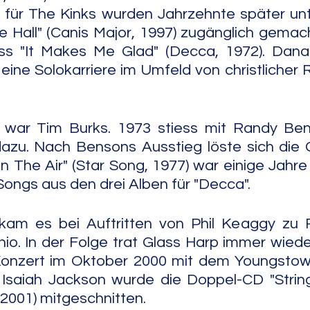
 für The Kinks wurden Jahrzehnte später unt
e Hall" (Canis Major, 1997) zugänglich gemacht
ss "It Makes Me Glad" (Decca, 1972). Danach
ine Solokarriere im Umfeld von christlicher 
 war Tim Burks. 1973 stiess mit Randy Benso
 dazu. Nach Bensons Ausstieg löste sich die
In The Air" (Star Song, 1977) war einige Jahre
Songs aus den drei Alben für "Decca".
am es bei Auftritten von Phil Keaggy zu R
io. In der Folge trat Glass Harp immer wiede
Konzert im Oktober 2000 mit dem Youngsto
 Isaiah Jackson wurde die Doppel-CD "String
 2001) mitgeschnitten.