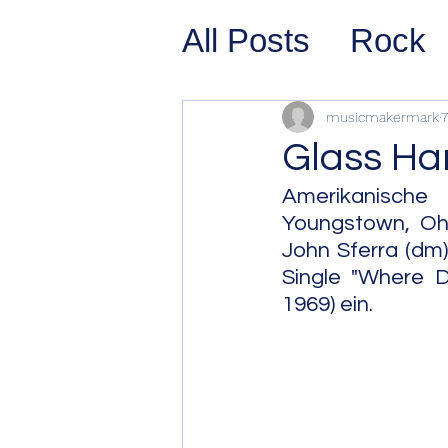
All Posts
Rock
Prog Rock
P
musicmakermark
7
Glass Ha
Psychedelic/S
Amerikanische
Youngstown, Ohio
John Sferra (dm
Hard Rock
G
Single "Where 
1969) ein.
Avant Pop
Sy
Westcoast Jaz