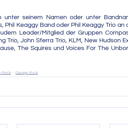
b unter seinem Namen oder unter Bandnam
, Phil Keaggy Band oder Phil Keaggy Trio an d
zudem Leader/Mitglied der Gruppen Compassi
g Trio, John Sferra Trio, KLM, New Hudson Exit
use, The Squires und Voices For The Unborn.   
e Rock
Garage Rock