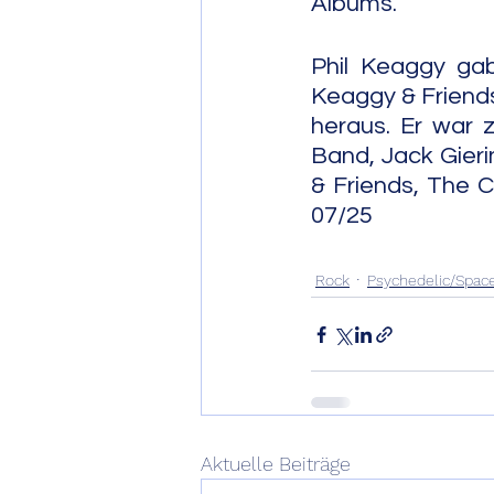
Albums.                
Phil Keaggy ga
Keaggy & Friends
heraus. Er war 
Band, Jack Gierin
& Friends, The Ca
07/25
Rock
Psychedelic/Spac
Aktuelle Beiträge