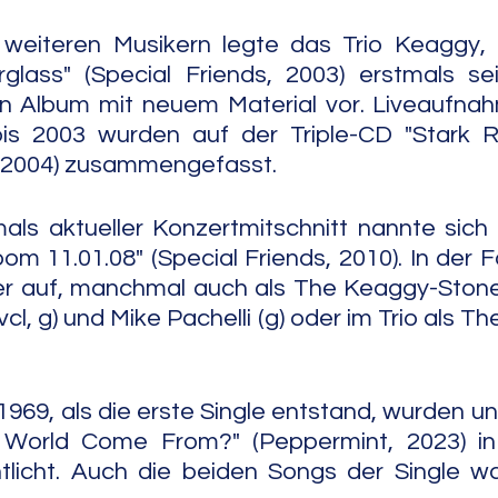
 weiteren Musikern legte das Trio Keaggy, 
rglass" (Special Friends, 2003) erstmals se
in Album mit neuem Material vor. Liveaufnah
is 2003 wurden auf der Triple-CD "Stark R
, 2004) zusammengefasst.
als aktueller Konzertmitschnitt nannte sich 
m 11.01.08" (Special Friends, 2010). In der Fo
er auf, manchmal auch als The Keaggy-Stoneh
vcl, g) und Mike Pachelli (g) oder im Trio als Th
69, als die erste Single entstand, wurden unt
World Come From?" (Peppermint, 2023) in
tlicht. Auch die beiden Songs der Single wa