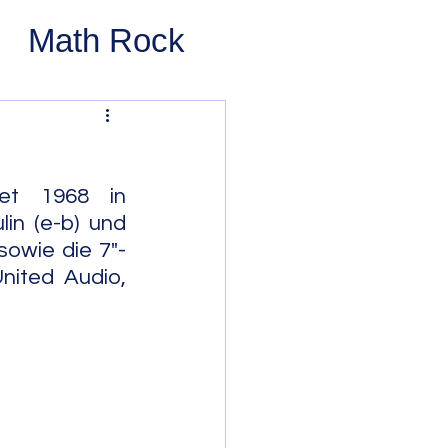
Math Rock
 Rock
ernative Rock
et 1968 in 
in (e-b) und 
sowie die 7"-
 Pop
Pop
ited Audio, 
Swing
 Bop
Modal