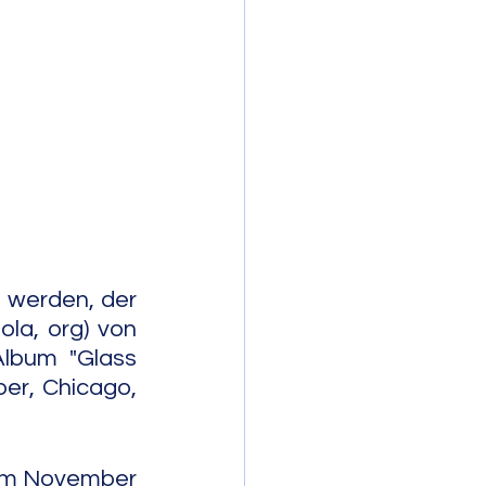
mporary Jazz
 werden, der 
la, org) von 
lbum "Glass 
er, Chicago, 
om November 