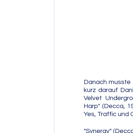
Post Bop
Fre
Soul Jazz
Danach musste B
kurz darauf Dani
Velvet Undergro
Harp" (Decca, 19
Yes, Traffic und
"Synergy" (Decc