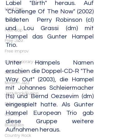
Label "Birth" heraus. Auf 
Hard Bop
"Challenge Of The Now" (2002) 
Modal
bildeten  Perry Robinson (cl) 
und Lou Grassi (dm) mit 
Post Bop
Hampel das Gunter Hampel 
Free Jazz
Trio.
Free Improv
Contemporary Jazz
Unter Hampels Namen 
erschien die Doppel-CD-R "The 
Soul Jazz
Way Out" (2003), die Hampel 
Modern Jazz
mit Johannes Schleiermacher 
Jazz Rock/Fusion
(ts) und Bernd Oezsevim (dm) 
Electric Jazz
eingespielt hatte. Als Gunter 
Hampel European Trio gab 
Country
diese Gruppe weitere 
Bluegrass
Aufnahmen heraus.
Country Rock