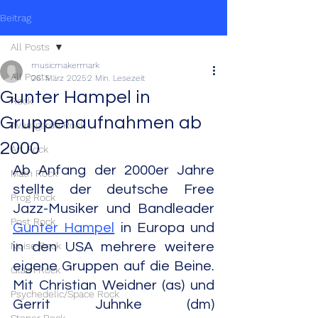
Beitrag
All Posts
musicmakermark
All Posts
26. März 2025
2 Min. Lesezeit
Gunter Hampel in
Rock
Gruppenaufnahmen ab
Avantgarde Rock
2000
Art Rock
Ab Anfang der 2000er Jahre 
Math Rock
stellte der deutsche Free 
Prog Rock
Jazz-Musiker und Bandleader 
Post Rock
Gunter Hampel
 in Europa und 
Noise Rock
in den USA mehrere weitere 
eigene Gruppen auf die Beine. 
Glam Rock
Mit Christian Weidner (as) und 
Psychedelic/Space Rock
Gerrit Juhnke (dm) 