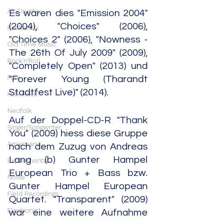
Alt.Country
Es waren dies "Emission 2004" 
(2004), "Choices" (2006), 
Rockabilly
"Choices 2" (2006), "Nowness - 
Old Time Music
The 26th Of July 2009" (2009), 
Rock'n'Roll
"Completely Open" (2013) und 
Folk
"Forever Young (Tharandt 
Stadtfest Live)" (2014).
Folk Rock
Neofolk
Auf der Doppel-CD-R "Thank 
Singer/Songwriter
You" (2009) hiess diese Gruppe 
Americana
nach dem Zuzug von Andreas 
Lang (b) Gunter Hampel 
Experimental
European Trio + Bass bzw. 
Noise
Gunter Hampel European 
Field Recordings
Quartet. "Transparent" (2009) 
Electronic
war eine weitere Aufnahme 