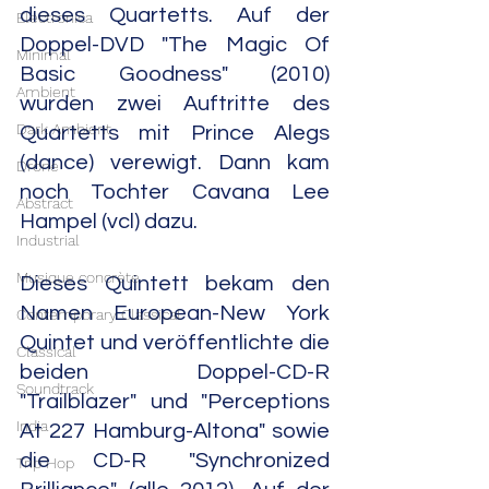
dieses Quartetts. Auf der 
Electronica
Doppel-DVD "The Magic Of 
Minimal
Basic Goodness" (2010) 
Ambient
wurden zwei Auftritte des 
Dark Ambient
Quartetts mit Prince Alegs 
(dance) verewigt. Dann kam 
Drone
noch Tochter Cavana Lee 
Abstract
Hampel (vcl) dazu.
Industrial
Musique concrète
Dieses Quintett bekam den 
Namen European-New York 
Contemporary Classical
Quintet und veröffentlichte die 
Classical
beiden Doppel-CD-R 
Soundtrack
"Trailblazer" und "Perceptions 
India
At 227 Hamburg-Altona" sowie 
die CD-R "Synchronized 
Trip Hop