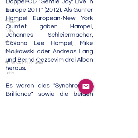
Doppel-CD "Gentle Joy: Live In 
Europe 2011" (2012). Als Gunter 
Ska
Hampel European-New York 
Reggae
Quintet gaben Hampel, 
Dub
Johannes Schleiermacher, 
Ethno
Cavana Lee Hampel, Mike 
Majkowski oder Andreas Lang 
Tex Mex
und Bernd Oezsevim drei Alben 
American Primitivism
heraus.
Latin
Es waren dies "Synchronized 
Brilliance" sowie die beiden 
Doppel-CD-R "Perceptions At 
227 Hamburg-Altona" und 
"Trailblazer" (alle 2012). Die 
Doppel-CD-R "Zukunft Future", 
"Growth" und "Cooking At The 