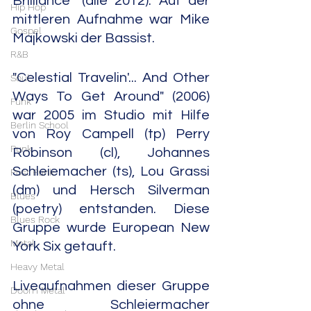
Brilliance" (alle 2012). Auf der 
Hip Hop
mittleren Aufnahme war Mike 
Gospel
Majkowski der Bassist.
R&B
"Celestial Travelin'... And Other 
Soul
Ways To Get Around" (2006) 
Funk
war 2005 im Studio mit Hilfe 
Berlin School
von Roy Campell (tp) Perry 
Punk
Robinson (cl), Johannes 
Schleiemacher (ts), Lou Grassi 
Post Punk
(dm) und Hersch Silverman 
Blues
(poetry) entstanden. Diese 
Blues Rock
Gruppe wurde European New 
Metal
York Six getauft.
Heavy Metal
Liveaufnahmen dieser Gruppe 
Doom Metal
ohne Schleiermacher 