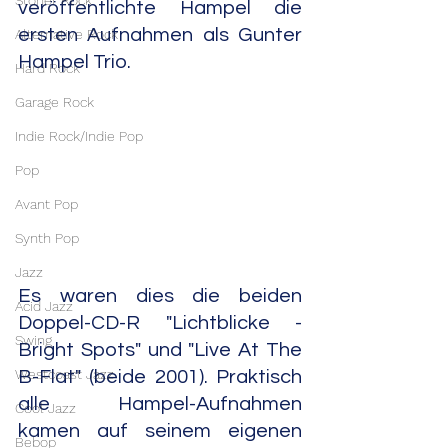
Stoner Rock
veröffentlichte Hampel die 
ersten Aufnahmen als Gunter 
Alternative Rock
Hampel Trio.
Hard Rock
Garage Rock
Indie Rock/Indie Pop
Pop
Avant Pop
Synth Pop
Jazz
Es waren dies die beiden 
Acid Jazz
Doppel-CD-R "Lichtblicke - 
Swing
Bright Spots" und "Live At The 
Westcoast Jazz
B-Flat" (beide 2001). Praktisch 
alle Hampel-Aufnahmen 
Cool Jazz
kamen auf seinem eigenen 
Bebop