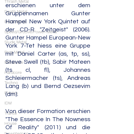
Thrash Metal
erschienen unter dem 
Death Metal
Gruppennamen Gunter 
Hampel New York Quintet auf 
Black Metal
der CD-R "Zeitgeist" (2006). 
Speed/Groove/Power-Metal
Gunter Hampel European-New 
Slude Metal
York 7-Tet hiess eine Gruppe 
Prog Metal
mit Daniel Carter (as, tp, ss), 
Steve Swell (tb), Sabir Mateen 
Metalcore
(ts cl, fl), Johannes 
Hardcore
Schleiermacher (ts), Andreas 
Techno
Lang (b) und Bernd Oezsevim 
Electro
(dm).
IDM
Von dieser Formation erschien 
Trance
"The Essence In The Nowness 
House
Of Reality" (2011) und die 
Downtempo