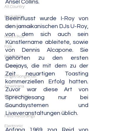
Ansel Collins.
Alt.Country
Rockabilly
Beeinflusst wurde I-Roy von 
den jamaikanischen DJs U-Roy, 
Old Time Music
von dem sich auch sein 
Rock'n'Roll
Künstlername ableitete, sowie 
Folk
von Dennis Alcapone. Sie 
Folk Rock
gehörten zu den ersten 
Deejays, die mit dem zu der 
Neofolk
Zeit neuartigen Toasting 
Singer/Songwriter
kommerziellen Erfolg hatten. 
Americana
Zuvor war diese Art von 
Experimental
Sprechgesang nur bei 
Soundsystemen und 
Noise
Liveveranstaltungen üblich.
Field Recordings
Electronic
Anfang 1969 zog Reid von 