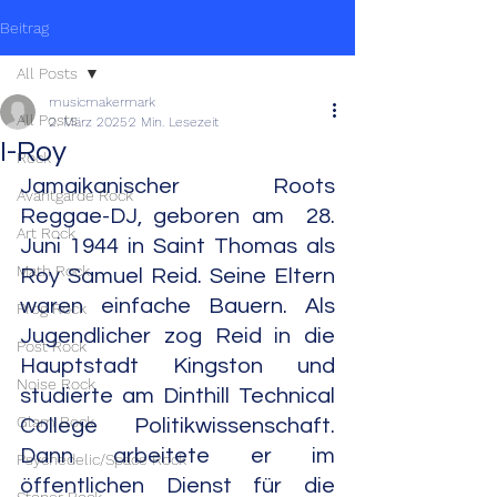
Beitrag
All Posts
musicmakermark
All Posts
2. März 2025
2 Min. Lesezeit
I-Roy
Rock
Jamaikanischer Roots 
Avantgarde Rock
Reggae-DJ, geboren am  28. 
Art Rock
Juni 1944 in Saint Thomas als 
Math Rock
Roy Samuel Reid. Seine Eltern 
waren einfache Bauern. Als 
Prog Rock
Jugendlicher zog Reid in die 
Post Rock
Hauptstadt Kingston und 
Noise Rock
studierte am Dinthill Technical 
Glam Rock
College Politikwissenschaft. 
Dann arbeitete er im 
Psychedelic/Space Rock
öffentlichen Dienst für die 