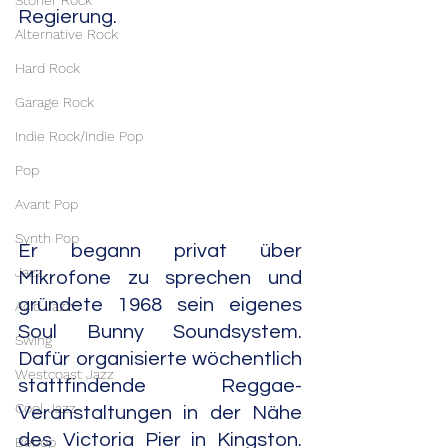
Stoner Rock
Regierung.
Alternative Rock
Hard Rock
Garage Rock
Indie Rock/Indie Pop
Pop
Avant Pop
Synth Pop
Er begann privat über 
Jazz
Mikrofone zu sprechen und 
gründete 1968 sein eigenes 
Acid Jazz
Soul Bunny Soundsystem. 
Swing
Dafür organisierte wöchentlich 
Westcoast Jazz
stattfindende Reggae-
Cool Jazz
Veranstaltungen in der Nähe 
des Victoria Pier in Kingston. 
Bebop