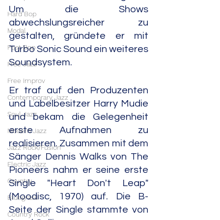
Um die Shows 
Hard Bop
abwechslungsreicher zu 
Modal
gestalten, gründete er mit 
Post Bop
Turbo Sonic Sound ein weiteres 
Soundsystem.
Free Jazz
Free Improv
Er traf auf den Produzenten 
Contemporary Jazz
und Labelbesitzer Harry Mudie 
Soul Jazz
und bekam die Gelegenheit 
erste Aufnahmen zu 
Modern Jazz
realisieren. Zusammen mit dem 
Jazz Rock/Fusion
Sänger Dennis Walks von The 
Electric Jazz
Pioneers nahm er seine erste 
Country
Single "Heart Don't Leap" 
(Moodisc, 1970) auf. Die B-
Bluegrass
Seite der Single stammte von 
Country Rock