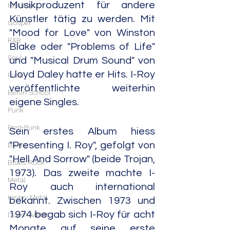
Musikproduzent für andere 
Hip Hop
Künstler tätig zu werden. Mit 
Gospel
"Mood for Love" von Winston 
R&B
Blake oder "Problems of Life" 
Soul
und "Musical Drum Sound" von 
Lloyd Daley hatte er Hits. I-Roy 
Funk
veröffentlichte weiterhin 
Berlin School
eigene Singles.
Punk
Post Punk
Sein erstes Album hiess 
"Presenting I. Roy", gefolgt von 
Blues
"Hell And Sorrow" (beide Trojan, 
Blues Rock
1973). Das zweite machte I-
Metal
Roy auch international 
Heavy Metal
bekannt. Zwischen 1973 und 
1974 begab sich I-Roy für acht 
Doom Metal
Monate auf seine erste 