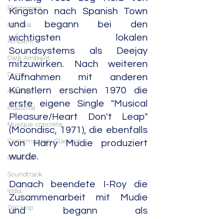
Electronica
Kingston nach Spanish Town 
und begann bei den 
Minimal
wichtigsten lokalen 
Ambient
Soundsystems als Deejay 
Dark Ambient
mitzuwirken. Nach weiteren 
Drone
Aufnahmen mit anderen 
Künstlern erschien 1970 die 
Abstract
erste eigene Single "Musical 
Industrial
Pleasure/Heart Don't Leap" 
Musique concrète
(Moondisc, 1971), die ebenfalls 
Contemporary Classical
von Harry Mudie produziert 
wurde.
Classical
Soundtrack
Danach beendete I-Roy die 
India
Zusammenarbeit mit Mudie 
Trip Hop
und begann als 