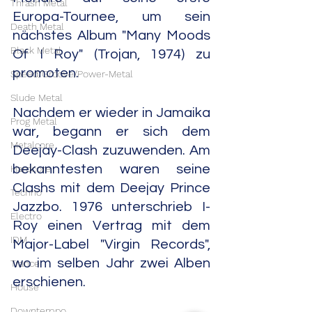
Thrash Metal
Europa-Tournee, um sein 
Death Metal
nächstes Album "Many Moods 
Black Metal
Of I Roy" (Trojan, 1974) zu 
promoten.
Speed/Groove/Power-Metal
Slude Metal
Nachdem er wieder in Jamaika 
Prog Metal
war, begann er sich dem 
Metalcore
Deejay-Clash zuzuwenden. Am 
bekanntesten waren seine 
Hardcore
Clashs mit dem Deejay Prince 
Techno
Jazzbo. 1976 unterschrieb I-
Electro
Roy einen Vertrag mit dem 
IDM
Major-Label "Virgin Records", 
wo im selben Jahr zwei Alben 
Trance
erschienen.
House
Downtempo