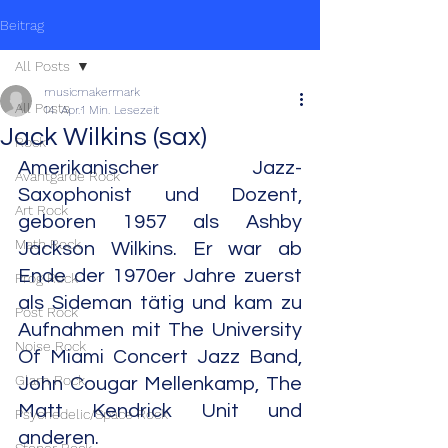
Beitrag
All Posts
musicmakermark
All Posts
14. Apr.
1 Min. Lesezeit
Jack Wilkins (sax)
Rock
Amerikanischer Jazz-
Avantgarde Rock
Saxophonist und Dozent, 
Art Rock
geboren 1957 als Ashby 
Math Rock
Jackson Wilkins. Er war ab 
Ende der 1970er Jahre zuerst 
Prog Rock
als Sideman tätig und kam zu 
Post Rock
Aufnahmen mit The University 
Noise Rock
Of Miami Concert Jazz Band, 
Glam Rock
John Cougar Mellenkamp, The 
Matt Kendrick Unit und 
Psychedelic/Space Rock
anderen.