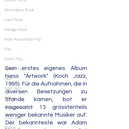
Stoner Rock
Alternative Rock
Hard Rock
Garage Rock
Indie Rock/Indie Pop
Pop
Avant Pop
Sein erstes eigenes Album 
Synth Pop
hiess "Artwork" (Koch Jazz, 
Jazz
1995). Für die Aufnahmen, die in 
Acid Jazz
diversen Besetzungen zu 
Swing
Stande kamen, bot er 
insgesamt 13 grösstenteils 
Westcoast Jazz
weniger bekannte Musiker auf. 
Cool Jazz
Der bekannteste war Adam 
Bebop