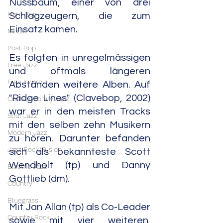
Nussbaum, einer von drei 
Hard Bop
Schlagzeugern, die zum 
Einsatz kamen.
Modal
Post Bop
Es folgten in unregelmässigen 
Free Jazz
und oftmals längeren 
Free Improv
Abständen weitere Alben. Auf 
"Ridge Lines" (Clavebop, 2002) 
Contemporary Jazz
war er in den meisten Tracks 
Soul Jazz
mit den selben zehn Musikern 
Modern Jazz
zu hören. Darunter befanden 
Jazz Rock/Fusion
sich als bekannteste Scott 
Wendholt (tp) und Danny 
Electric Jazz
Gottlieb (dm).
Country
Bluegrass
Mit Jan Allan (tp) als Co-Leader 
Country Rock
sowie mit vier weiteren, 