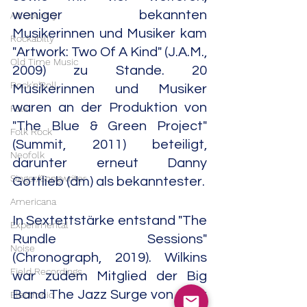
weniger bekannten 
Alt.Country
Musikerinnen und Musiker kam 
Rockabilly
"Artwork: Two Of A Kind" (J.A.M., 
Old Time Music
2009) zu Stande. 20 
Rock'n'Roll
Musikerinnen und Musiker 
waren an der Produktion von 
Folk
"The Blue & Green Project" 
Folk Rock
(Summit, 2011) beteiligt, 
Neofolk
darunter erneut Danny 
Singer/Songwriter
Gottlieb (dm) als bekanntester.
Americana
In Sextettstärke entstand "The 
Experimental
Rundle Sessions" 
Noise
(Chronograph, 2019). Wilkins 
Field Recordings
war zudem Mitglied der Big 
Band The Jazz Surge von Jack 
Electronic