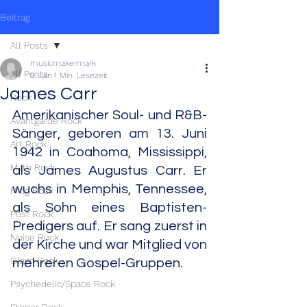
Beitrag
All Posts
musicmakermark
All Posts
9. Jan.
1 Min. Lesezeit
James Carr
Rock
Amerikanischer Soul- und R&B-
Avantgarde Rock
Sänger, geboren am 13. Juni 
Art Rock
1942 in Coahoma, Mississippi, 
Math Rock
als James Augustus Carr. Er 
wuchs in Memphis, Tennessee, 
Prog Rock
als Sohn eines Baptisten-
Post Rock
Predigers auf. Er sang zuerst in 
Noise Rock
der Kirche und war Mitglied von 
Glam Rock
mehreren Gospel-Gruppen.
Psychedelic/Space Rock