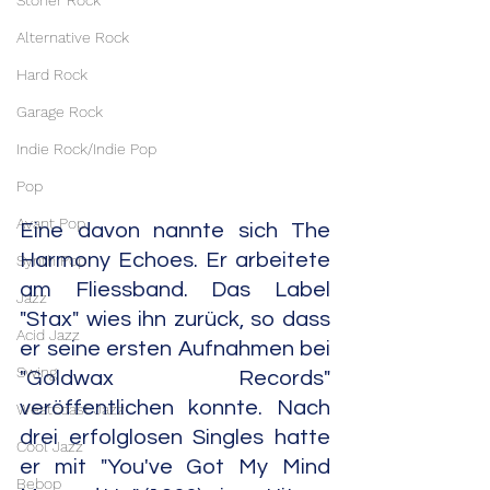
Stoner Rock
Alternative Rock
Hard Rock
Garage Rock
Indie Rock/Indie Pop
Pop
Avant Pop
Eine davon nannte sich The 
Harmony Echoes. Er arbeitete 
Synth Pop
am Fliessband. Das Label 
Jazz
"Stax" wies ihn zurück, so dass 
Acid Jazz
er seine ersten Aufnahmen bei 
Swing
"Goldwax Records" 
veröffentlichen konnte. Nach 
Westcoast Jazz
drei erfolglosen Singles hatte 
Cool Jazz
er mit "You've Got My Mind 
Bebop