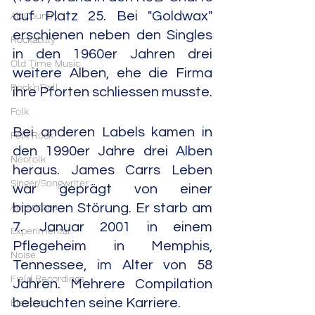
auf Platz 25. Bei "Goldwax" 
Alt.Country
erschienen neben den Singles 
Rockabilly
in den 1960er Jahren drei 
Old Time Music
weitere Alben, ehe die Firma 
Rock'n'Roll
ihre Pforten schliessen musste.
Folk
Bei anderen Labels kamen in 
Folk Rock
den 1990er Jahre drei Alben 
Neofolk
heraus. James Carrs Leben 
Singer/Songwriter
war geprägt von einer 
Americana
bipolaren Störung. Er starb am 
7. Januar 2001 in einem 
Experimental
Pflegeheim in Memphis, 
Noise
Tennessee, im Alter von 58 
Field Recordings
Jahren. Mehrere Compilation 
beleuchten seine Karriere.
Electronic