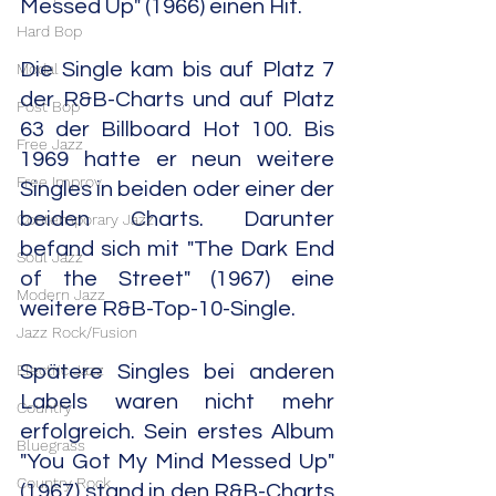
Messed Up" (1966) einen Hit.
Hard Bop
Die Single kam bis auf Platz 7 
Modal
der R&B-Charts und auf Platz 
Post Bop
63 der Billboard Hot 100. Bis 
Free Jazz
1969 hatte er neun weitere 
Free Improv
Singles in beiden oder einer der 
beiden Charts. Darunter 
Contemporary Jazz
befand sich mit "The Dark End 
Soul Jazz
of the Street" (1967) eine 
Modern Jazz
weitere R&B-Top-10-Single.
Jazz Rock/Fusion
Electric Jazz
Spätere Singles bei anderen 
Labels waren nicht mehr 
Country
erfolgreich. Sein erstes Album 
Bluegrass
"You Got My Mind Messed Up" 
Country Rock
(1967) stand in den R&B-Charts 