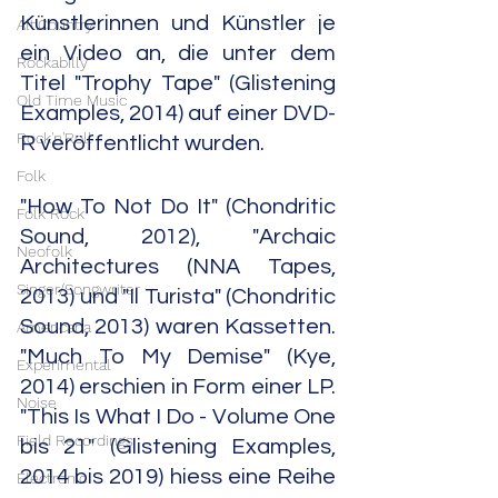
Künstlerinnen und Künstler je 
Alt.Country
ein Video an, die unter dem 
Rockabilly
Titel "Trophy Tape" (Glistening 
Old Time Music
Examples, 2014) auf einer DVD-
Rock'n'Roll
R veröffentlicht wurden. 
Folk
"How To Not Do It" (Chondritic 
Folk Rock
Sound, 2012), "Archaic 
Neofolk
Architectures (NNA Tapes, 
Singer/Songwriter
2013) und "Il Turista" (Chondritic 
Sound, 2013) waren Kassetten. 
Americana
"Much To My Demise" (Kye, 
Experimental
2014) erschien in Form einer LP. 
Noise
"This Is What I Do - Volume One 
Field Recordings
bis 21" (Glistening Examples, 
2014 bis 2019) hiess eine Reihe 
Electronic