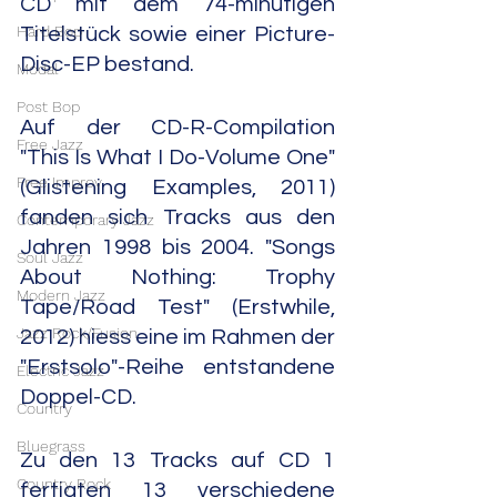
CD mit dem 74-minütigen 
Hard Bop
Titelstück sowie einer Picture-
Disc-EP bestand.
Modal
Post Bop
Auf der CD-R-Compilation 
Free Jazz
"This Is What I Do-Volume One" 
Free Improv
(Glistening Examples, 2011) 
fanden sich Tracks aus den 
Contemporary Jazz
Jahren 1998 bis 2004. "Songs 
Soul Jazz
About Nothing: Trophy 
Modern Jazz
Tape/Road Test" (Erstwhile, 
Jazz Rock/Fusion
2012) hiess eine im Rahmen der 
"Erstsolo"-Reihe entstandene 
Electric Jazz
Doppel-CD.
Country
Bluegrass
Zu den 13 Tracks auf CD 1 
Country Rock
fertigten 13 verschiedene 