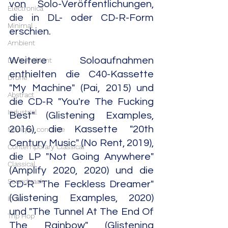
von Solo-Veröffentlichungen, 
Electronica
die in DL- oder CD-R-Form 
Minimal
erschien.
Ambient
Weitere Soloaufnahmen 
Dark Ambient
enthielten die C40-Kassette 
Drone
"My Machine" (Pai, 2015) und 
Abstract
die CD-R "You're The Fucking 
Industrial
Best" (Glistening Examples, 
2016), die Kassette "20th 
Musique concrète
Century Music" (No Rent, 2019), 
Contemporary Classical
die LP "Not Going Anywhere" 
Classical
(Amplify 2020, 2020) und die 
Soundtrack
CD-R "The Feckless Dreamer" 
(Glistening Examples, 2020) 
India
und "The Tunnel At The End Of 
Trip Hop
The Rainbow" (Glistening 