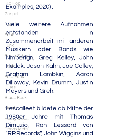
Hip Hop
Examples, 2020) .
Gospel
Viele weitere Aufnahmen 
R&B
entstanden in 
Soul
Zusammenarbeit mit anderen 
Funk
Musikern oder Bands wie 
Berlin School
Nmperign, Greg Kelley, John 
Hudak, Jason Kahn, Joe Colley, 
Punk
Graham Lambkin, Aaron 
Post Punk
Dilloway, Kevin Drumm, Justin 
Blues
Meyers und Greh.
Blues Rock
Metal
Lescalleet bildete ab Mitte der 
1980er Jahre mit Thomas 
Heavy Metal
Dimuzio, Ron Lessard von 
Doom Metal
"RRRecords", John Wiggins und 