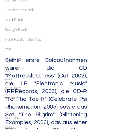
Stoner Rock
Alternative Rock
Hard Rock
Garage Rock
Indie Rock/Indie Pop
Pop
Avant Pop
Seine erste Soloaufnahmen 
waren die CD 
Synth Pop
"Mattresslessness" (Cut, 2002), 
Jazz
die LP "Electronic Music" 
Acid Jazz
(RRRecords, 2003), die CD-R 
Swing
"To The Teeth" (Celebrate Psi 
Phenomenon, 2005) sowie das 
Westcoast Jazz
Set "The Pilgrim" (Glistening 
Cool Jazz
Examples, 2006), das aus einer 
Bebop