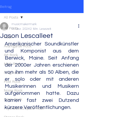
Beitrag
All Posts
musicmakermark
All Posts
17. Dez. 2024
2 Min. Lesezeit
Jason Lescalleet
Rock
Amerikanischer Soundkünstler 
Avantgarde Rock
und Komponist aus dem 
Art Rock
Berwick, Maine. Seit Anfang 
Math Rock
der 2000er Jahren erschienen 
von ihm mehr als 50 Alben, die 
Prog Rock
er solo oder mit anderen 
Post Rock
Musikerinnen und Musikern 
Noise Rock
aufgenommen hatte. Dazu 
Glam Rock
kamen fast zwei Dutzend 
kürzere Veröffentlichungen.
Psychedelic/Space Rock