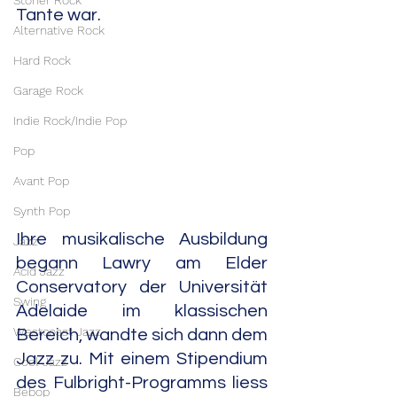
Stoner Rock
Tante war.
Alternative Rock
Hard Rock
Garage Rock
Indie Rock/Indie Pop
Pop
Avant Pop
Synth Pop
Ihre musikalische Ausbildung 
Jazz
begann Lawry am Elder 
Acid Jazz
Conservatory der Universität 
Swing
Adelaide im klassischen 
Westcoast Jazz
Bereich, wandte sich dann dem 
Jazz zu. Mit einem Stipendium 
Cool Jazz
des Fulbright-Programms liess 
Bebop