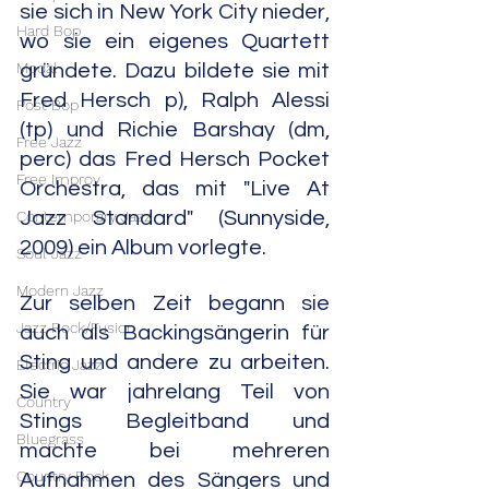
sie sich in New York City nieder, 
Hard Bop
wo sie ein eigenes Quartett 
Modal
gründete. Dazu bildete sie mit 
Fred Hersch p), Ralph Alessi 
Post Bop
(tp) und Richie Barshay (dm, 
Free Jazz
perc) das Fred Hersch Pocket 
Free Improv
Orchestra, das mit "Live At 
Jazz Standard" (Sunnyside, 
Contemporary Jazz
2009) ein Album vorlegte. 
Soul Jazz
Modern Jazz
Zur selben Zeit begann sie 
Jazz Rock/Fusion
auch als Backingsängerin für 
Sting und andere zu arbeiten. 
Electric Jazz
Sie war jahrelang Teil von 
Country
Stings Begleitband und 
Bluegrass
machte bei mehreren 
Country Rock
Aufnahmen des Sängers und 