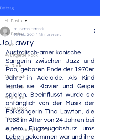
Beitrag
All Posts
musicmakermark
All Posts
14. Feb. 2024
1 Min. Lesezeit
Jo Lawry
Rock
Australisch-amerikanische 
Avantgarde Rock
Sängerin zwischen Jazz und 
Art Rock
Pop, geboren Ende der 1970er 
Math Rock
Jahre in Adelaide. Als Kind 
lernte sie Klavier und Geige 
Prog Rock
spielen. Beeinflusst wurde sie 
Post Rock
anfänglich von der Musik der 
Noise Rock
Folksängerin Tina Lawton, die 
Glam Rock
1968 im Alter von 24 Jahren bei 
einem Flugzeugabsturz ums 
Psychedelic/Space Rock
Leben gekommen war und ihre 