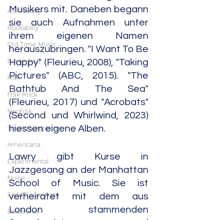
Musikers mit. Daneben begann 
Alt.Country
sie auch Aufnahmen unter 
Rockabilly
ihrem eigenen Namen 
Old Time Music
herauszubringen. "I Want To Be 
Rock'n'Roll
Happy" (Fleurieu, 2008), "Taking 
Pictures" (ABC, 2015). "The 
Folk
Bathtub And The Sea" 
Folk Rock
(Fleurieu, 2017) und "Acrobats" 
Neofolk
(Second und Whirlwind, 2023) 
hiessen eigene Alben.
Singer/Songwriter
Americana
Lawry gibt Kurse in 
Experimental
Jazzgesang an der Manhattan 
Noise
School of Music. Sie ist 
Field Recordings
verheiratet mit dem aus 
London stammenden 
Electronic