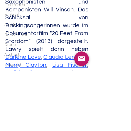
Saxophonisten und 
Electronica
Komponisten Will Vinson. Das 
Minimal
Schicksal von 
Ambient
Backingsängerinnen wurde im 
Dokumentarfilm "20 Feet From 
Dark Ambient
Stardom" (2013) dargestellt. 
Drone
Lawry spielt darin neben 
Abstract
Darlene Love
, 
Claudia Lennear
, 
Merry Clayton
, 
Lisa Fischer
, 
Industrial
Judith Hill
, 
Jo Lawry
 und 
Tata 
Musique concrète
Vega
 eine der Hauptrollen. Der 
Contemporary Classical
Film von Morgan Neville wurde 
Classical
2014 mit einem Oscar in der 
Kategorie "Bester 
Soundtrack
Dokumentarfilm" 
India
ausgezeichnet.                                                                              
Trip Hop
02/24