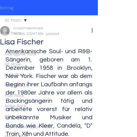
Beitrag
All Posts
musicmakermark
All Posts
14. Feb. 2024
1 Min. Lesezeit
Lisa Fischer
Rock
Amerikanische Soul- und R&B-
Avantgarde Rock
Sängerin, geboren am 1. 
Art Rock
Dezember 1958 in Brooklyn, 
Math Rock
New York. Fischer war ab dem 
Beginn ihrer Laufbahn anfangs 
Prog Rock
der 1980er Jahre vor allem als 
Post Rock
Backingsängerin tätig und 
Noise Rock
arbeitete vorerst für relativ 
Glam Rock
unbekannte Musiker und 
Bands wie Kleer, Candela, "D" 
Psychedelic/Space Rock
Train, Xēn und Attitude.