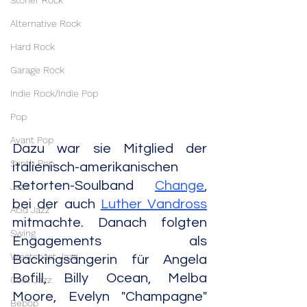
Stoner Rock
Alternative Rock
Hard Rock
Garage Rock
Indie Rock/Indie Pop
Pop
Avant Pop
Dazu war sie Mitglied der 
Synth Pop
italienisch-amerikanischen 
Retorten-Soulband 
Change
, 
Jazz
bei der auch 
Luther Vandross
Acid Jazz
mitmachte. Danach folgten 
Swing
Engagements als 
Westcoast Jazz
Backingsängerin für Angela 
Bofill, Billy Ocean, Melba 
Cool Jazz
Moore, Evelyn "Champagne" 
Bebop