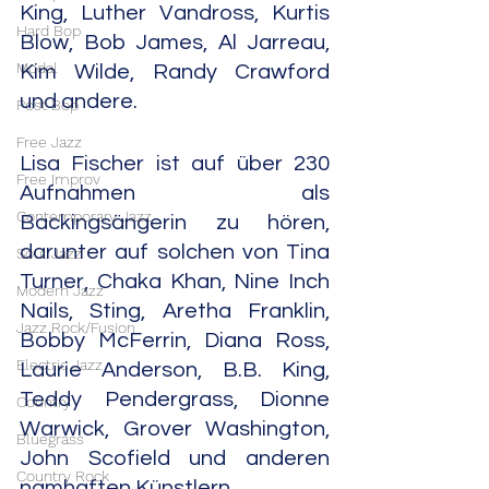
King, Luther Vandross, Kurtis 
Hard Bop
Blow, Bob James, Al Jarreau, 
Modal
Kim Wilde, Randy Crawford 
und andere.
Post Bop
Free Jazz
Lisa Fischer ist auf über 230 
Free Improv
Aufnahmen als 
Contemporary Jazz
Backingsängerin zu hören, 
darunter auf solchen von Tina 
Soul Jazz
Turner, Chaka Khan, Nine Inch 
Modern Jazz
Nails, Sting, Aretha Franklin, 
Jazz Rock/Fusion
Bobby McFerrin, Diana Ross, 
Electric Jazz
Laurie Anderson, B.B. King, 
Teddy Pendergrass, Dionne 
Country
Warwick, Grover Washington, 
Bluegrass
John Scofield und anderen 
Country Rock
namhaften Künstlern.