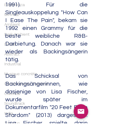
1991). Für die 
Electronica
Singleauskoppelung "How Can 
Minimal
I Ease The Pain", bekam sie 
Ambient
1992 einen Grammy für die 
Dark Ambient
beste weibliche R&B-
Darbietung. Danach war sie 
Drone
wieder als Backingsängerin 
Abstract
tätig.
Industrial
Musique concrète
Das Schicksal von 
Backingsängerinnen, wie 
Contemporary Classical
dasjenige von Lisa Fischer, 
Classical
wurde später im 
Soundtrack
Dokumentarfilm "20 Feet From 
India
Stardom" (2013) dargestellt. 
Lisa Fischer spielte darin 
Trip Hop