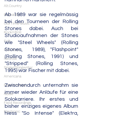
Alt.Country
Ab 1989 war sie regelmässig 
Rockabilly
bei den Tourneen der Rolling 
Old Time Music
Stones dabei. Auch bei 
Rock'n'Roll
Studioaufnahmen der Stones 
Folk
wie "Steel Wheels" (Rolling 
Stones,  1989), "Flashpoint" 
Folk Rock
(Rolling Stones, 1991) und 
Neofolk
"Stripped" (Rolling Stones, 
Singer/Songwriter
1995) war Fischer mit dabei.
Americana
Zwischendurch unternahm sie 
Experimental
immer wieder Anläufe für eine 
Noise
Solokarriere. Ihr erstes und 
Field Recordings
bisher einziges eigenes Album 
Electronic
hiess "So Intense" (Elektra, 