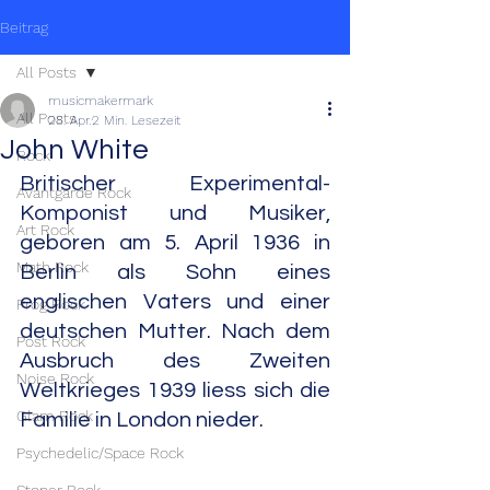
Beitrag
All Posts
musicmakermark
All Posts
28. Apr.
2 Min. Lesezeit
John White
Rock
Britischer Experimental-
Avantgarde Rock
Komponist und Musiker, 
Art Rock
geboren am 5. April 1936 in 
Math Rock
Berlin als Sohn eines 
englischen Vaters und einer 
Prog Rock
deutschen Mutter. Nach dem 
Post Rock
Ausbruch des Zweiten 
Noise Rock
Weltkrieges 1939 liess sich die 
Glam Rock
Familie in London nieder.
Psychedelic/Space Rock