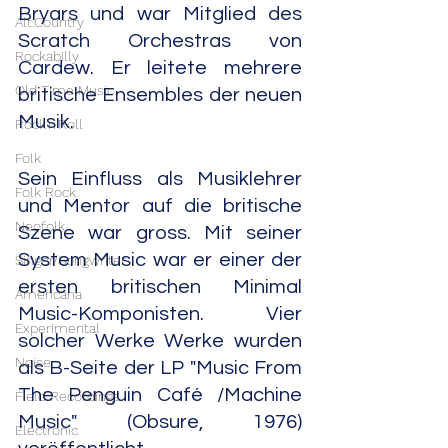
Bryars und war Mitglied des 
Alt.Country
Scratch Orchestras von 
Rockabilly
Cardew. Er leitete mehrere 
Old Time Music
britische Ensembles der neuen 
Musik.
Rock'n'Roll
Folk
Sein Einfluss als Musiklehrer 
Folk Rock
und Mentor auf die britische 
Neofolk
Szene war gross. Mit seiner 
System Music war er einer der 
Singer/Songwriter
ersten britischen Minimal 
Americana
Music-Komponisten. Vier 
Experimental
solcher Werke Werke wurden 
Noise
als B-Seite der LP "Music From 
The Penguin Café /Machine 
Field Recordings
Music" (Obsure, 1976) 
Electronic