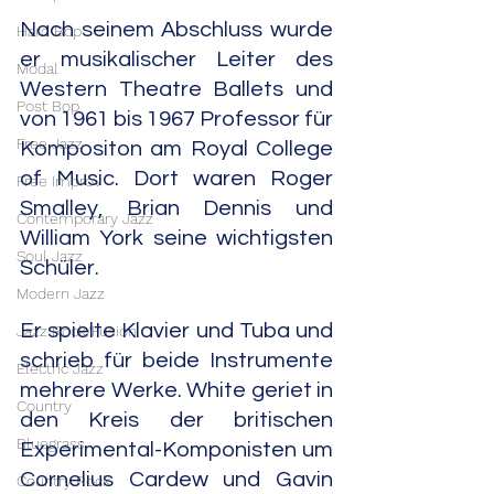
Nach seinem Abschluss wurde 
Hard Bop
er musikalischer Leiter des 
Modal
Western Theatre Ballets und 
Post Bop
von 1961 bis 1967 Professor für 
Free Jazz
Kompositon am Royal College 
of Music. Dort waren Roger 
Free Improv
Smalley, Brian Dennis und 
Contemporary Jazz
William York seine wichtigsten 
Soul Jazz
Schüler.
Modern Jazz
Er spielte Klavier und Tuba und 
Jazz Rock/Fusion
schrieb für beide Instrumente 
Electric Jazz
mehrere Werke. White geriet in 
Country
den Kreis der britischen 
Bluegrass
Experimental-Komponisten um 
Cornelius Cardew und Gavin 
Country Rock