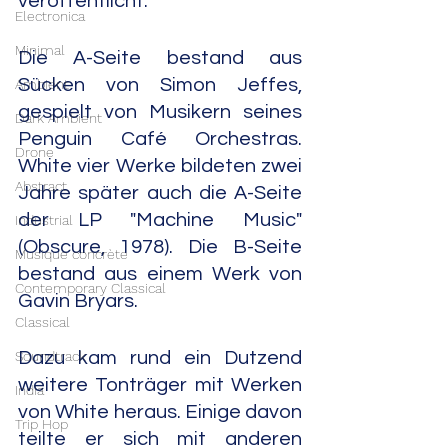
veröffentlicht.
Electronica
Minimal
Die A-Seite bestand aus 
Sücken von Simon Jeffes, 
Ambient
gespielt von Musikern seines 
Dark Ambient
Penguin Café Orchestras. 
Drone
White vier Werke bildeten zwei 
Abstract
Jahre später auch die A-Seite 
der LP "Machine Music" 
Industrial
(Obscure, 1978). Die B-Seite 
Musique concrète
bestand aus einem Werk von 
Contemporary Classical
Gavin Bryars.
Classical
Soundtrack
Dazu kam rund ein Dutzend 
weitere Tonträger mit Werken 
India
von White heraus. Einige davon 
Trip Hop
teilte er sich mit anderen 