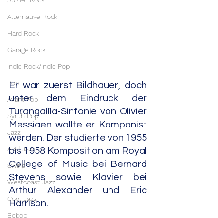
Stoner Rock
Alternative Rock
Hard Rock
Garage Rock
Indie Rock/Indie Pop
Pop
Er war zuerst Bildhauer, doch 
unter dem Eindruck der 
Avant Pop
Turangalîla-Sinfonie von Olivier 
Synth Pop
Messiaen wollte er Komponist 
Jazz
werden. Der studierte von 1955 
Acid Jazz
bis 1958 Komposition am Royal 
College of Music bei Bernard 
Swing
Stevens sowie Klavier bei 
Westcoast Jazz
Arthur Alexander und Eric 
Cool Jazz
Harrison.
Bebop