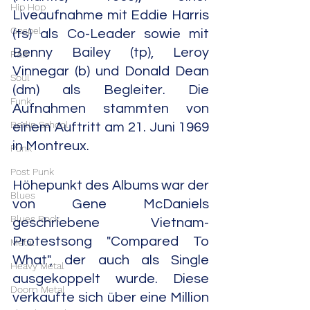
Hip Hop
Liveaufnahme mit Eddie Harris 
Gospel
(ts) als Co-Leader sowie mit 
Benny Bailey (tp), Leroy 
R&B
Vinnegar (b) und Donald Dean 
Soul
(dm) als Begleiter. Die 
Funk
Aufnahmen stammten von 
Berlin School
einem Auftritt am 21. Juni 1969 
in Montreux.
Punk
Post Punk
Höhepunkt des Albums war der 
Blues
von Gene McDaniels 
Blues Rock
geschriebene Vietnam-
Protestsong "Compared To 
Metal
What", der auch als Single 
Heavy Metal
ausgekoppelt wurde. Diese 
Doom Metal
verkaufte sich über eine Million 