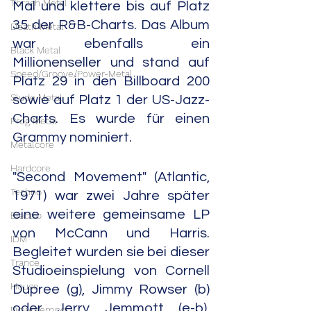
Thrash Metal
Mal und klettere bis auf Platz 
35 der R&B-Charts. Das Album 
Death Metal
war ebenfalls ein 
Black Metal
Millionenseller und stand auf 
Speed/Groove/Power-Metal
Platz 29 in den Billboard 200 
Slude Metal
sowie auf Platz 1 der US-Jazz-
Charts. Es wurde für einen 
Prog Metal
Grammy nominiert.
Metalcore
Hardcore
"Second Movement" (Atlantic, 
Techno
1971) war zwei Jahre später 
eine weitere gemeinsame LP 
Electro
von McCann und Harris. 
IDM
Begleitet wurden sie bei dieser 
Trance
Studioeinspielung von Cornell 
House
Dupree (g), Jimmy Rowser (b) 
oder Jerry Jemmott (e-b), 
Downtempo