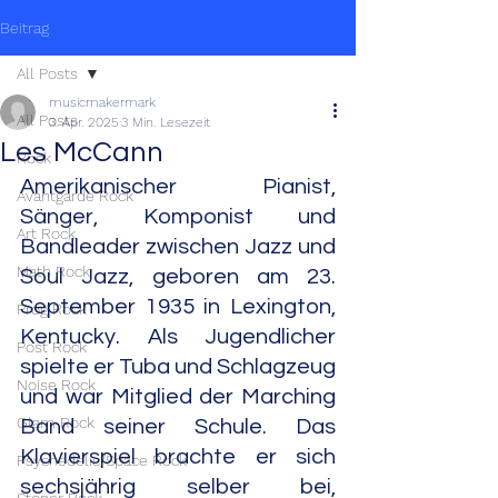
Beitrag
All Posts
musicmakermark
All Posts
3. Apr. 2025
3 Min. Lesezeit
Les McCann
Rock
Amerikanischer Pianist, 
Avantgarde Rock
Sänger, Komponist und 
Art Rock
Bandleader zwischen Jazz und 
Math Rock
Soul Jazz, geboren am 23. 
September 1935 in Lexington, 
Prog Rock
Kentucky. Als Jugendlicher 
Post Rock
spielte er Tuba und Schlagzeug 
Noise Rock
und war Mitglied der Marching 
Glam Rock
Band seiner Schule. Das 
Klavierspiel brachte er sich 
Psychedelic/Space Rock
sechsjährig selber bei, 