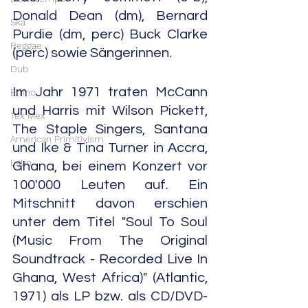
Donald Dean (dm), Bernard 
Ska
Purdie (dm, perc) Buck Clarke 
Reggae
(perc) sowie Sängerinnen.
Dub
Im Jahr 1971 traten McCann 
Ethno
und Harris mit Wilson Pickett, 
Tex Mex
The Staple Singers, Santana 
American Primitivism
und Ike & Tina Turner in Accra, 
Latin
Ghana, bei einem Konzert vor 
100'000 Leuten auf. Ein 
Mitschnitt davon erschien 
unter dem Titel "Soul To Soul 
(Music From The Original 
Soundtrack - Recorded Live In 
Ghana, West Africa)" (Atlantic, 
1971) als LP bzw. als CD/DVD-