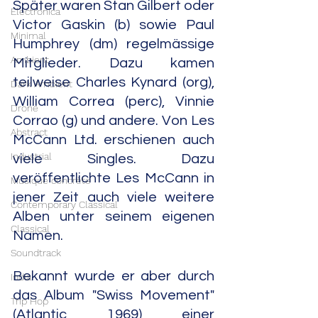
Später waren Stan Gilbert oder 
Electronica
Victor Gaskin (b) sowie Paul 
Minimal
Humphrey (dm) regelmässige 
Ambient
Mitglieder. Dazu kamen 
teilweise Charles Kynard (org), 
Dark Ambient
William Correa (perc), Vinnie 
Drone
Corrao (g) und andere. Von Les 
Abstract
McCann Ltd. erschienen auch 
Industrial
viele Singles. Dazu 
veröffentlichte Les McCann in 
Musique concrète
jener Zeit auch viele weitere 
Contemporary Classical
Alben unter seinem eigenen 
Classical
Namen.
Soundtrack
Bekannt wurde er aber durch 
India
das Album "Swiss Movement" 
Trip Hop
(Atlantic, 1969), einer 