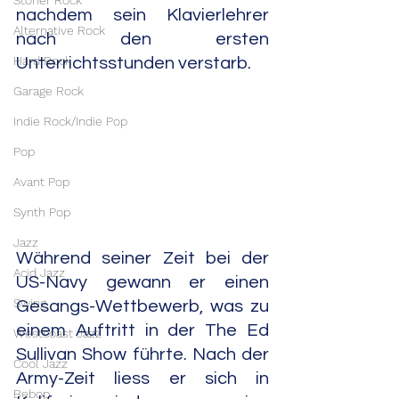
Stoner Rock
nachdem sein Klavierlehrer 
Alternative Rock
nach den ersten 
Hard Rock
Unterrichtsstunden verstarb.
Garage Rock
Indie Rock/Indie Pop
Pop
Avant Pop
Synth Pop
Jazz
Während seiner Zeit bei der 
Acid Jazz
US-Navy gewann er einen 
Swing
Gesangs-Wettbewerb, was zu 
einem Auftritt in der The Ed 
Westcoast Jazz
Sullivan Show führte. Nach der 
Cool Jazz
Army-Zeit liess er sich in 
Bebop