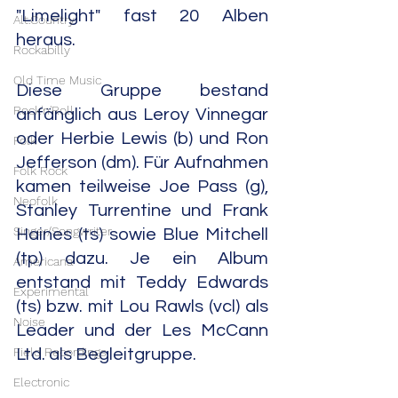
"Limelight" fast 20 Alben 
Alt.Country
heraus.
Rockabilly
Old Time Music
Diese Gruppe bestand 
Rock'n'Roll
anfänglich aus Leroy Vinnegar 
oder Herbie Lewis (b) und Ron 
Folk
Jefferson (dm). Für Aufnahmen 
Folk Rock
kamen teilweise Joe Pass (g), 
Neofolk
Stanley Turrentine und Frank 
Singer/Songwriter
Haines (ts) sowie Blue Mitchell 
(tp) dazu. Je ein Album 
Americana
entstand mit Teddy Edwards 
Experimental
(ts) bzw. mit Lou Rawls (vcl) als 
Noise
Leader und der Les McCann 
Field Recordings
Ltd. als Begleitgruppe.
Electronic