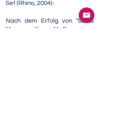
Set (Rhino, 2004)-
Nach dem Erfolg von "Swiss 
Movement" war McCann einer 
der Pioniere des Soul Jazz, 
indem er Funk- und Soul-
Elemente in seine Musik 
einbaute und einer der ersten, 
der E-Pianos und Synthesizer 
in den Jazz einbrachte. 
Insgesamt wurden von Les 
McCann unter seinem Namen 
über seinen Tod hinaus je über 
50 Alben und Singles/EPs 
veröffentlicht.