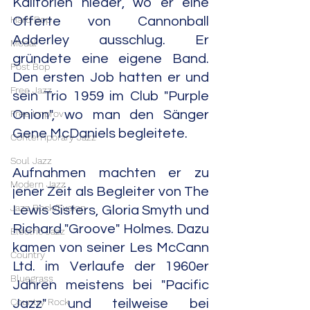
Kaliforien nieder, wo er eine 
Hard Bop
Offerte von Cannonball 
Adderley ausschlug. Er 
Modal
gründete eine eigene Band. 
Post Bop
Den ersten Job hatten er und 
Free Jazz
sein Trio 1959 im Club "Purple 
Free Improv
Onion", wo man den Sänger 
Gene McDaniels begleitete.
Contemporary Jazz
Soul Jazz
Aufnahmen machten er zu 
Modern Jazz
jener Zeit als Begleiter von The 
Jazz Rock/Fusion
Lewis Sisters, Gloria Smyth und 
Richard "Groove" Holmes. Dazu 
Electric Jazz
kamen von seiner Les McCann 
Country
Ltd. im Verlaufe der 1960er 
Bluegrass
Jahren meistens bei "Pacific 
Country Rock
Jazz" und teilweise bei 