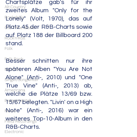
Chartsplätze gab's für ihr 
Alt.Country
zweites Album "Only for the 
Rockabilly
Lonely" (Volt, 1970), das auf 
Platz 45 der R&B-Charts sowie 
Old Time Music
auf Platz 188 der Billboard 200 
Rock'n'Roll
stand.
Folk
Folk Rock
Besser schnitten nur ihre 
späteren Alben "You Are Not 
Neofolk
Alone" (Anti-, 2010) und "One 
Singer/Songwriter
True Vine" (Anti-, 2013) ab, 
Americana
welche die Plätze 13/69 bzw. 
Experimental
15/67 belegten. "Livin' on a High 
Note" (Anti-, 2016) war ein 
Noise
weiteres Top-10-Album in den 
Field Recordings
R&B-Charts.
Electronic