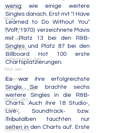
wenig wie einige weitere 
Hard Bop
Singles danach. Erst mit "I Have 
Modal
Learned to Do Without You"
Post Bop
(Volt, 1970)  verzeichnete Mavis 
mit Platz 13 bei den R&B-
Free Jazz
Singles und Platz 87 bei den 
Free Improv
Billboard Hot 100 erste 
Contemporary Jazz
Chartsplatzierungen.
Soul Jazz
Es war ihre erfolgreichste 
Modern Jazz
Single. Sie brachte sechs 
Jazz Rock/Fusion
weitere Singles in die R&B-
Electric Jazz
Charts. Auch ihre 18 Studio-, 
Country
Live-, Soundtrack- bzw. 
Tributalben tauchten nur 
Bluegrass
selten in den Charts auf. Erste 
Country Rock