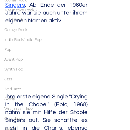
Stoner Rock
Singers
. Ab Ende der 1960er 
Alternative Rock
Jahre war sie auch unter ihrem 
Hard Rock
eigenen Namen aktiv.
Garage Rock
Indie Rock/Indie Pop
Pop
Avant Pop
Synth Pop
Jazz
Acid Jazz
Ihre erste eigene Single "Crying 
Swing
in the Chapel" (Epic, 1968) 
Westcoast Jazz
nahm sie mit Hilfe der Staple 
Cool Jazz
Singers auf. Sie schaffte es 
nicht in die Charts, ebenso 
Bebop