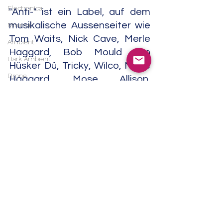
Electronica
"Anti-" ist ein Label, auf dem 
musikalische Aussenseiter wie 
Minimal
Tom Waits, Nick Cave, Merle 
Ambient
Haggard, Bob Mould von 
Dark Ambient
Hüsker Dü, Tricky, Wilco, Merle 
Drone
Haggard, Mose Allison, 
Blackalicious, Billy Bragg, The 
Abstract
Dream Syndicate, Calexico, 
Industrial
Ramblin' Jack Elliott, Roky 
Musique concrète
Erickson, Marianne Faithfull 
Contemporary Classical
und andere Aufnahmen 
veröffentlichten.                                                                                      
Classical
10/24
Soundtrack
Soul
India
Gospel
Trip Hop