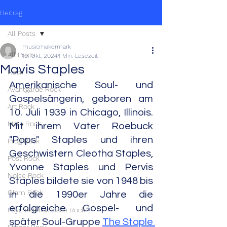
Beitrag
All Posts
musicmakermark
All Posts
10. Okt. 2024
1 Min. Lesezeit
Mavis Staples
Rock
Amerikanische Soul- und 
Avantgarde Rock
Gospelsängerin, geboren am 
Art Rock
10. Juli 1939 in Chicago, Illinois. 
Math Rock
Mit ihrem Vater Roebuck 
"Pops" Staples und ihren 
Prog Rock
Geschwistern Cleotha Staples, 
Post Rock
Yvonne Staples und Pervis 
Noise Rock
Staples bildete sie von 1948 bis 
Glam Rock
in die 1990er Jahre die 
erfolgreiche Gospel- und 
Psychedelic/Space Rock
später Soul-Gruppe 
The Staple 