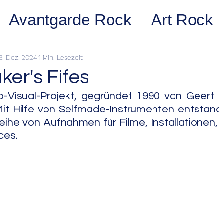
Avantgarde Rock
Art Rock
ost Rock
Noise Rock
Glam
3. Dez. 2024
1 Min. Lesezeit
er's Fifes
pace Rock
Stoner Rock
Alt
o-Visual-Projekt, gegründet 1990 von Geert 
Mit Hilfe von Selfmade-Instrumenten entstan
eihe von Aufnahmen für Filme, Installationen,
arage Rock
Indie Rock/Indie
ces.
nth Pop
Jazz
Acid Jazz
z
Cool Jazz
Bebop
Hard