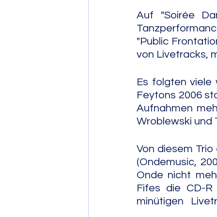
Auf "Soirée Dan
Tanzperformanc
"Public Frontati
von Livetracks, 
Es folgten viele
Feytons 2006 sta
Aufnahmen mehr 
Wroblewski und 
Von diesem Trio 
(Ondemusic, 2008
Onde nicht mehr
Fifes die CD-R 
minütigen Live
                             