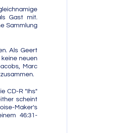
leichnamige 
s Gast mit. 
ine Sammlung 
n. Als Geert 
 keine neuen 
acobs, Marc 
u zusammen.
e CD-R "Ihs" 
ther scheint 
oise-Maker's 
einem 46:31-
           