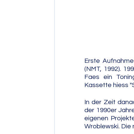
Post Bop
Fre
Soul Jazz
Erste Aufnahmen
(NMT, 1992). 199
Faes ein Toning
Kassette hiess "
In der Zeit dana
der 1990er Jahre
eigenen Projekt
Wroblewski. Die