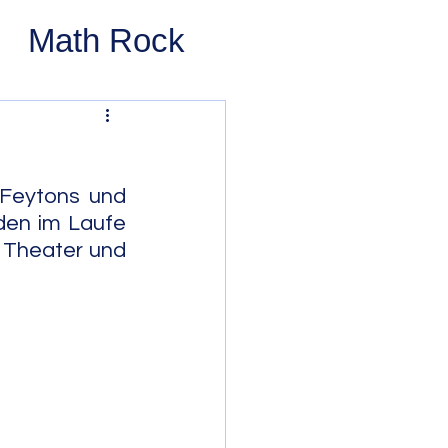
Math Rock
 Rock
ernative Rock
Feytons und 
den im Laufe 
 Theater und 
 Pop
Pop
Swing
 Bop
Modal