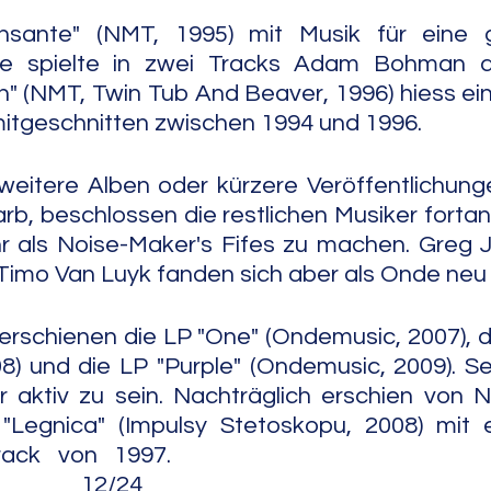
sante" ‎(NMT, 1995) mit Musik für eine g
e spielte in zwei Tracks Adam Bohman al
on" (NMT, Twin Tub And Beaver, 1996) hiess e
mitgeschnitten zwischen 1994 und 1996.
 weitere Alben oder kürzere Veröffentlichunge
rb, beschlossen die restlichen Musiker fortan
als Noise-Maker's Fifes zu machen. Greg J
Timo Van Luyk fanden sich aber als Onde ne
erschienen die LP "One" (Ondemusic, 2007), di
) und die LP "Purple" (Ondemusic, 2009). Sei
 aktiv zu sein. Nachträglich erschien von N
"Legnica" (Impulsy Stetoskopu, 2008) mit 
track von 1997.                        
                   12/24