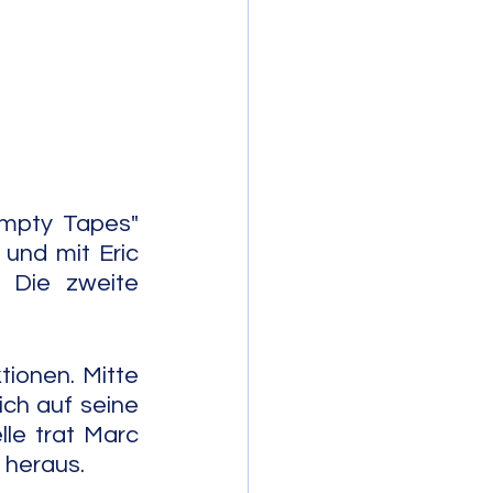
mporary Jazz
mpty Tapes" 
und mit Eric 
 Die zweite 
ionen. Mitte 
ch auf seine 
le trat Marc 
 heraus.