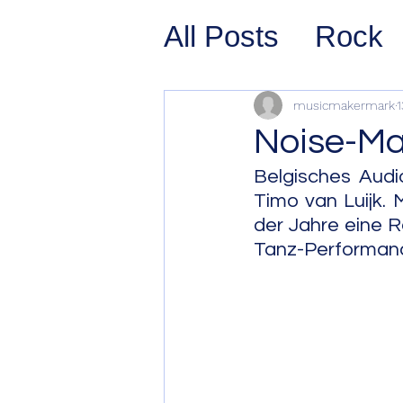
All Posts
Rock
Prog Rock
P
musicmakermark
1
Noise-Mak
Psychedelic/S
Belgisches Audi
Timo van Luijk. 
der Jahre eine R
Hard Rock
G
Tanz-Performan
Avant Pop
Sy
Westcoast Jaz