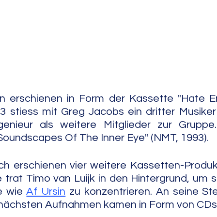
e Jazz
Free Improv
Conte
 erschienen in Form der Kassette "Hate E
3 stiess mit Greg Jacobs ein dritter Musiker 
enieur als weitere Mitglieder zur Gruppe.
Soundscapes Of The Inner Eye" (NMT, 1993).
ch erschienen vier weitere Kassetten-Produkt
 trat Timo van Luijk in den Hintergrund, um si
e wie 
Af Ursin
 zu konzentrieren. An seine Stel
 nächsten Aufnahmen kamen in Form von CDs