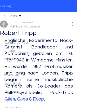
Beitrag
All Posts
musicmakermark
All Posts
22. Jan.
5 Min. Lesezeit
Robert Fripp
Rock
Englischer Experimental Rock-
Avantgarde Rock
Gitarrist, Bandleader und 
Art Rock
Komponist, geboren am 16. 
Math Rock
Mai 1946 in Wimborne Minster. 
Er wurde 1967 Profimusiker 
Prog Rock
und ging nach London. Fripp 
Post Rock
begann seine musikalische 
Noise Rock
Karriere als Co-Leader des 
Glam Rock
Folk/Psychedelic Rock-Trios 
Giles, Giles & Fripp
.
Psychedelic/Space Rock