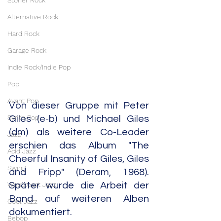
Stoner Rock
Alternative Rock
Hard Rock
Garage Rock
Indie Rock/Indie Pop
Pop
Avant Pop
Von dieser Gruppe mit Peter 
Synth Pop
Giles (e-b) und Michael Giles 
(dm) als weitere Co-Leader 
Jazz
erschien das Album "The 
Acid Jazz
Cheerful Insanity of Giles, Giles 
Swing
and Fripp" (Deram, 1968). 
Westcoast Jazz
Später wurde die Arbeit der 
Band auf weiteren Alben 
Cool Jazz
dokumentiert.
Bebop