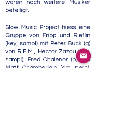
waren noch weitere Musiker 
beteiligt.
Slow Music Project hiess eine 
Gruppe von Fripp und Rieflin 
(key, sampl) mit Peter Buck (g) 
von R.E.M., Hector Zazou (key, 
sampl), Fred Chalenor (b) und 
Matt Chamberlain (dm, perc). 
Mit Jeffrey Fayman (elect) 
entstand "A Temple In The 
Clouds" (US Project, 2000). Mit 
Theo Travis (sax, fl) bildete 
Fripp das Ambient-Duo 
Travis & 
Fripp
.
Für die Aufnahmen von "A 