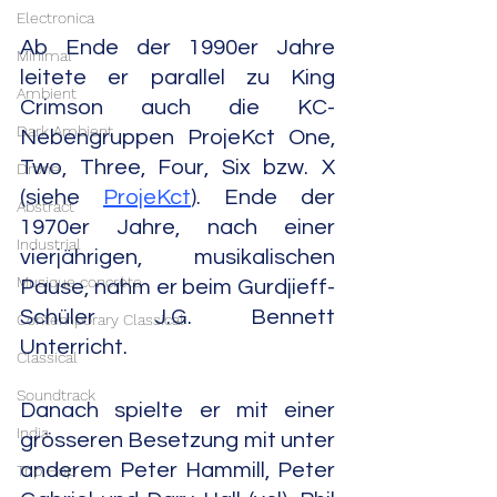
Electronica
Ab Ende der 1990er Jahre 
Minimal
leitete er parallel zu King 
Ambient
Crimson auch die KC-
Dark Ambient
Nebengruppen ProjeKct One, 
Two, Three, Four, Six bzw. X 
Drone
(siehe 
ProjeKct
). Ende der 
Abstract
1970er Jahre, nach einer 
Industrial
vierjährigen, musikalischen 
Musique concrète
Pause, nahm er beim Gurdjieff-
Schüler J.G. Bennett 
Contemporary Classical
Unterricht.
Classical
Soundtrack
Danach spielte er mit einer 
India
grösseren Besetzung mit unter 
anderem Peter Hammill, Peter 
Trip Hop