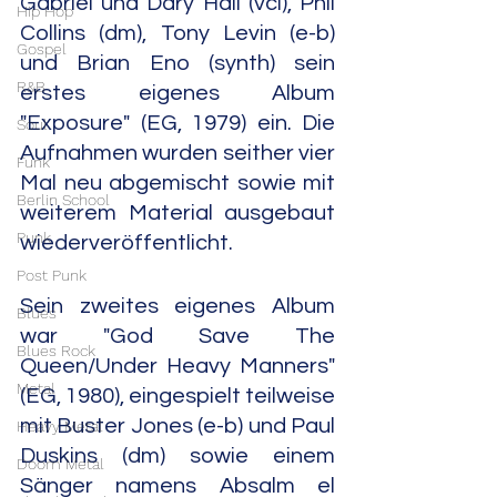
Gabriel und Dary Hall (vcl), Phil 
Hip Hop
Collins (dm), Tony Levin (e-b) 
Gospel
und Brian Eno (synth) sein 
R&B
erstes eigenes Album 
"Exposure" (EG, 1979) ein. Die 
Soul
Aufnahmen wurden seither vier 
Funk
Mal neu abgemischt sowie mit 
Berlin School
weiterem Material ausgebaut 
Punk
wiederveröffentlicht.
Post Punk
Sein zweites eigenes Album 
Blues
war "God Save The 
Blues Rock
Queen/Under Heavy Manners" 
Metal
(EG, 1980), eingespielt teilweise 
mit Buster Jones (e-b) und Paul 
Heavy Metal
Duskins (dm) sowie einem 
Doom Metal
Sänger namens Absalm el 