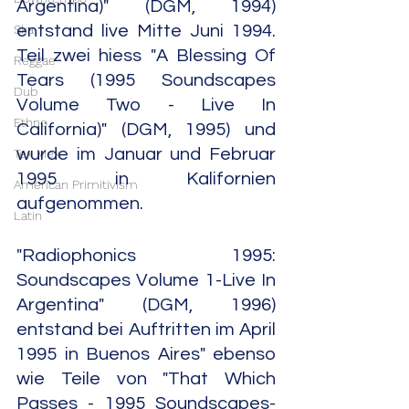
Argentina)" (DGM, 1994) 
Ska
entstand live Mitte Juni 1994. 
Teil zwei hiess "A Blessing Of 
Reggae
Tears (1995 Soundscapes 
Dub
Volume Two - Live In 
Ethno
California)" (DGM, 1995) und 
wurde im Januar und Februar 
Tex Mex
1995 in Kalifornien 
American Primitivism
aufgenommen.
Latin
"Radiophonics 1995: 
Soundscapes Volume 1-Live In 
Argentina" (DGM, 1996) 
entstand bei Auftritten im April 
1995 in Buenos Aires" ebenso 
wie Teile von "That Which 
Passes - 1995 Soundscapes- 