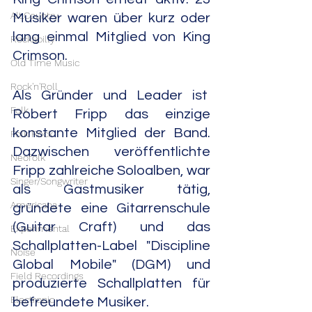
Alt.Country
Musiker waren über kurz oder 
lang einmal Mitglied von King 
Rockabilly
Crimson.
Old Time Music
Rock'n'Roll
Als Gründer und Leader ist  
Folk
Robert Fripp das einzige 
konstante Mitglied der Band. 
Folk Rock
Dazwischen veröffentlichte 
Neofolk
Fripp zahlreiche Soloalben, war 
Singer/Songwriter
als Gastmusiker tätig, 
Americana
gründete eine Gitarrenschule 
(Guitar Craft) und das 
Experimental
Schallplatten-Label "Discipline 
Noise
Global Mobile" (DGM) und 
Field Recordings
produzierte Schallplatten für 
Electronic
befreundete Musiker.