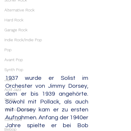
Stoner Rock
Alternative Rock
Hard Rock
Garage Rock
Indie Rock/Indie Pop
Pop
Avant Pop
Synth Pop
1937 wurde er Solist im 
Jazz
Orchester von Jimmy Dorsey, 
Acid Jazz
dem er bis 1939 angehörte. 
Swing
Sowohl mit Pollack, als auch 
mit Dorsey kam er zu ersten 
Westcoast Jazz
Aufnahmen. Anfang der 1940er 
Cool Jazz
Jahre spielte er bei Bob 
Bebop