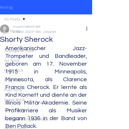
Beitrag
All Posts
musicmakermark
All Posts
9. März 2024
1 Min. Lesezeit
Shorty Sherock
Rock
Amerikanischer Jazz-
Avantgarde Rock
Trompeter und Bandleader, 
Art Rock
geboren am 17. November 
Math Rock
1915 in Minneapolis, 
Minnesota, als Clarence 
Prog Rock
Francis Cherock. Er lernte als 
Post Rock
Kind Kornett und diente an der 
Noise Rock
Illinois Militär-Akademie. Seine 
Glam Rock
Profikarriere als Musiker 
begann 1936 in der Band von 
Psychedelic/Space Rock
Ben Pollack.