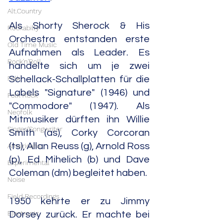
Alt.Country
Als Shorty Sherock & His 
Rockabilly
Orchestra entstanden erste 
Old Time Music
Aufnahmen als Leader. Es 
Rock'n'Roll
handelte sich um je zwei 
Schellack-Schallplatten für die 
Folk
Labels "Signature" (1946) und 
Folk Rock
"Commodore" (1947). Als 
Neofolk
Mitmusiker dürften ihn Willie 
Singer/Songwriter
Smith (as), Corky Corcoran 
(ts), Allan Reuss (g), Arnold Ross 
Americana
(p), Ed Mihelich (b) und Dave 
Experimental
Coleman (dm) begleitet haben.
Noise
Field Recordings
1950 kehrte er zu Jimmy 
Electronic
Dorsey zurück. Er machte bei 