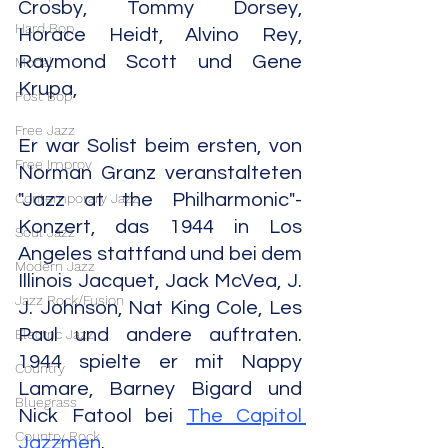
Crosby, Tommy Dorsey, 
Hard Bop
Horace Heidt, Alvino Rey, 
Raymond Scott und Gene 
Modal
Krupa,
Post Bop
Free Jazz
Er war Solist beim ersten, von 
Free Improv
Norman Granz veranstalteten 
"Jazz at the Philharmonic"-
Contemporary Jazz
Konzert, das 1944 in Los 
Soul Jazz
Angeles stattfand und bei dem 
Modern Jazz
Illinois Jacquet, Jack McVea, J. 
Jazz Rock/Fusion
J. Johnson, Nat King Cole, Les 
Paul und andere auftraten. 
Electric Jazz
1944 spielte er mit Nappy 
Country
Lamare, Barney Bigard und 
Bluegrass
Nick Fatool bei 
The Capitol 
Country Rock
Jazzmen
.