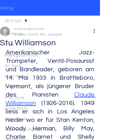
Beitrag
All Posts
musicmakermark
All Posts
11. März 2024
2 Min. Lesezeit
Stu Williamson
Rock
Amerikanischer Jazz-
Avantgarde Rock
Trompeter, Ventil-Posaunist 
Art Rock
und Bandleader, geboren am 
Math Rock
14. Mai 1933 in Brattleboro, 
Vermont, als jüngerer Bruder 
Prog Rock
des Pianisten 
Claude 
Post Rock
Williamson
 (1926-2016). 1949 
Noise Rock
liess er sich in Los Angeles 
Glam Rock
nieder wo er für Stan Kenton, 
Woody Herman, Billy May, 
Psychedelic/Space Rock
Charlie Barnet und Shelly 