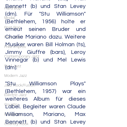
Bennett (b) und Stan Levey 
Hard Bop
(dm). Für "Stu Williamson" 
Modal
(Bethlehem, 1956) holte er 
Post Bop
erneut seinen Bruder und 
Charlie Mariano dazu. Weitere 
Free Jazz
Musiker waren Bill Holman (ts), 
Free Improv
Jimmy Giuffre (bars), Leroy 
Contemporary Jazz
Vinnegar (b) und Mel Lewis 
Soul Jazz
(dm).
Modern Jazz
"Stu Williamson Plays" 
Jazz Rock/Fusion
(Bethlehem, 1957) war ein 
Electric Jazz
weiteres Album für dieses 
Country
Label. Begleiter waren Claude 
Williamson, Mariano, Max 
Bluegrass
Bennett (b) und Stan Levey 
Country Rock