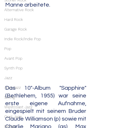
Stoner Rock
Manne arbeitete.
Alternative Rock
Hard Rock
Garage Rock
Indie Rock/Indie Pop
Pop
Avant Pop
Synth Pop
Jazz
Acid Jazz
Das 10"-Album "Sapphire" 
(Bethlehem, 1955) war seine 
Swing
erste eigene Aufnahme, 
Westcoast Jazz
eingespielt mit seinem Bruder 
Cool Jazz
Claude Williamson (p) sowie mit 
Charlie Mariano (as), Max 
Bebop