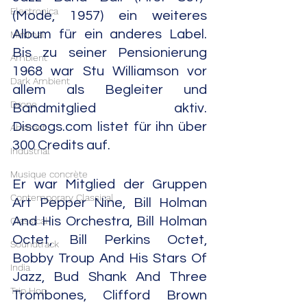
Electronica
(Mode, 1957) ein weiteres 
Album für ein anderes Label. 
Minimal
Bis zu seiner Pensionierung 
Ambient
1968 war Stu Williamson vor 
Dark Ambient
allem als Begleiter und 
Drone
Bandmitglied aktiv. 
Discogs.com listet für ihn über 
Abstract
300 Credits auf.
Industrial
Musique concrète
Er war Mitglied der Gruppen 
Contemporary Classical
Art Pepper Nine, Bill Holman 
And His Orchestra, Bill Holman 
Classical
Octet, Bill Perkins Octet, 
Soundtrack
Bobby Troup And His Stars Of 
India
Jazz, Bud Shank And Three 
Trip Hop
Trombones, Clifford Brown 