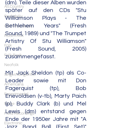
(dm). Teile dieser Alben wurden 
Alt.Country
später auf den CDs "Stu 
Rockabilly
Williamson Plays - The 
Bethlehem Years" (Fresh 
Old Time Music
Sound, 1989) und "The Trumpet 
Rock'n'Roll
Artistry Of Stu Williamson" 
Folk
(Fresh Sound, 2005) 
Folk Rock
zusammengefasst.
Neofolk
Mit Jack Sheldon (tp) als Co-
Singer/Songwriter
Leader sowie mit Don 
Americana
Fagerquist (tp), Bob 
Experimental
Enevoldsen (v-tb), Marty Paich 
(p), Buddy Clark (b) und Mel 
Noise
Lewis (dm) entstand gegen 
Field Recordings
Ende der 1950er Jahre mit "A 
Electronic
Jazz Band Ball (First Set)" 