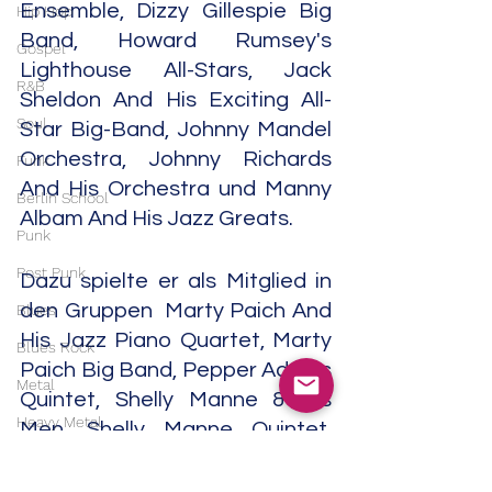
Ensemble, Dizzy Gillespie Big 
Hip Hop
Band, Howard Rumsey's 
Gospel
Lighthouse All-Stars, Jack 
R&B
Sheldon And His Exciting All-
Soul
Star Big-Band, Johnny Mandel 
Orchestra, Johnny Richards 
Funk
And His Orchestra und Manny 
Berlin School
Albam And His Jazz Greats.
Punk
Post Punk
Dazu spielte er als Mitglied in 
den Gruppen  Marty Paich And 
Blues
His Jazz Piano Quartet, Marty 
Blues Rock
Paich Big Band, Pepper Adams 
Metal
Quintet, Shelly Manne & His 
Heavy Metal
Men, Shelly Manne Quintet, 
Stan Kenton And His 
Doom Metal
Orchestra, Terry Gibbs And His 