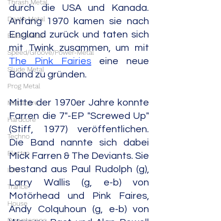
Thrash Metal
durch die USA und Kanada. 
Death Metal
Anfang 1970 kamen sie nach 
England zurück und taten sich 
Black Metal
mit Twink zusammen, um mit 
Speed/Groove/Power-Metal
The Pink Fairies
 eine neue 
Slude Metal
Band zu gründen.
Prog Metal
Mitte der 1970er Jahre konnte 
Metalcore
Farren die 7"-EP "Screwed Up" 
Hardcore
(Stiff, 1977) veröffentlichen. 
Techno
Die Band nannte sich dabei 
Electro
Mick Farren & The Deviants. Sie 
bestand aus Paul Rudolph (g), 
IDM
Larry Wallis (g, e-b) von 
Trance
Motörhead und Pink Faires, 
House
Andy Colquhoun (g, e-b) von 
Downtempo