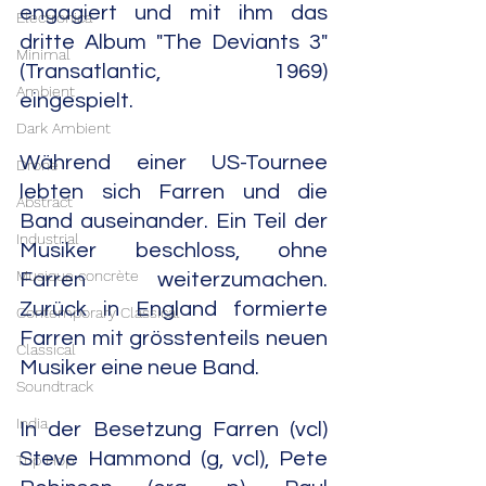
engagiert und mit ihm das 
Electronica
dritte Album "The Deviants 3" 
Minimal
(Transatlantic, 1969) 
Ambient
eingespielt.
Dark Ambient
Während einer US-Tournee 
Drone
lebten sich Farren und die 
Abstract
Band auseinander. Ein Teil der 
Industrial
Musiker beschloss, ohne 
Musique concrète
Farren weiterzumachen. 
Zurück in England formierte 
Contemporary Classical
Farren mit grösstenteils neuen 
Classical
Musiker eine neue Band.
Soundtrack
India
In der Besetzung Farren (vcl) 
Steve Hammond (g, vcl), Pete 
Trip Hop