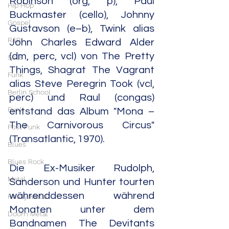
Robinson (org, p), Paul 
Hip Hop
Buckmaster (cello), Johnny 
Gospel
Gustavson (e–b), Twink alias 
R&B
John Charles Edward Alder 
(dm, perc, vcl) von The Pretty 
Soul
Things, Shagrat The Vagrant 
Funk
alias Steve Peregrin Took (vcl, 
Berlin School
perc) und Raul (congas) 
Punk
entstand das Album "Mona – 
The Carnivorous Circus" 
Post Punk
(Transatlantic, 1970).
Blues
Blues Rock
Die Ex-Musiker Rudolph, 
Metal
Sanderson und Hunter tourten 
währenddessen während 
Heavy Metal
Monaten unter dem 
Doom Metal
Bandnamen The Devitants 