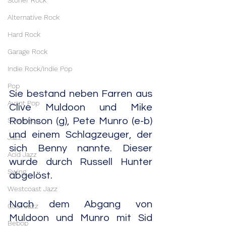
Stoner Rock
Alternative Rock
Hard Rock
Garage Rock
Indie Rock/Indie Pop
Pop
Sie bestand neben Farren aus 
Avant Pop
Clive Muldoon und Mike 
Synth Pop
Robinson (g), Pete Munro (e-b) 
und einem Schlagzeuger, der 
Jazz
sich Benny nannte. Dieser 
Acid Jazz
wurde durch Russell Hunter 
Swing
abgelöst.
Westcoast Jazz
Nach dem Abgang von 
Cool Jazz
Muldoon und Munro mit Sid 
Bebop