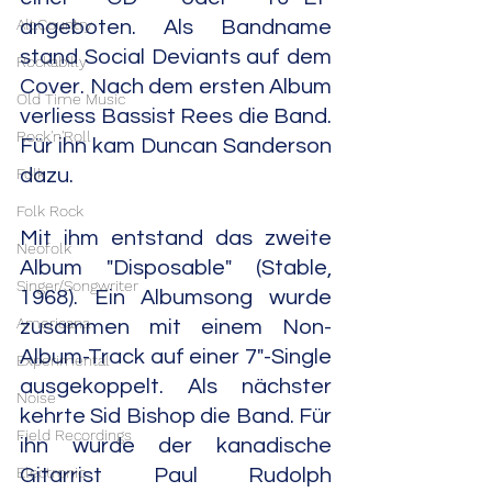
Alt.Country
angeboten. Als Bandname 
stand Social Deviants auf dem 
Rockabilly
Cover. Nach dem ersten Album 
Old Time Music
verliess Bassist Rees die Band. 
Rock'n'Roll
Für ihn kam Duncan Sanderson 
Folk
dazu.
Folk Rock
Mit ihm entstand das zweite 
Neofolk
Album "Disposable" (Stable, 
Singer/Songwriter
1968). Ein Albumsong wurde 
Americana
zusammen mit einem Non-
Album-Track auf einer 7"-Single 
Experimental
ausgekoppelt. Als nächster 
Noise
kehrte Sid Bishop die Band. Für 
Field Recordings
ihn wurde der kanadische 
Electronic
Gitarrist Paul Rudolph 