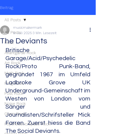
Beitrag
All Posts
musicmakermark
All Posts
9. Juli 2025
3 Min. Lesezeit
The Deviants
Rock
Britische 
Avantgarde Rock
Garage/Acid/Psychedelic 
Art Rock
Rock/Proto Punk-Band, 
Math Rock
gegründet 1967 im Umfeld 
Ladbroke Grove UK 
Prog Rock
Underground-Gemeinschaft im 
Post Rock
Westen von London vom 
Noise Rock
Sänger und 
Glam Rock
Journalisten/Schrifsteller Mick 
Farren. Zuerst hiess die Band 
Psychedelic/Space Rock
The Social Deviants.