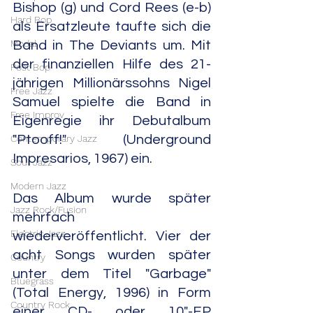
Bishop (g) und Cord Rees (e-b) 
Hard Bop
als Ersatzleute taufte sich die 
Modal
Band in The Deviants um. Mit 
der finanziellen Hilfe des 21-
Post Bop
jährigen Millionärssohns Nigel 
Free Jazz
Samuel spielte die Band in 
Free Improv
Eigenregie ihr Debutalbum 
Contemporary Jazz
"Ptooff!" (Underground 
Impresarios, 1967) ein.
Soul Jazz
Modern Jazz
Das Album wurde später 
Jazz Rock/Fusion
mehrfach 
Electric Jazz
wiederveröffentlicht. Vier der 
acht Songs wurden später 
Country
unter dem Titel "Garbage" 
Bluegrass
(Total Energy, 1996) in Form 
Country Rock
einer CD- oder 10"-EP 