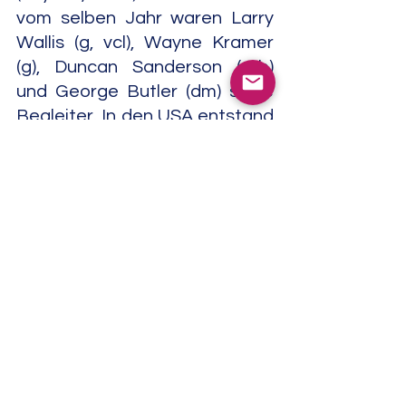
vom selben Jahr waren Larry 
Wallis (g, vcl), Wayne Kramer 
(g), Duncan Sanderson (e-b) 
und George Butler (dm) seine 
Begleiter. In den USA entstand 
unter anderem mit Wayne 
Kramer (g) "Eating Jello With A 
Heated Fork" (Alive, 1996).
Danach folgte "Barbarian 
Princes (Live In Japan 1999)" 
(Captain Trip, 1999). Auf "Dr. 
Crow" (Track, 2002)  war Farren 
zusammen mit Michael 
Simmons (vcl), Andy Colquhoun 
(g, e-b, key, vcl), Jack Lancaster 