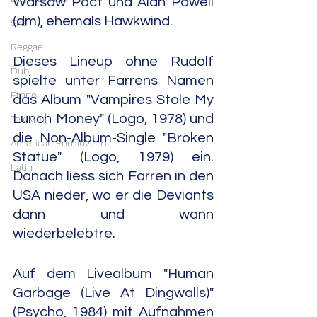
Warsaw Pact und Alan Powell 
(dm), ehemals Hawkwind.
Ska
Reggae
Dieses Lineup ohne Rudolf 
Dub
spielte unter Farrens Namen 
Ethno
das Album "Vampires Stole My 
Lunch Money" (Logo, 1978) und 
Tex Mex
die Non-Album-Single "Broken 
American Primitivism
Statue" (Logo, 1979) ein. 
Latin
Danach liess sich Farren in den 
USA nieder, wo er die Deviants 
dann und wann 
wiederbelebtre.
Auf dem Livealbum "Human 
Garbage (Live At Dingwalls)" 
(Psycho, 1984) mit Aufnahmen 