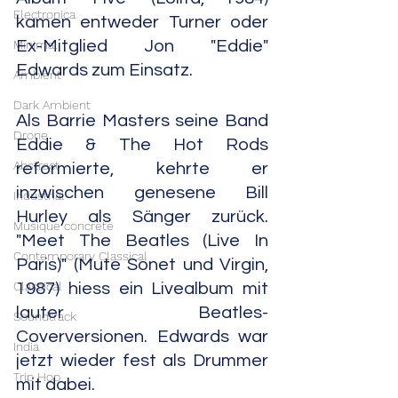
Electronica
kamen entweder Turner oder 
Minimal
Ex-Mitglied Jon "Eddie" 
Edwards zum Einsatz.
Ambient
Dark Ambient
Als Barrie Masters seine Band 
Drone
Eddie & The Hot Rods 
Abstract
reformierte, kehrte er 
inzwischen genesene Bill 
Industrial
Hurley als Sänger zurück. 
Musique concrète
"Meet The Beatles (Live In 
Contemporary Classical
Paris)" (Mute Sonet und Virgin, 
Classical
1987) hiess ein Livealbum mit 
lauter Beatles-
Soundtrack
Coverversionen. Edwards war 
India
jetzt wieder fest als Drummer 
Trip Hop
mit dabei.