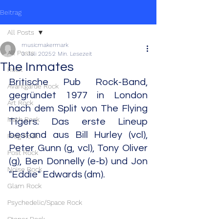
Beitrag
All Posts
musicmakermark
All Posts
3. Juli 2025
2 Min. Lesezeit
The Inmates
Rock
Britische Pub Rock-Band, 
Avantgarde Rock
gegründet 1977 in London 
Art Rock
nach dem Split von The Flying 
Math Rock
Tigers. Das erste Lineup 
bestand aus Bill Hurley (vcl), 
Prog Rock
Peter Gunn (g, vcl), Tony Oliver 
Post Rock
(g), Ben Donnelly (e-b) und Jon 
Noise Rock
"Eddie" Edwards (dm).
Glam Rock
Psychedelic/Space Rock