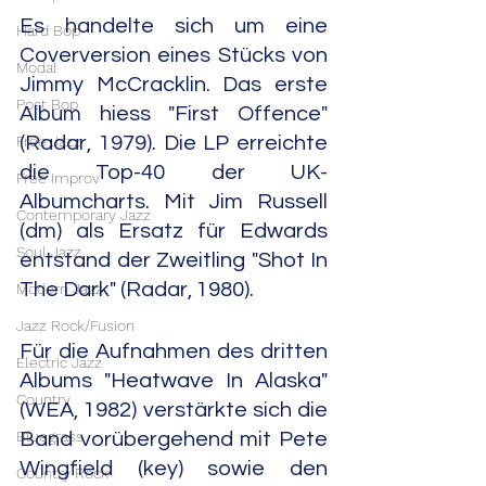
Es handelte sich um eine 
Hard Bop
Coverversion eines Stücks von 
Modal
Jimmy McCracklin. Das erste 
Post Bop
Album hiess "First Offence" 
Free Jazz
(Radar, 1979). Die LP erreichte 
die Top-40 der UK-
Free Improv
Albumcharts. Mit Jim Russell 
Contemporary Jazz
(dm) als Ersatz für Edwards 
Soul Jazz
entstand der Zweitling "Shot In 
The Dark" (Radar, 1980).
Modern Jazz
Jazz Rock/Fusion
Für die Aufnahmen des dritten 
Electric Jazz
Albums "Heatwave In Alaska" 
Country
(WEA, 1982) verstärkte sich die 
Bluegrass
Band vorübergehend mit Pete 
Wingfield (key) sowie den 
Country Rock