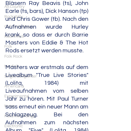
Bläsern Ray Beavis (ts), John 
Alt.Country
Earle (ts, bars), Dick Hanson (tp) 
Rockabilly
und Chris Gower (tb). Nach den 
Old Time Music
Aufnahmen wurde Hurley 
krank, so dass er durch Barrie 
Rock'n'Roll
Masters von Eddie & The Hot 
Folk
Rods ersetzt werden musste.
Folk Rock
Neofolk
Masters war erstmals auf dem 
Livealbum "True Live Stories" 
Singer/Songwriter
(Lolita, 1984) mit 
Americana
Liveaufnahmen vom selben 
Experimental
Jahr zu hören. Mit Paul Turner 
Noise
sass erneut ein neuer Mann am 
Schlagzeug. Bei den 
Field Recordings
Aufnahmen zum nächsten 
Electronic
Album "Five" (Lolita, 1984) 