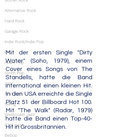
Stoner Rock
Alternative Rock
Hard Rock
Garage Rock
Indie Rock/Indie Pop
Pop
Mit der ersten Single "Dirty 
Water" (Soho, 1979), einem 
Avant Pop
Cover eines Songs von The 
Synth Pop
Standells, hatte die Band 
Jazz
international einen kleinen Hit. 
In den USA erreichte die Single 
Acid Jazz
Platz 51 der Billboard Hot 100. 
Swing
Mit "The Walk" (Radar, 1979) 
Westcoast Jazz
hatte die Band einen Top-40-
Cool Jazz
Hit in Grossbritannien.
Bebop