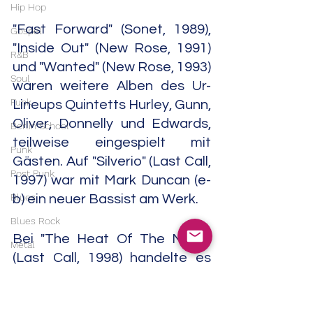
Hip Hop
"Fast Forward" (Sonet, 1989), 
Gospel
"Inside Out" (New Rose, 1991) 
R&B
und "Wanted" (New Rose, 1993) 
Soul
waren weitere Alben des Ur-
Funk
Lineups Quintetts Hurley, Gunn, 
Oliver, Donnelly und Edwards, 
Berlin School
teilweise eingespielt mit 
Punk
Gästen. Auf "Silverio" (Last Call, 
Post Punk
1997) war mit Mark Duncan (e-
Blues
b) ein neuer Bassist am Werk.
Blues Rock
Bei "The Heat Of The Night" 
Metal
(Last Call, 1998) handelte es 
Heavy Metal
sich offensichtlich um eine 
Doom Metal
Liveaufnahme vom selben 