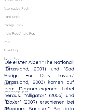
Stoner Rock
Alternative Rock
Hard Rock
Garage Rock
Indie Rock/Indie Pop
Pop
Avant Pop
Synth Pop
Die ersten Alben "The National" 
Jazz
(Brassland, 2001) und "Sad 
Acid Jazz
Songs For Dirty Lovers" 
(Brassland, 2003) kamen auf 
Swing
dem Dessner-eigenen Label 
Westcoast Jazz
heraus. "Alligator" (2005) und 
Cool Jazz
"Boxer" (2007) erschienen bei 
"Beggars Banquet". Bis dato 
Bebop