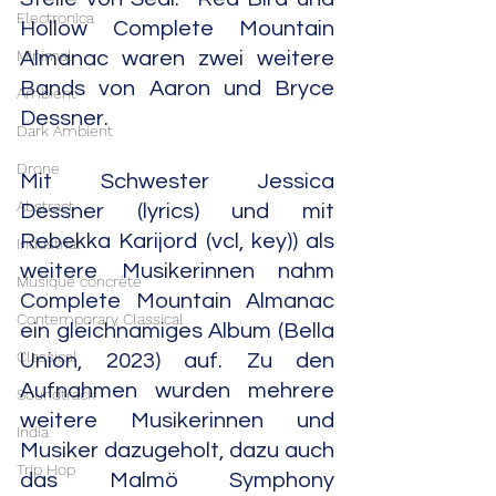
Electronica
Hollow Complete Mountain 
Minimal
Almanac waren zwei weitere 
Bands von Aaron und Bryce 
Ambient
Dessner.
Dark Ambient
Drone
Mit Schwester Jessica 
Abstract
Dessner (lyrics) und mit 
Rebekka Karijord (vcl, key)) als 
Industrial
weitere Musikerinnen nahm 
Musique concrète
Complete Mountain Almanac 
Contemporary Classical
ein gleichnamiges Album (Bella 
Classical
Union, 2023) auf. Zu den 
Aufnahmen wurden mehrere 
Soundtrack
weitere Musikerinnen und 
India
Musiker dazugeholt, dazu auch 
Trip Hop
das Malmö Symphony 