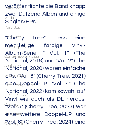
veröffentlichte die Band knapp 
Hard Bop
zwei Dutzend Alben und einige 
Modal
Singles/EPs.
Post Bop
Free Jazz
"Cherry Tree" hiess eine 
mehrteilige farbige Vinyl-
Free Improv
Album-Serie. " Vol. 1" (The 
Contemporary Jazz
National, 2018) und "Vol. 2" (The 
Soul Jazz
National, 2020) waren einfache 
Modern Jazz
LPs, "Vol. 3" (Cherry Tree, 2021) 
eine Doppel-LP. "Vol. 4" (The 
Jazz Rock/Fusion
National, 2022) kam sowohl auf 
Electric Jazz
Vinyl wie auch als DL heraus. 
Country
"Vol. 5" (Cherry Tree, 2023) war 
eine weitere Doppel-LP und 
Bluegrass
"Vol. 6" (Cherry Tree, 2024) eine 
Country Rock