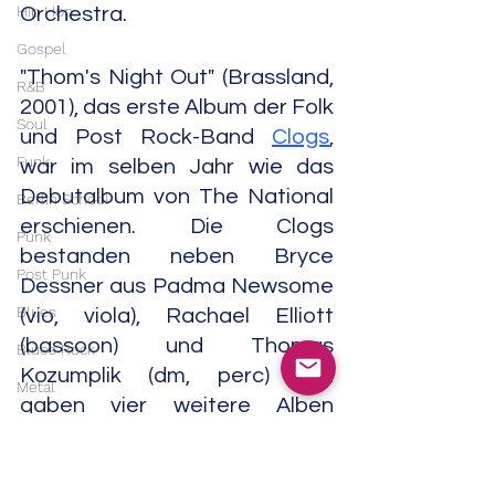
Hip Hop
Orchestra.
Gospel
"Thom's Night Out" (Brassland, 
R&B
2001), das erste Album der Folk 
Soul
und Post Rock-Band 
Clogs
, 
Funk
war im selben Jahr wie das 
Debutalbum von The National 
Berlin School
erschienen. Die Clogs 
Punk
bestanden neben Bryce 
Post Punk
Dessner aus Padma Newsome 
Blues
(vio, viola), Rachael Elliott 
(bassoon) und Thomas 
Blues Rock
Kozumplik (dm, perc) und 
Metal
gaben vier weitere Alben 
Heavy Metal
heraus.
Doom Metal