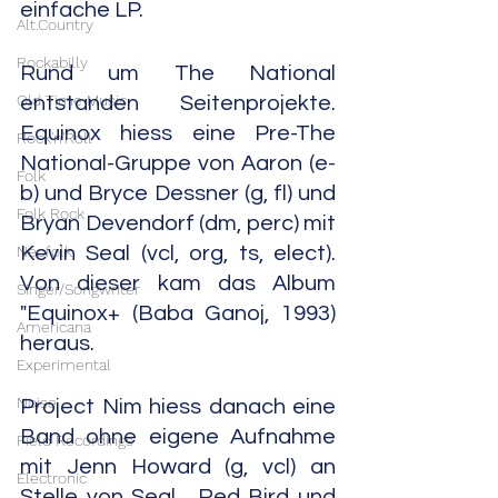
einfache LP.
Alt.Country
Rockabilly
Rund um The National 
Old Time Music
entstanden Seitenprojekte. 
Equinox hiess eine Pre-The 
Rock'n'Roll
National-Gruppe von Aaron (e-
Folk
b) und Bryce Dessner (g, fl) und 
Folk Rock
Bryan Devendorf (dm, perc) mit 
Neofolk
Kevin Seal (vcl, org, ts, elect). 
Von dieser kam das Album 
Singer/Songwriter
"Equinox+ (Baba Ganoj, 1993) 
Americana
heraus.
Experimental
Noise
Project Nim hiess danach eine 
Band ohne eigene Aufnahme 
Field Recordings
mit Jenn Howard (g, vcl) an 
Electronic
Stelle von Seal.  Red Bird und 