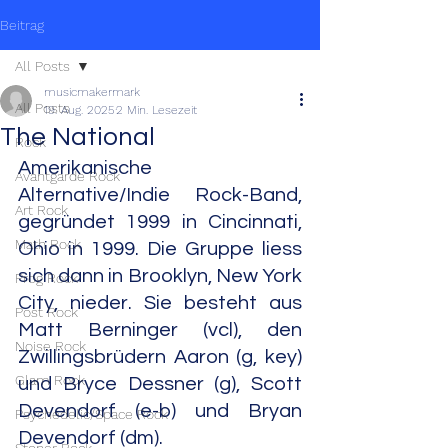
Beitrag
All Posts
musicmakermark
All Posts
19. Aug. 2025
2 Min. Lesezeit
The National
Rock
Amerikanische 
Avantgarde Rock
Alternative/Indie Rock-Band, 
Art Rock
gegründet 1999 in Cincinnati, 
Math Rock
Ohio in 1999. Die Gruppe liess 
sich dann in Brooklyn, New York 
Prog Rock
City, nieder. Sie besteht aus 
Post Rock
Matt Berninger (vcl), den 
Noise Rock
Zwillingsbrüdern Aaron (g, key) 
Glam Rock
und Bryce Dessner (g), Scott 
Devendorf (e-b) und Bryan 
Psychedelic/Space Rock
Devendorf (dm).