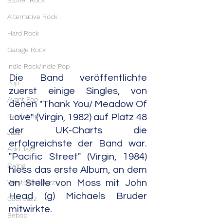
Stoner Rock
Alternative Rock
Hard Rock
Garage Rock
Indie Rock/Indie Pop
Die Band veröffentlichte 
Pop
zuerst einige Singles, von 
Avant Pop
denen "Thank You/ Meadow Of 
Synth Pop
Love" (Virgin, 1982) auf Platz 48 
der UK-Charts die 
Jazz
erfolgreichste der Band war. 
Acid Jazz
"Pacific Street" (Virgin, 1984) 
Swing
hiess das erste Album, an dem 
Westcoast Jazz
an Stelle von Moss mit John 
Head (g) Michaels Bruder 
Cool Jazz
mitwirkte.
Bebop