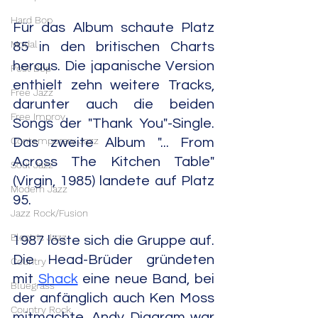
Hard Bop
Für das Album schaute Platz 
Modal
85 in den britischen Charts 
heraus. Die japanische Version 
Post Bop
enthielt zehn weitere Tracks, 
Free Jazz
darunter auch die beiden 
Free Improv
Songs der "Thank You"-Single. 
Contemporary Jazz
Das zweite Album "... From 
Across The Kitchen Table" 
Soul Jazz
(Virgin, 1985) landete auf Platz 
Modern Jazz
95.
Jazz Rock/Fusion
Electric Jazz
1987 löste sich die Gruppe auf. 
Die Head-Brüder gründeten 
Country
mit 
Shack
 eine neue Band, bei 
Bluegrass
der anfänglich auch Ken Moss 
Country Rock
mitmachte. Andy Diagram war 