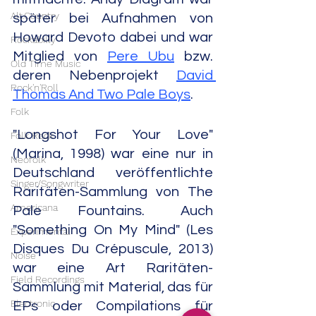
Alt.Country
später bei Aufnahmen von 
Howard Devoto dabei und war 
Rockabilly
Mitglied von 
Pere Ubu
 bzw. 
Old Time Music
deren Nebenprojekt 
David 
Rock'n'Roll
Thomas And Two Pale Boys
.
Folk
"Longshot For Your Love" 
Folk Rock
(Marina, 1998) war eine nur in 
Neofolk
Deutschland veröffentlichte 
Singer/Songwriter
Raritäten-Sammlung von The 
Americana
Pale Fountains. Auch 
"Something On My Mind" (Les 
Experimental
Disques Du Crépuscule, 2013) 
Noise
war eine Art Raritäten-
Field Recordings
Sammlung mit Material, das für 
Electronic
EPs oder Compilations für 