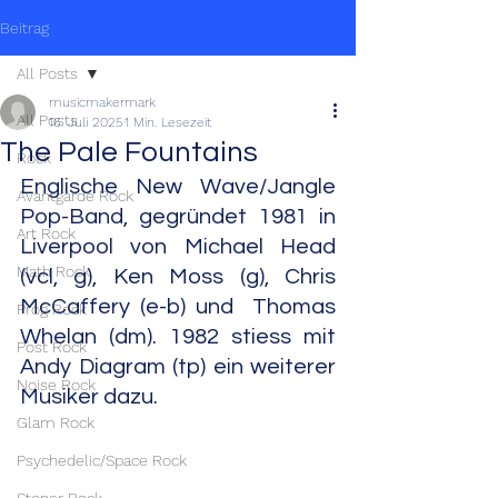
Beitrag
All Posts
musicmakermark
All Posts
16. Juli 2025
1 Min. Lesezeit
The Pale Fountains
Rock
Englische New Wave/Jangle 
Avantgarde Rock
Pop-Band, gegründet 1981 in 
Art Rock
Liverpool von Michael Head 
Math Rock
(vcl, g), Ken Moss (g), Chris 
McCaffery (e-b) und  Thomas 
Prog Rock
Whelan (dm). 1982 stiess mit 
Post Rock
Andy Diagram (tp) ein weiterer 
Noise Rock
Musiker dazu.
Glam Rock
Psychedelic/Space Rock