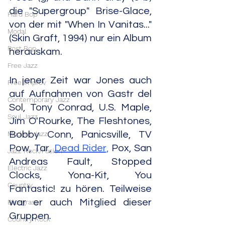
die "Supergroup" Brise-Glace, 
Hard Bop
von der mit "When In Vanitas..." 
Modal
(Skin Graft, 1994) nur ein Album 
Post Bop
herauskam.
Free Jazz
In jener Zeit war Jones auch 
Free Improv
auf Aufnahmen von Gastr del 
Contemporary Jazz
Sol, Tony Conrad, U.S. Maple, 
Soul Jazz
Jim O'Rourke, The Fleshtones, 
Modern Jazz
Bobby Conn, Panicsville, TV 
Pow, Tar, 
Dead Rider,
 Pox, San 
Jazz Rock/Fusion
Andreas Fault, Stopped 
Electric Jazz
Clocks, Yona-Kit, You 
Country
Fantastic! zu hören. Teilweise 
war er auch Mitglied dieser 
Bluegrass
Gruppen.
Country Rock