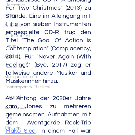
Electronica
For Two Christmas" (2013) zu 
Minimal
Stande. Eine im Alleingang mit 
Hilfe von sieben Instrumenten 
Ambient
eingespielte CD-R trug den 
Dark Ambient
Titel "The Goal Of Action Is 
Drone
Contemplation" (Complacency, 
Abstract
2014). Für "Never Again (With 
Feeling!)" (Bye, 2017) zog er 
Industrial
teilweise andere Musiker und 
Musique concrète
Musikerinnen hinzu.
Contemporary Classical
Classical
Ab Anfang der 2020er Jahre 
kam Jones zu mehreren 
Soundtrack
gemeinsamen Aufnahmen mit 
India
dem  Avantgarde Rock-Trio 
Trip Hop
Mako Sica
. In einem Fall war 