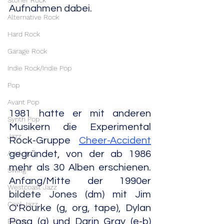
Stoner Rock
Aufnahmen dabei.
Alternative Rock
Hard Rock
Garage Rock
Indie Rock/Indie Pop
Pop
Avant Pop
1981 hatte er mit anderen 
Synth Pop
Musikern die Experimental 
Jazz
Rock-Gruppe 
Cheer-Accident
Acid Jazz
gegründet, von der ab 1986 
mehr als 30 Alben erschienen. 
Swing
Anfang/Mitte der 1990er 
Westcoast Jazz
bildete Jones (dm) mit Jim 
Cool Jazz
O'Rourke (g, org, tape), Dylan 
Posa (g) und Darin Gray (e-b) 
Bebop