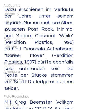
Alt.Country
Dazu erschienen im Verlaufe 
Rockabilly
der Jahre unter seinem 
Old Time Music
eigenen Namen mehrere Alben 
zwischen Post Rock, Minimal 
Rock'n'Roll
und Modern Classical. "While" 
Folk
(Perdition Plastics, 1996) 
Folk Rock
enthielt Pianosolo-Aufnahmen. 
Neofolk
"Career Move" (Perdition 
Plastics, 1997) dürfte ebenfalls 
Singer/Songwriter
solo entstanden sein. Die 
Americana
Texte der Stücke stammten 
Experimental
von Scott Rutledge und Jones 
selber.
Noise
Field Recordings
Mit Greg Beemster (vcl)kam 
Electronic
die labellose CD-R "A Smoking 