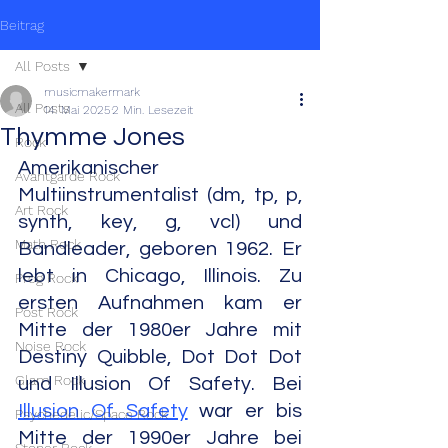
Beitrag
All Posts
musicmakermark
All Posts
14. Mai 2025
2 Min. Lesezeit
Thymme Jones
Rock
Amerikanischer 
Avantgarde Rock
Multiinstrumentalist (dm, tp, p, 
Art Rock
synth, key, g, vcl) und 
Math Rock
Bandleader, geboren 1962. Er 
lebt in Chicago, Illinois. Zu 
Prog Rock
ersten Aufnahmen kam er 
Post Rock
Mitte der 1980er Jahre mit 
Noise Rock
Destiny Quibble, Dot Dot Dot 
Glam Rock
und Illusion Of Safety. Bei 
Illusion Of Safety
 war er bis 
Psychedelic/Space Rock
Mitte der 1990er Jahre bei 