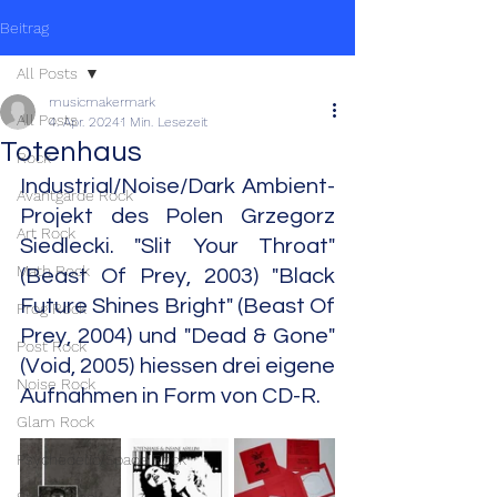
Beitrag
All Posts
musicmakermark
All Posts
4. Apr. 2024
1 Min. Lesezeit
Totenhaus
Rock
Industrial/Noise/Dark Ambient-
Avantgarde Rock
Projekt des Polen Grzegorz 
Art Rock
Siedlecki. "Slit Your Throat" 
Math Rock
(Beast Of Prey, 2003) "Black 
Future Shines Bright" (Beast Of 
Prog Rock
Prey, 2004) und "Dead & Gone" 
Post Rock
(Void, 2005) hiessen drei eigene 
Noise Rock
Aufnahmen in Form von CD-R. 
Glam Rock
Psychedelic/Space Rock