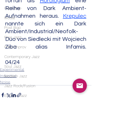
fortan als 
Horologium
 eine 
Reihe von Dark Ambient-
Hard Bop
Aufnahmen heraus. 
Krepulec
Modal
nannte sich ein Dark 
Post Bop
Ambient/Industrial/Neofolk-
Free Jazz
Duo von Siedlecki mit Wojciech 
Ziba alias Infamis. 
Free Improv
Contemporary Jazz
04/24
Soul Jazz
Experimental
Industrial
Modern Jazz
Noise
Jazz Rock/Fusion
Electric Jazz
Country
Bluegrass
Country Rock
Alle ansehen