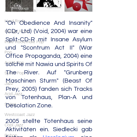
Stoner Rock
Alternative Rock
Hard Rock
"On Obedience And Insanity" 
(CDr, Ltd) (Void, 2004) war eine 
Garage Rock
Split-CD-R mit Insane Asylum 
Indie Rock/Indie Pop
und "Scontrum Act II" (War 
Pop
Office Propaganda, 2004) eine 
Avant Pop
solche mit Nawia und Spirits Of 
The River. Auf "Grunberg 
Synth Pop
Maschinen Sturm" (Beast Of 
Jazz
Prey, 2005) fanden sich Tracks 
Acid Jazz
von Totenhaus, Plan-A und 
Swing
Desolation Zone. 
Westcoast Jazz
2005 stellte Totenhaus seine 
Cool Jazz
Aktivitäten ein. Siedlecki gab 
Bebop