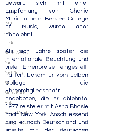
bewarb sich mit einer 
Hip Hop
Empfehlung von Charlie 
Gospel
Mariano beim Berklee College 
R&B
of Music, wurde aber 
Soul
abgelehnt.
Funk
Als sich Jahre später die 
Berlin School
internationale Beachtung und 
Punk
viele Ehrenpreise eingestellt 
Post Punk
hatten, bekam er vom selben 
College die 
Blues
Ehrenmitgliedschaft 
Blues Rock
angeboten, die er ablehnte. 
Metal
1977 reiste er mit Asha Bhosle 
Heavy Metal
nach New York. Anschliessend 
ging er nach Deutschland und 
Doom Metal
spielte mit der deutschen 