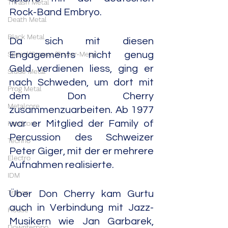
Thrash Metal
Rock-Band Embryo.
Death Metal
Black Metal
Da sich mit diesen 
Speed/Groove/Power-Metal
Engagements nicht genug 
Geld verdienen liess, ging er 
Slude Metal
nach Schweden, um dort mit 
Prog Metal
dem Don Cherry 
Metalcore
zusammenzuarbeiten. Ab 1977 
war er Mitglied der Family of 
Hardcore
Percussion des Schweizer 
Techno
Peter Giger, mit der er mehrere 
Electro
Aufnahmen realisierte.  
IDM
Trance
Über Don Cherry kam Gurtu 
auch in Verbindung mit Jazz-
House
Musikern wie Jan Garbarek, 
Downtempo