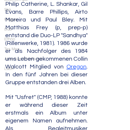
Philip Catherine, L. Shankar, Gil 
Ska
Evans, Barre Phillips, Airto 
Reggae
Moreira und Paul Bley. Mit 
Matthias Frey (p, prep-p) 
Dub
entstand die Duo-LP "Sandhya" 
Ethno
(Rillenwerke, 1981). 1986 wurde 
Tex Mex
er als Nachfolger des 1984 
ums Leben gekommenen Collin 
American Primitivism
Walcott Mitglied von 
Oregon
. 
Latin
In den fünf Jahren bei dieser 
Gruppe entstanden drei Alben. 
Mit "Usfret" (CMP, 1988) konnte 
er während dieser Zeit 
erstmals ein Album unter 
eigenem Namen aufnehmen. 
Als Begleitmusiker 