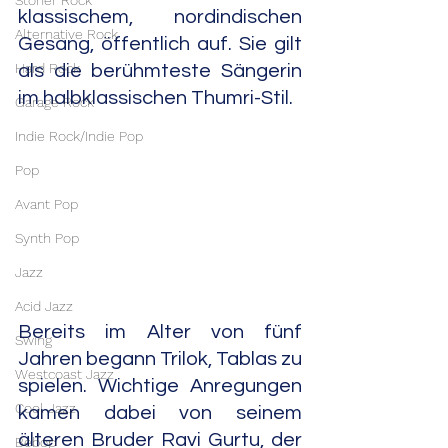
Stoner Rock
klassischem, nordindischen 
Alternative Rock
Gesang, öffentlich auf. Sie gilt 
Hard Rock
als die berühmteste Sängerin 
im halbklassischen Thumri-Stil.
Garage Rock
Indie Rock/Indie Pop
Pop
Avant Pop
Synth Pop
Jazz
Acid Jazz
Bereits im Alter von fünf 
Swing
Jahren begann Trilok, Tablas zu 
Westcoast Jazz
spielen. Wichtige Anregungen 
Cool Jazz
kamen dabei von seinem 
älteren Bruder Ravi Gurtu, der 
Bebop