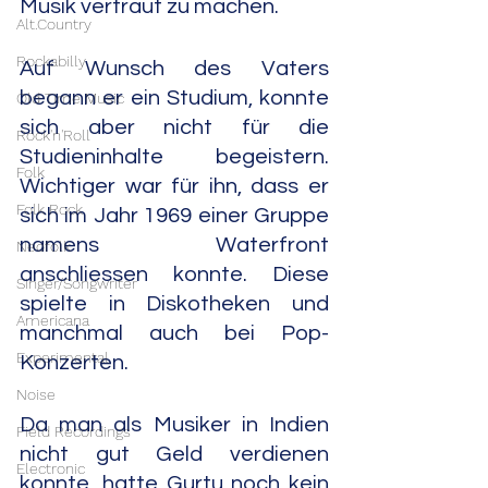
Musik vertraut zu machen.
Alt.Country
Rockabilly
Auf Wunsch des Vaters 
begann er ein Studium, konnte 
Old Time Music
sich aber nicht für die 
Rock'n'Roll
Studieninhalte begeistern. 
Folk
Wichtiger war für ihn, dass er 
Folk Rock
sich im Jahr 1969 einer Gruppe 
namens Waterfront 
Neofolk
anschliessen konnte. Diese 
Singer/Songwriter
spielte in Diskotheken und 
Americana
manchmal auch bei Pop-
Experimental
Konzerten.
Noise
Da man als Musiker in Indien 
Field Recordings
nicht gut Geld verdienen 
Electronic
konnte, hatte Gurtu noch kein 