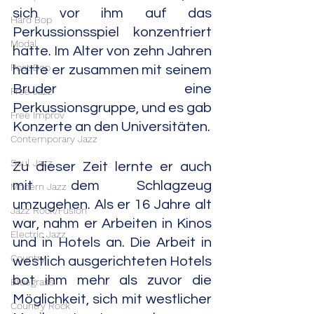
sich vor ihm auf das 
Hard Bop
Perkussionsspiel konzentriert 
Modal
hatte. Im Alter von zehn Jahren 
Post Bop
hatte er zusammen mit seinem 
Bruder eine 
Free Jazz
Perkussionsgruppe, und es gab 
Free Improv
Konzerte an den Universitäten.
Contemporary Jazz
Soul Jazz
Zu dieser Zeit lernte er auch 
mit dem Schlagzeug 
Modern Jazz
umzugehen. Als er 16 Jahre alt 
Jazz Rock/Fusion
war, nahm er Arbeiten in Kinos 
Electric Jazz
und in Hotels an. Die Arbeit in 
Country
westlich ausgerichteten Hotels 
bot ihm mehr als zuvor die 
Bluegrass
Möglichkeit, sich mit westlicher 
Country Rock