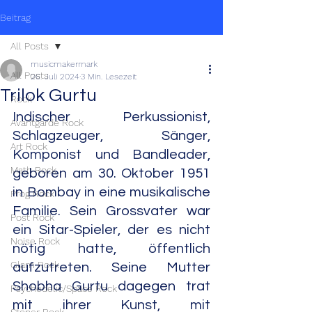
Beitrag
All Posts
musicmakermark
All Posts
26. Juli 2024
3 Min. Lesezeit
Trilok Gurtu
Rock
Indischer Perkussionist, 
Avantgarde Rock
Schlagzeuger, Sänger, 
Art Rock
Komponist und Bandleader, 
Math Rock
geboren am 30. Oktober 1951 
in Bombay in eine musikalische 
Prog Rock
Familie. Sein Grossvater war 
Post Rock
ein Sitar-Spieler, der es nicht 
Noise Rock
nötig hatte, öffentlich 
Glam Rock
aufzutreten. Seine Mutter 
Shobha Gurtu dagegen trat 
Psychedelic/Space Rock
mit ihrer Kunst, mit 