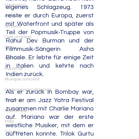
Electronica
eigenes Schlagzeug. 1973 
reiste er durch Europa, zuerst 
Minimal
mit Waterfront und später als 
Ambient
Teil der Popmusik-Truppe von 
Dark Ambient
Rahul Dev Burman und der 
Drone
Filmmusik-Sängerin Asha 
Bhosle. Er lebte für einige Zeit 
Abstract
in Italien und kehrte nach 
Industrial
Indien zurück.
Musique concrète
Contemporary Classical
Als er zurück in Bombay war, 
trat er am Jazz Yatra Festival 
Classical
zusammen mit Charlie Mariano 
Soundtrack
auf. Mariano war der erste 
India
westliche Musiker, mit dem er 
Trip Hop
auftreten konnte. Trilok Gurtu 