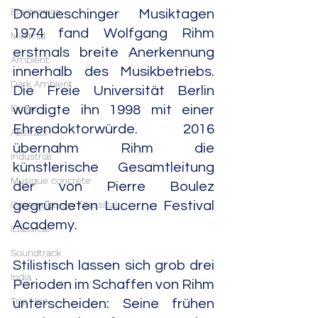
Electronica
Donaueschinger Musiktagen 
1974 fand Wolfgang Rihm 
Minimal
erstmals breite Anerkennung 
Ambient
innerhalb des Musikbetriebs. 
Dark Ambient
Die Freie Universität Berlin 
Drone
würdigte ihn 1998 mit einer 
Ehrendoktorwürde. 2016 
Abstract
übernahm Rihm die 
Industrial
künstlerische Gesamtleitung 
Musique concrète
der von Pierre Boulez 
Contemporary Classical
gegründeten Lucerne Festival 
Academy.
Classical
Soundtrack
Stilistisch lassen sich grob drei 
India
Perioden im Schaffen von Rihm 
Trip Hop
unterscheiden: Seine frühen 