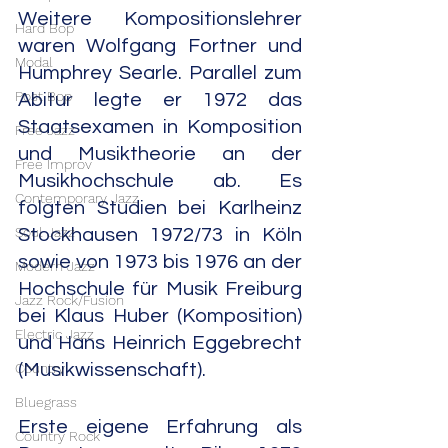
Weitere Kompositionslehrer 
Hard Bop
waren Wolfgang Fortner und 
Modal
Humphrey Searle. Parallel zum 
Post Bop
Abitur legte er 1972 das 
Staatsexamen in Komposition 
Free Jazz
und Musiktheorie an der 
Free Improv
Musikhochschule ab. Es 
Contemporary Jazz
folgten Studien bei Karlheinz 
Soul Jazz
Stockhausen 1972/73 in Köln 
sowie von 1973 bis 1976 an der 
Modern Jazz
Hochschule für Musik Freiburg 
Jazz Rock/Fusion
bei Klaus Huber (Komposition) 
Electric Jazz
und Hans Heinrich Eggebrecht 
Country
(Musikwissenschaft).
Bluegrass
Erste eigene Erfahrung als 
Country Rock