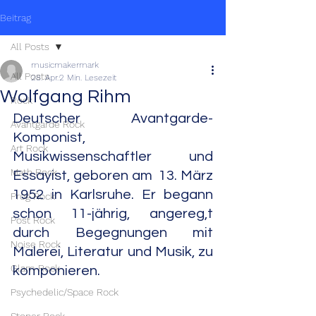
Beitrag
All Posts
musicmakermark
All Posts
28. Apr.
2 Min. Lesezeit
Wolfgang Rihm
Rock
Deutscher Avantgarde-
Avantgarde Rock
Komponist, 
Art Rock
Musikwissenschaftler und 
Math Rock
Essayist, geboren am  13. März 
1952 in Karlsruhe. Er begann 
Prog Rock
schon 11-jährig, angereg,t 
Post Rock
durch Begegnungen mit 
Noise Rock
Malerei, Literatur und Musik, zu 
Glam Rock
komponieren.
Psychedelic/Space Rock