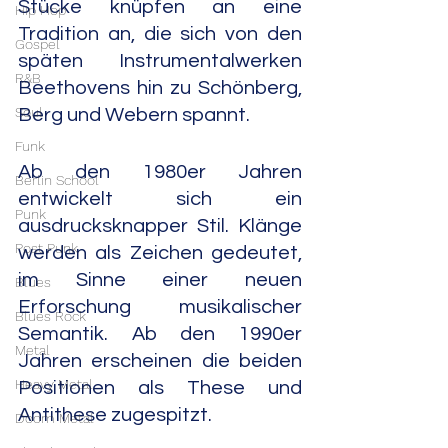
Stücke knüpfen an eine 
Hip Hop
Tradition an, die sich von den 
Gospel
späten Instrumentalwerken 
R&B
Beethovens hin zu Schönberg, 
Soul
Berg und Webern spannt.
Funk
Ab den 1980er Jahren 
Berlin School
entwickelt sich ein 
Punk
ausdrucksknapper Stil. Klänge 
Post Punk
werden als Zeichen gedeutet, 
im Sinne einer neuen 
Blues
Erforschung musikalischer 
Blues Rock
Semantik. Ab den 1990er 
Metal
Jahren erscheinen die beiden 
Heavy Metal
Positionen als These und 
Antithese zugespitzt.
Doom Metal