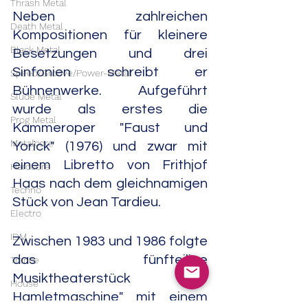
Thrash Metal
Neben zahlreichen 
Death Metal
Kompositionen für kleinere 
Black Metal
Besetzungen und drei 
Sinfonien schreibt er 
Speed/Groove/Power-Metal
Bühnenwerke. Aufgeführt 
Slude Metal
wurde als erstes die 
Prog Metal
Kammeroper "Faust und 
Metalcore
Yorick" (1976) und zwar mit 
einem Libretto von Frithjof 
Hardcore
Haas nach dem gleichnamigen 
Techno
Stück von Jean Tardieu.
Electro
IDM
Zwischen 1983 und 1986 folgte 
das fünfteilige 
Trance
Musiktheaterstück "Die 
House
Hamletmaschine" mit einem 
Downtempo