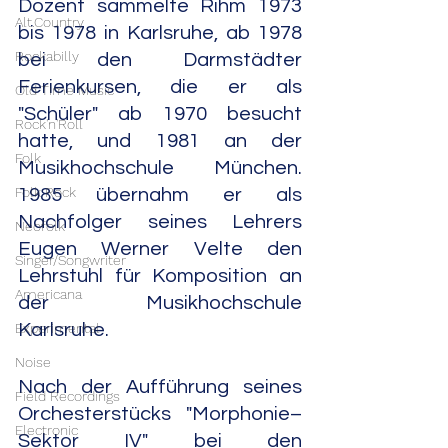
Dozent sammelte Rihm 1973 
Alt.Country
bis 1978 in Karlsruhe, ab 1978 
Rockabilly
bei den Darmstädter 
Ferienkursen, die er als 
Old Time Music
"Schüler" ab 1970 besucht 
Rock'n'Roll
hatte, und 1981 an der 
Folk
Musikhochschule München. 
Folk Rock
1985 übernahm er als 
Nachfolger seines Lehrers 
Neofolk
Eugen Werner Velte den 
Singer/Songwriter
Lehrstuhl für Komposition an 
Americana
der Musikhochschule 
Experimental
Karlsruhe.
Noise
Nach der Aufführung seines 
Field Recordings
Orchesterstücks "Morphonie–
Electronic
Sektor IV" bei den 