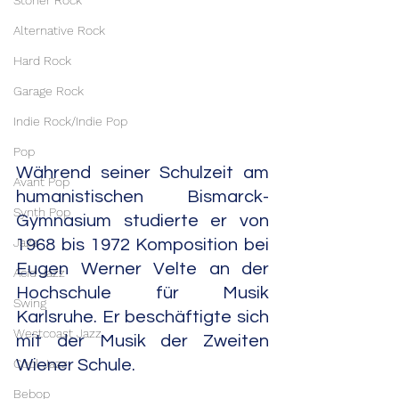
Stoner Rock
Alternative Rock
Hard Rock
Garage Rock
Indie Rock/Indie Pop
Pop
Während seiner Schulzeit am 
Avant Pop
humanistischen Bismarck-
Synth Pop
Gymnasium studierte er von 
Jazz
1968 bis 1972 Komposition bei 
Eugen Werner Velte an der 
Acid Jazz
Hochschule für Musik 
Swing
Karlsruhe. Er beschäftigte sich 
Westcoast Jazz
mit der Musik der Zweiten 
Cool Jazz
Wiener Schule.
Bebop