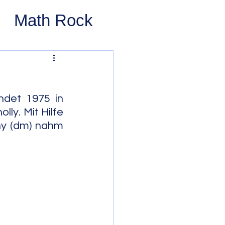
Math Rock
 Rock
ernative Rock
det 1975 in 
y. Mit Hilfe 
hy (dm) nahm 
 Pop
Pop
Swing
 Bop
Modal