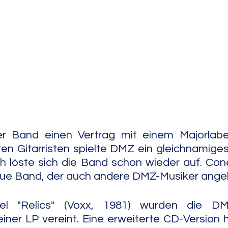
e Jazz
Free Improv
Conte
r Band einen Vertrag mit einem Majorlabel 
ten Gitarristen spielte DMZ ein gleichnamiges 
h löste sich die Band schon wieder auf. Cone
eue Band, der auch andere DMZ-Musiker ange
el "Relics" (Voxx, 1981) wurden die DM
ner LP vereint. Eine erweiterte CD-Version h