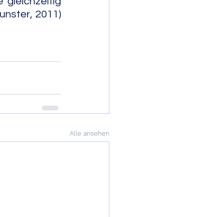
leichzeitig 
nster, 2011) 
                     
Alle ansehen