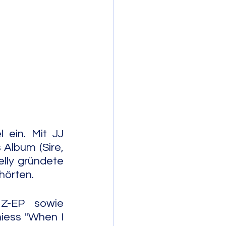
mporary Jazz
ein. Mit JJ 
Album (Sire, 
lly gründete 
hörten.
Z-EP sowie 
iess "When I 