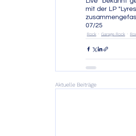
Live" bekannt g
mit der LP "Lyre
zusammengefasst.           
07/25
Rock
Garage Rock
Roc
Aktuelle Beiträge