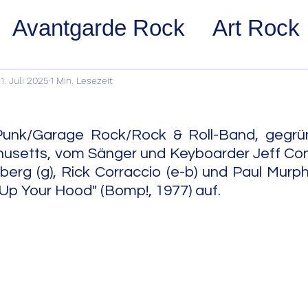
Avantgarde Rock
Art Rock
ost Rock
Noise Rock
Glam
1. Juli 2025
1 Min. Lesezeit
pace Rock
Stoner Rock
Alt
unk/Garage Rock/Rock & Roll-Band, gegrün
setts, vom Sänger und Keyboarder Jeff Conoll
erg (g), Rick Corraccio (e-b) und Paul Murp
arage Rock
Indie Rock/Indie
t Up Your Hood" (Bomp!, 1977) auf.
nth Pop
Jazz
Acid Jazz
z
Cool Jazz
Bebop
Hard