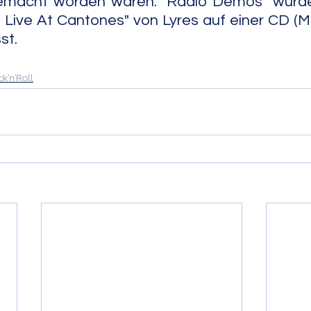
emacht worden waren. "Radio Demos" wurde g
s Live At Cantones" von Lyres auf einer CD (Mu
                                                                          
k'n'Roll