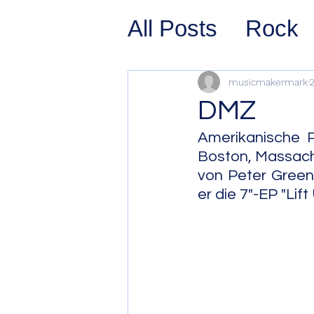
All Posts
Rock
Prog Rock
P
musicmakermark
2
DMZ
Psychedelic/S
Amerikanische P
Boston, Massachu
von Peter Greenb
Hard Rock
G
er die 7"-EP "Lif
Avant Pop
Sy
Westcoast Jaz