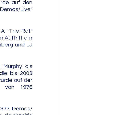
rde auf den 
 Demos/Live" 
At The Rat" 
 Auftritt am 
nberg und JJ 
Murphy als 
ie bis 2003 
rde auf der 
l von 1976 
1977: Demos/ 