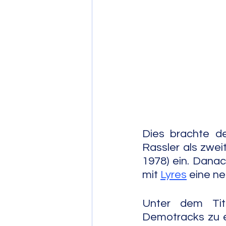
Post Bop
Fre
Soul Jazz
Dies brachte de
Rassler als zwei
1978) ein. Danac
mit 
Lyres
 eine n
Unter dem Tit
Demotracks zu ei