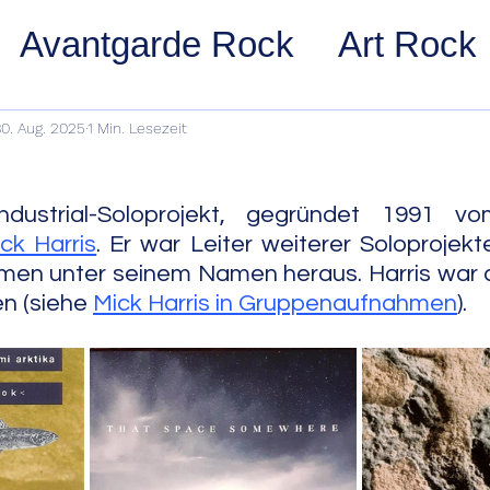
Avantgarde Rock
Art Rock
ost Rock
Noise Rock
Glam
30. Aug. 2025
1 Min. Lesezeit
pace Rock
Stoner Rock
Alt
dustrial-Soloprojekt, gegründet 1991 vom
ck Harris
. Er war Leiter weiterer Soloprojekt
en unter seinem Namen heraus. Harris war au
arage Rock
Indie Rock/Indie
n (siehe 
Mick Harris in Gruppenaufnahmen
).
nth Pop
Jazz
Acid Jazz
z
Cool Jazz
Bebop
Hard