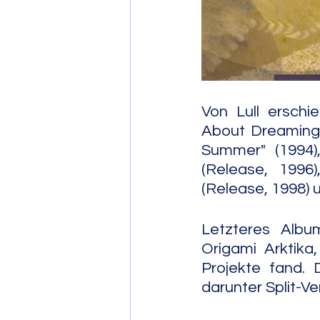
Post Bop
Fre
Soul Jazz
Von Lull ersch
About Dreaming"
Summer" (1994),
(Release, 1996)
(Release, 1998) u
Letzteres Albu
Origami Arktika
Projekte fand. 
darunter Split-Ve