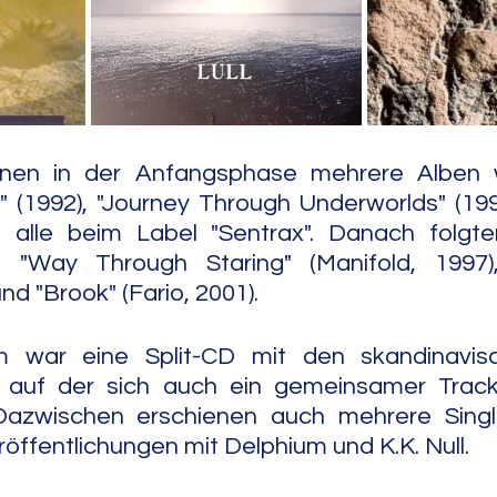
e Jazz
Free Improv
Conte
ienen in der Anfangsphase mehrere Alben 
 (1992), "Journey Through Underworlds" (199
 alle beim Label "Sentrax". Danach folgten
, "Way Through Staring" (Manifold, 1997)
nd "Brook" (Fario, 2001).
m war eine Split-CD mit den skandinavisc
, auf der sich auch ein gemeinsamer Track
Dazwischen erschienen auch mehrere Singl
röffentlichungen mit Delphium und K.K. Null.