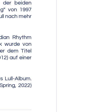
n der beiden 
g" von 1997 
ll nach mehr 
dian Rhythm 
k wurde von 
r dem Titel 
2) auf einer 
 Lull-Album. 
ring, 2022) 
               