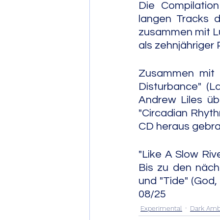
Die Compilation
langen Tracks 
zusammen mit Lul
als zehnjähriger 
Zusammen mit B
Disturbance" (L
Andrew Liles üb
"Circadian Rhyth
CD heraus gebra
"Like A Slow Riv
Bis zu den näch
und "Tide" (God, 20
08/25
Experimental
Dark Amb