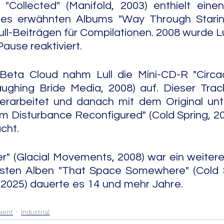
 "Collected" (Manifold, 2003) enthielt eine
des erwähnten Albums "Way Through Starin
l-Beiträgen für Compilationen. 2008 wurde Lu
Pause reaktiviert.
eta Cloud nahm Lull die Mini-CD-R "Circa
aughing Bride Media, 2008) auf. Dieser Trac
erarbeitet und danach mit dem Original unte
m Disturbance Reconfigured" (Cold Spring, 201
cht.
er" (Glacial Movements, 2008) war ein weiteres
sten Alben "That Space Somewhere" (Cold Sp
25) dauerte es 14 und mehr Jahre.                    
ient
Industrial