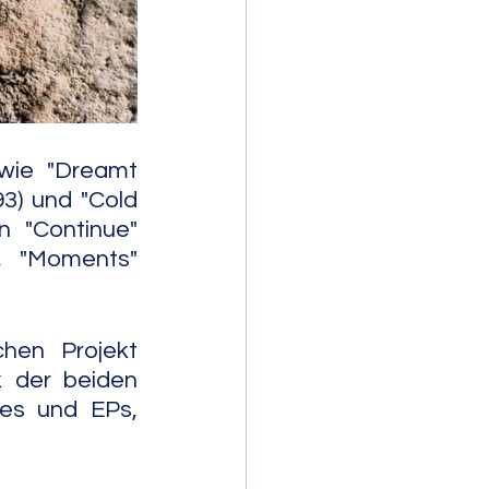
mporary Jazz
wie "Dreamt 
3) und "Cold 
 "Continue" 
, "Moments" 
hen Projekt 
 der beiden 
es und EPs, 