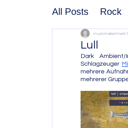
All Posts
Rock
Prog Rock
P
musicmakermark
Lull
Psychedelic/S
Dark Ambient/In
Schlagzeuger 
Mi
mehrere Aufnahm
Hard Rock
G
mehrerer Gruppe
Avant Pop
Sy
Westcoast Jaz