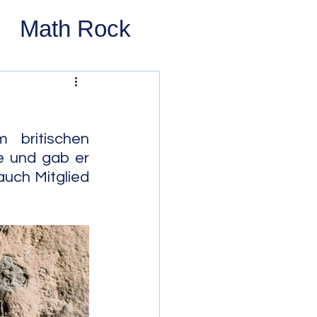
Math Rock
 Rock
ernative Rock
 britischen 
e und gab er 
ch Mitglied 
 Pop
Pop
Swing
 Bop
Modal