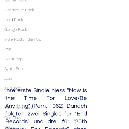
Stoner Rock
Alternative Rock
Hard Rock
Garage Rock
Indie Rock/Indie Pop
Pop
Avant Pop
Synth Pop
Jazz
Acid Jazz
Ihre erste Single hiess "Now is 
the Time For Love/Be 
Swing
Anything" (Perri, 1962). Danach 
Westcoast Jazz
folgten zwei Singles für "End 
Cool Jazz
Records" und drei für "20th 
Bebop