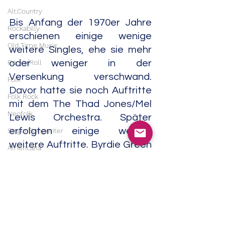
Alt.Country
Bis Anfang der 1970er Jahre 
Rockabilly
erschienen einige wenige 
Old Time Music
weitere Singles, ehe sie mehr 
Rock'n'Roll
oder weniger in der 
Versenkung verschwand. 
Folk
Davor hatte sie noch Auftritte 
Folk Rock
mit dem The Thad Jones/Mel 
Neofolk
Lewis Orchestra. Später 
erfolgten einige wenige 
Singer/Songwriter
weitere Auftritte. Byrdie Green 
Americana
starb am 26. April 2008 in New 
Experimental
York City.                                                                                                                              
Noise
05/24
R&B
Field Recordings
Soul
Electronic