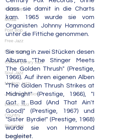
Century Fox Records", ohne 
dass sie damit in die Charts 
Hard Bop
kam. 1965 wurde sie vom 
Modal
Organisten Johnny Hammond  
Post Bop
unter die Fittiche genommen.
Free Jazz
Free Improv
Sie sang in zwei Stücken desen 
Albums "The Stinger Meets 
Contemporary Jazz
The Golden Thrush" (Prestige, 
Soul Jazz
1966). Auf ihren eigenen Alben 
Modern Jazz
"The Golden Thrush Strikes at 
Midnight" (Prestige, 1966), "I 
Jazz Rock/Fusion
Got It Bad (And That Ain't 
Electric Jazz
Good)" (Prestige, 1967) und 
Country
"Sister Byrdie!" (Prestige, 1968) 
Bluegrass
wurde sie von Hammond 
begleitet.
Country Rock