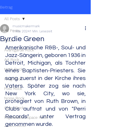
Beitrag
All Posts
musicmakermark
All Posts
7. Mai 2024
1 Min. Lesezeit
Byrdie Green
Rock
Amerikanische R&B-, Soul- und 
Avantgarde Rock
Jazz-Sängerin, geboren 1936 in 
Art Rock
Detroit, Michigan, als Tochter 
Math Rock
eines Baptisten-Priesters. Sie 
sang zuerst in der Kirche ihres 
Prog Rock
Vaters. Später zog sie nach 
Post Rock
New York City, wo sie, 
Noise Rock
protegiert von Ruth Brown, in 
Glam Rock
Clubs auftrat und von "Perri 
Records" unter Vertrag 
Psychedelic/Space Rock
genommen wurde.