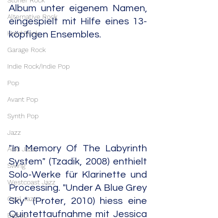
Stoner Rock
Album unter eigenem Namen, 
Alternative Rock
eingespielt mit Hilfe eines 13-
Hard Rock
köpfigen Ensembles.
Garage Rock
Indie Rock/Indie Pop
Pop
Avant Pop
Synth Pop
Jazz
"In Memory Of The Labyrinth 
Acid Jazz
System" (Tzadik, 2008) enthielt 
Swing
Solo-Werke für Klarinette und 
Westcoast Jazz
Processing. "Under A Blue Grey 
Cool Jazz
Sky" (Proter, 2010) hiess eine 
Quintettaufnahme mit Jessica 
Bebop