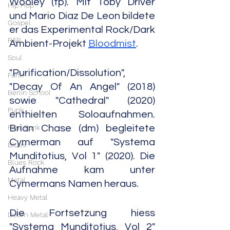
Wooley (tp). Mit Toby Driver 
Hip Hop
und Mario Diaz De Leon bildete 
Gospel
er das Experimental Rock/Dark 
R&B
Ambient-Projekt 
Bloodmist
.
Soul
"Purification/Dissolution", 
Funk
"Decay Of An Angel" (2018) 
Berlin School
sowie "Cathedral" (2020) 
Punk
enthielten Soloaufnahmen. 
Post Punk
Brian Chase (dm) begleitete 
Cymerman auf "Systema 
Blues
Munditotius, Vol 1" (2020). Die 
Blues Rock
Aufnahme kam unter 
Metal
Cymermans Namen heraus.
Heavy Metal
Die Fortsetzung hiess 
Doom Metal
"Systema Munditotius, Vol 2" 