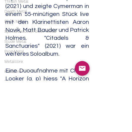
Thrash Metal
(2021) und zeigte Cymerman in 
Death Metal
einem 55-minütigen Stück live 
Black Metal
mit den Klarinettisten Aaron 
Novik, Matt Bauder und Patrick 
Speed/Groove/Power-Metal
Holmes. "Citadels & 
Slude Metal
Sanctuaries" (2021) war ein 
Prog Metal
weiteres Soloalbum.
Metalcore
Eine Duoaufnahme mit Charlie 
Hardcore
Looker (g, p) hiess "A Horizon 
Techno
Made Of Canvas" (Astral 
Electro
Spirits, 2021), eine andere mit 
IDM
John McCowen (div cl) "Bitter 
Desert" (Dinzu Artefacts, 2022). 
Trance
"Body Of Light" (2024) zeigt 
House
Cymerman mit Chris Hoffman 
Downtempo