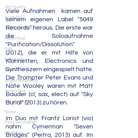
Alt.Country
Viele Aufnahmen  kamen auf 
Rockabilly
seinem eigenen Label "5049 
Records" heraus. Die erste war 
Old Time Music
die Soloaufnahme 
Rock'n'Roll
"Purification/Dissolution" 
Folk
(2012), die er mit Hilfe von 
Folk Rock
Klarinetten, Electronics und 
Synthesizern eingespielt hatte. 
Neofolk
Die Trompter Peter Evans und 
Singer/Songwriter
Nate Wooley waren mit Matt 
Americana
Bauder (cl, sax, elect) auf "Sky 
Experimental
Burial" (2013) zu hören. 
Noise
Im Duo mit Frantz Loriot (vio) 
Field Recordings
nahm Cymerman "Seven 
Electronic
Bridges" (Peitra, 2013) auf. Im 