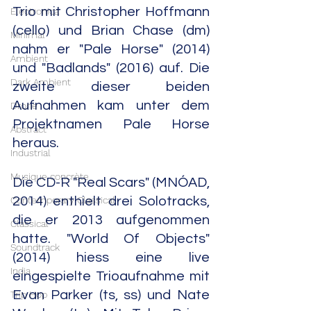
Trio mit Christopher Hoffmann 
Electronica
(cello) und Brian Chase (dm) 
Minimal
nahm er "Pale Horse" (2014) 
Ambient
und "Badlands" (2016) auf. Die 
Dark Ambient
zweite dieser beiden 
Aufnahmen kam unter dem 
Drone
Projektnamen Pale Horse 
Abstract
heraus.
Industrial
Musique concrète
Die CD-R "Real Scars" (MNÓAD, 
Contemporary Classical
2014) enthielt drei Solotracks, 
die er 2013 aufgenommen 
Classical
hatte. "World Of Objects" 
Soundtrack
(2014) hiess eine live 
India
eingespielte Trioaufnahme mit 
Evan Parker (ts, ss) und Nate 
Trip Hop