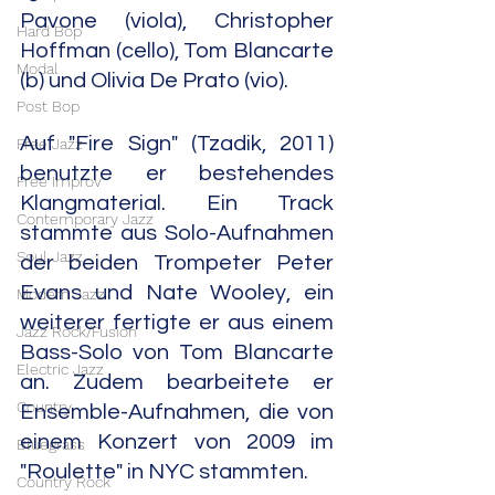
Pavone (viola), Christopher 
Hard Bop
Hoffman (cello), Tom Blancarte 
Modal
(b) und Olivia De Prato (vio).
Post Bop
Auf "Fire Sign" (Tzadik, 2011) 
Free Jazz
benutzte er bestehendes 
Free Improv
Klangmaterial. Ein Track 
Contemporary Jazz
stammte aus Solo-Aufnahmen 
Soul Jazz
der beiden Trompeter Peter 
Evans und Nate Wooley, ein 
Modern Jazz
weiterer fertigte er aus einem 
Jazz Rock/Fusion
Bass-Solo von Tom Blancarte 
Electric Jazz
an. Zudem bearbeitete er 
Country
Ensemble-Aufnahmen, die von 
einem Konzert von 2009 im 
Bluegrass
"Roulette" in NYC stammten.
Country Rock