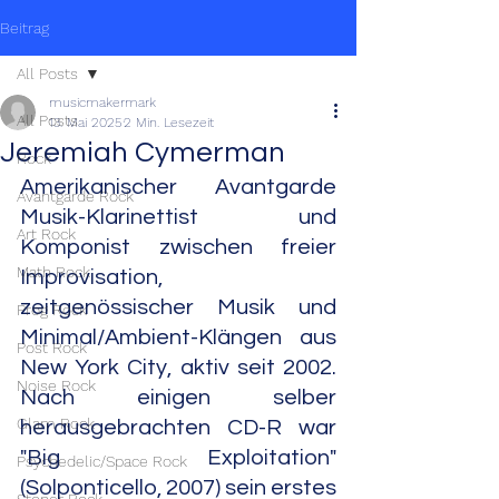
Beitrag
All Posts
musicmakermark
All Posts
13. Mai 2025
2 Min. Lesezeit
Jeremiah Cymerman
Rock
Amerikanischer Avantgarde 
Avantgarde Rock
Musik-Klarinettist und 
Art Rock
Komponist zwischen freier 
Math Rock
Improvisation, 
zeitgenössischer Musik und 
Prog Rock
Minimal/Ambient-Klängen aus 
Post Rock
New York City, aktiv seit 2002. 
Noise Rock
Nach einigen selber 
Glam Rock
herausgebrachten CD-R war 
"Big Exploitation" 
Psychedelic/Space Rock
(Solponticello, 2007) sein erstes 