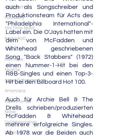
auch als Songschreiber und 
Alt.Country
Produktionsteam für Acts des 
Rockabilly
"Philadelphia International"-
Old Time Music
Label ein. Die O'Jays hatten mit 
Rock'n'Roll
dem von McFadden und 
Whitehead geschriebenen 
Folk
Song "Back Stabbers" (1972) 
Folk Rock
einen Nummer-1-Hit bei den 
Neofolk
R&B-Singles und einen Top-3-
Singer/Songwriter
Hit bei den Billboard Hot 100.
Americana
Auch für Archie Bell & The 
Experimental
Drells schrieben/produzierten 
Noise
McFadden & Whitehead 
Field Recordings
mehrere erfolgreiche Singles. 
Ab 1978 war die Beiden auch 
Electronic