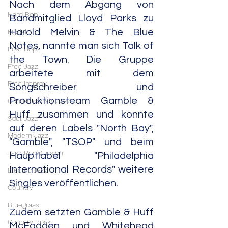
Nach dem Abgang von 
Hard Bop
Bandmitglied Lloyd Parks zu 
Harold Melvin & The Blue 
Modal
Notes, nannte man sich Talk of 
Post Bop
the Town. Die Gruppe 
Free Jazz
arbeitete mit dem 
Free Improv
Songschreiber und 
Produktionsteam Gamble & 
Contemporary Jazz
Huff zusammen und konnte 
Soul Jazz
auf deren Labels "North Bay", 
Modern Jazz
"Gamble", "TSOP" und beim 
Jazz Rock/Fusion
Hauptlabel "Philadelphia 
International Records" weitere 
Electric Jazz
Singles veröffentlichen.
Country
Bluegrass
Zudem setzten Gamble & Huff 
Country Rock
McFadden und Whitehead 