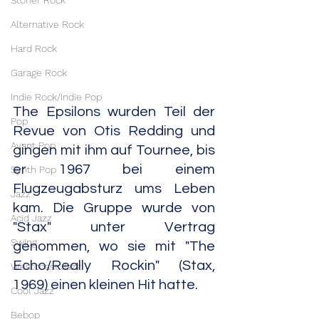
Stoner Rock
Alternative Rock
Hard Rock
Garage Rock
Indie Rock/Indie Pop
The Epsilons wurden Teil der 
Pop
Revue von Otis Redding und 
Avant Pop
gingen mit ihm auf Tournee, bis 
er 1967 bei einem 
Synth Pop
Flugzeugabsturz ums Leben 
Jazz
kam. Die Gruppe wurde von 
Acid Jazz
"Stax" unter Vertrag 
Swing
genommen, wo sie mit "The 
Echo/Really Rockin" (Stax, 
Westcoast Jazz
1969) einen kleinen Hit hatte.
Cool Jazz
Bebop