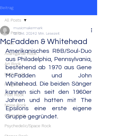
Beitrag
All Posts
musicmakermark
All Posts
12. Okt. 2024
2 Min. Lesezeit
McFadden & Whitehead
Rock
Amerikanisches R&B/Soul-Duo 
Avantgarde Rock
aus Philadelphia, Pennsylvania, 
Art Rock
bestehend ab 1970 aus Gene 
Math Rock
McFadden und John 
Whitehead. Die beiden Sänger 
Prog Rock
kannen sich seit den 1960er 
Post Rock
Jahren und hatten mit The 
Noise Rock
Epsilons eine erste eigene 
Glam Rock
Gruppe gegründet.
Psychedelic/Space Rock