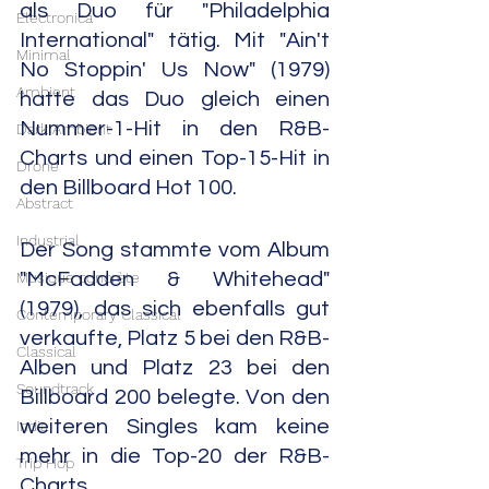
als Duo für "Philadelphia 
Electronica
International" tätig. Mit "Ain't 
Minimal
No Stoppin' Us Now" (1979) 
Ambient
hatte das Duo gleich einen 
Nummer-1-Hit in den R&B-
Dark Ambient
Charts und einen Top-15-Hit in 
Drone
den Billboard Hot 100.
Abstract
Industrial
Der Song stammte vom Album 
"McFadden & Whitehead" 
Musique concrète
(1979), das sich ebenfalls gut 
Contemporary Classical
verkaufte, Platz 5 bei den R&B-
Classical
Alben und Platz 23 bei den 
Soundtrack
Billboard 200 belegte. Von den 
weiteren Singles kam keine 
India
mehr in die Top-20 der R&B-
Trip Hop
Charts.