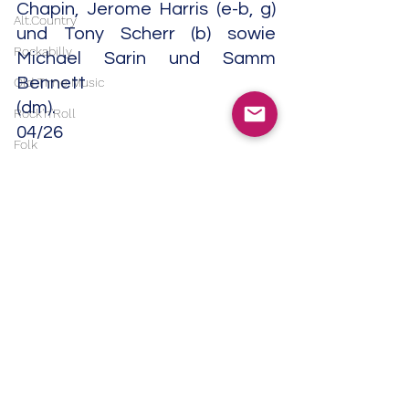
Chapin, Jerome Harris (e-b, g) 
Alt.Country
und Tony Scherr (b) sowie 
Rockabilly
Michael Sarin und Samm 
Bennett 
Old Time Music
(dm).                                                                                                                                       
Rock'n'Roll
04/26
Folk
Folk Rock
Jazz
Contemporary Jazz
Neofolk
Singer/Songwriter
Americana
Experimental
Noise
Alle ansehen
Aktuelle Beiträge
Field Recordings
Electronic