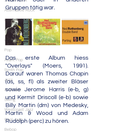
Stoner Rock
Gruppen tätig war.
Alternative Rock
Hard Rock
Garage Rock
Indie Rock/Indie Pop
Pop
Das erste Album hiess 
Avant Pop
"Overlays" (Moers, 1991). 
Synth Pop
Darauf waren Thomas Chapin 
Jazz
(as, ss, fl) als zweiter Bläser 
sowie Jerome Harris (e-b, g) 
Acid Jazz
und Kermit Driscoll (e-b) sowie 
Swing
Billy Martin (dm) von Medesky, 
Westcoast Jazz
Martin & Wood und Adam 
Cool Jazz
Rudolph (perc) zu hören.
Bebop