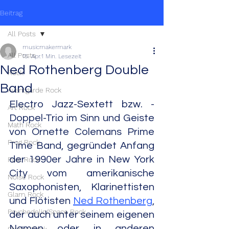
Beitrag
All Posts
musicmakermark
All Posts
15. Apr.
1 Min. Lesezeit
Ned Rothenberg Double
Rock
Band
Avantgarde Rock
Electro Jazz-Sextett bzw. -
Art Rock
Doppel-Trio im Sinn und Geiste 
Math Rock
von Ornette Colemans Prime 
Prog Rock
Time Band, gegründet Anfang 
der 1990er Jahre in New York 
Post Rock
City vom amerikanische 
Noise Rock
Saxophonisten, Klarinettisten 
Glam Rock
und Flötisten 
Ned Rothenberg
, 
Psychedelic/Space Rock
der auch unter seinem eigenen 
Namen oder in anderen 