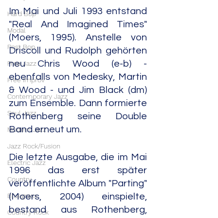
Im Mai und Juli 1993 entstand 
Hard Bop
"Real And Imagined Times" 
Modal
(Moers, 1995). Anstelle von 
Post Bop
Driscoll und Rudolph gehörten 
neu Chris Wood (e-b) - 
Free Jazz
ebenfalls von Medesky, Martin 
Free Improv
& Wood - und Jim Black (dm) 
Contemporary Jazz
zum Ensemble. Dann formierte 
Soul Jazz
Rothenberg seine Double 
Band erneut um.
Modern Jazz
Jazz Rock/Fusion
Die letzte Ausgabe, die im Mai 
Electric Jazz
1996 das erst später 
Country
veröffentlichte Album "Parting" 
Bluegrass
(Moers, 2004) einspielte, 
bestand aus Rothenberg, 
Country Rock