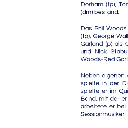
Dorham (tp), To
(dm) bestand.
Das Phil Woods 
(tp), George Wall
Garland (p) als 
und Nick Stabul
Woods-Red Garla
Neben eigenen A
spielte in der D
spielte er im Q
Band, mit der er
arbeitete er be
Sessionmusiker.