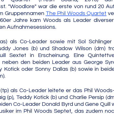
. "Woodlore" war die erste von rund 20 Auf
em Gruppennamen 
The Phil Woods Quartet
 ve
60er Jahre kam Woods als Leader diverser
en Aufnahmesessions.
(as) als Co-Leader sowie mit Sol Schlinger 
ddy Jones (b) und Shadow Wilson (dm) trat 
l Sextet in Erscheinung. Eine Quintettver
 neben den beiden Leader aus George Syr
y Kotick oder Sonny Dallas (b) sowie in beide
m).
(tp) als Co-Leader leitete er das Phil Woods
ig (p), Teddy Kotick (b) und Charlie Persip (dm
beiden Co-Leader Donald Byrd und Gene Quill
siker im Phil Woods Septet, das zudem noc