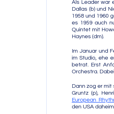
Als Leader war e
Dallas (b) und N
1958 und 1960 g
es 1959 auch nu
Quintet mit Howa
Haynes (dm).
Im Januar und F
im Studio, ehe 
betrat. Erst An
Orchestra. Dabei
Dann zog er mit 
Gruntz (p), Henr
European Rhyt
den USA daheim, 