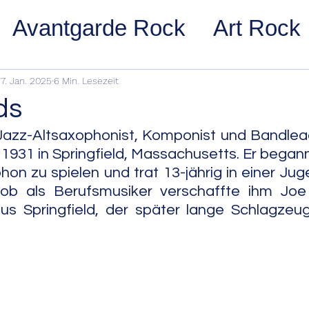
Avantgarde Rock
Art Rock
ost Rock
Noise Rock
Glam
7. Jan. 2025
6 Min. Lesezeit
ds
pace Rock
Stoner Rock
Alt
Jazz-Altsaxophonist, Komponist und Bandlead
931 in Springfield, Massachusetts. Er begann 
on zu spielen und trat 13-jährig in einer Jug
arage Rock
Indie Rock/Indie
ob als Berufsmusiker verschaffte ihm Joe M
us Springfield, der später lange Schlagzeug
nth Pop
Jazz
Acid Jazz
z
Cool Jazz
Bebop
Hard