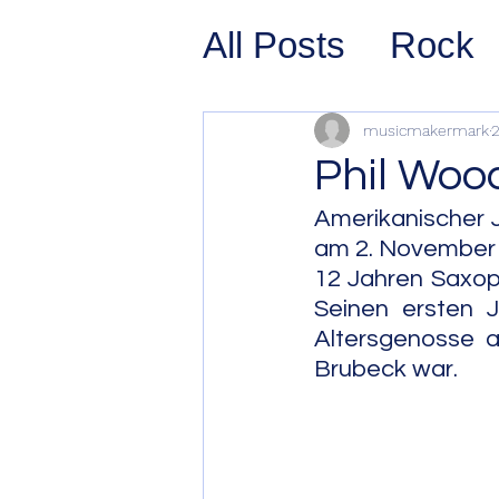
All Posts
Rock
Prog Rock
P
musicmakermark
2
Phil Woo
Psychedelic/S
Amerikanischer 
am 2. November 1
12 Jahren Saxoph
Hard Rock
G
Seinen ersten J
Altersgenosse a
Brubeck war.
Avant Pop
Sy
Westcoast Jaz