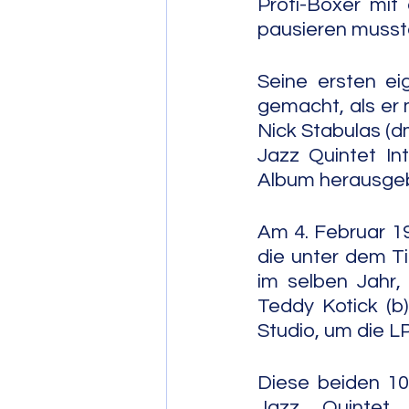
Profi-Boxer mit
pausieren musst
Seine ersten e
gemacht, als er m
Nick Stabulas (dm
Jazz Quintet In
Album herausge
Am 4. Februar 19
die unter dem Ti
im selben Jahr,
Teddy Kotick (b
Studio, um die L
Diese beiden 10
Jazz Quintet