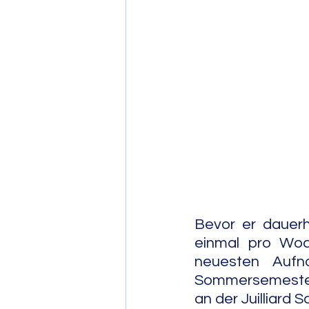
Post Bop
Fre
Soul Jazz
Bevor er dauerh
einmal pro Woch
neuesten Aufn
Sommersemester 
an der Juilliard 