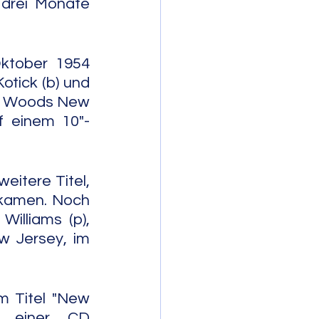
drei Monate 
ktober 1954 
otick (b) und 
hil Woods New 
f einem 10"-
itere Titel, 
 kamen. Noch 
lliams (p), 
 Jersey, im 
 Titel "New 
 einer CD 