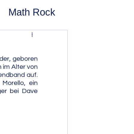
Math Rock
 Rock
ernative Rock
er, geboren 
im Alter von 
endband auf. 
 Pop
Pop
orello, ein 
er bei Dave 
Swing
 Bop
Modal