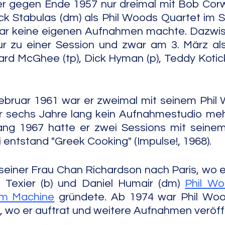
r gegen Ende 1957 nur dreimal mit Bob Corwi
ick Stabulas (dm) als Phil Woods Quartet im St
ar keine eigenen Aufnahmen machte. Dazwisc
r zu einer Session und zwar am 3. März als
rd McGhee (tp), Dick Hyman (p), Teddy Kotick
ebruar 1961 war er zweimal mit seinem Phil 
er sechs Jahre lang kein Aufnahmestudio meh
fang 1967 hatte er zwei Sessions mit seinem
 entstand "Greek Cooking" (Impulse!, 1968).
seiner Frau Chan Richardson nach Paris, wo e
i Texier (b) und Daniel Humair (dm) 
Phil Wo
hm Machine
 gründete. Ab 1974 war Phil Wood
wo er auftrat und weitere Aufnahmen veröffe