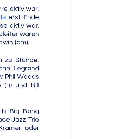
e aktiv war, 
ts
 erst Ende 
e aktiv war. 
leiter waren 
odwin (dm).
 zu Stande, 
chel Legrand 
 Phil Woods 
(b) und Bill 
h Big Bang 
e Jazz Trio 
 Kramer oder 