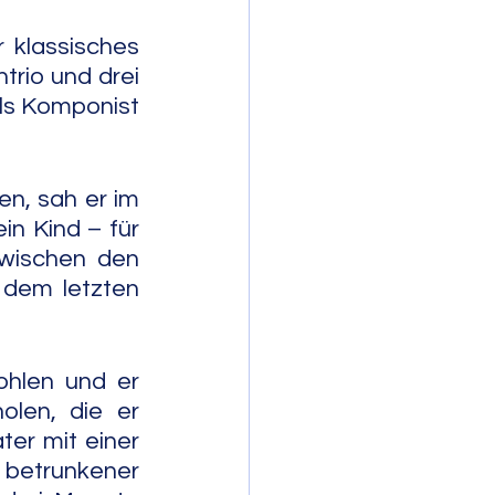
 klassisches 
trio und drei 
ls Komponist 
n, sah er im 
n Kind – für 
wischen den 
dem letzten 
hlen und er 
len, die er 
er mit einer 
 betrunkener 