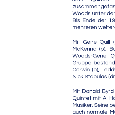
zusammengefasst
Woods unter d
Bis Ende der 19
mehreren weiter
Mit Gene Quill 
McKenna (p), Bu
Woods-Gene Quil
Gruppe bestand
Corwin (p), Tedd
Nick Stabulas (d
Mit Donald Byrd 
Quintet mit Al Ha
Musiker. Seine 
auch normale Mu