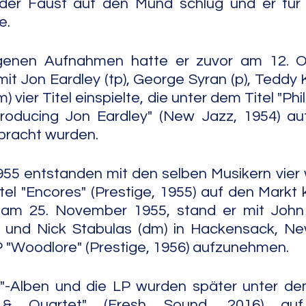
 der Faust auf den Mund schlug und er für 
e.
igenen Aufnahmen hatte er zuvor am 12. O
it Jon Eardley (tp), George Syran (p), Teddy K
) vier Titel einspielte, die unter dem Titel "P
troducing Jon Eardley" (New Jazz, 1954) au
bracht wurden.
55 entstanden mit den selben Musikern vier we
tel "Encores" (Prestige, 1955) auf den Markt
 am 25. November 1955, stand er mit John Wi
) und Nick Stabulas (dm) in Hackensack, New
P "Woodlore" (Prestige, 1956) aufzunehmen.
"-Alben und die LP wurden später unter dem
 & Quartet" (Fresh Sound, 2016) auf