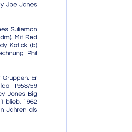
ly Joe Jones 
es Sulieman 
(dm). Mit Red 
y Kotick (b) 
chnung Phil 
Gruppen. Er 
lda. 1958/59 
cy Jones Big 
 blieb. 1962 
 Jahren als 