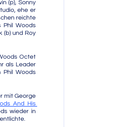
n (p), Sonny 
udio, ehe er 
hen reichte 
 Phil Woods 
 (b) und Roy 
Woods Octet 
r als Leader 
 Phil Woods 
r mit George 
ods And His 
s wieder in 
ntlichte.