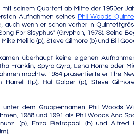
it seinem Quartett ab Mitte der 1950er Jahr
ersten Aufnahmen seines 
Phil Woods Quinte
, auch wenn er schon vorher in Quintettgröss
"Song For Sisyphus" (Gryphon, 1978). Seine Beg
 Mike Melillo (p), Steve Gilmore (b) und Bill Go
kamen überhaupt keine eigenen Aufnahmen
tha Franklin, Spyro Gyra, Lena Horne oder Mi
nahmen machte. 1984 präsentierte er The New
Harrell (tp), Hal Galper (p), Steve Gilmore 
 unter dem Gruppennamen Phil Woods Wit
hmen, 1988 und 1991 als Phil Woods And Spac
anunzi (p), Enzo Pietropaoli (b) und Alfred
m).