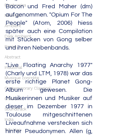
Electronica
Bacon und Fred Maher (dm) 
aufgenommen. "Opium For The 
Minimal
People" (Atom, 2006) hiess 
Ambient
später auch eine Compilation 
Dark Ambient
mit Stücken von Gong selber 
Drone
und ihren Nebenbands.
Abstract
"Live Floating Anarchy 1977" 
Industrial
(Charly und LTM, 1978) war das 
Musique concrète
erste richtige Planet Gong-
Contemporary Classical
Album gewesen. Die 
Musikerinnen und Musiker auf 
Classical
dieser im Dezember 1977 in 
Soundtrack
Toulouse mitgeschnittenen 
India
Liveaufnahme verstecken sich 
Trip Hop
hinter Pseudonymen. Allen (g, 