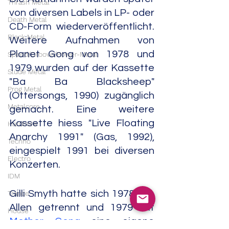
Thrash Metal
von diversen Labels in LP- oder 
Death Metal
CD-Form wiederveröffentlicht. 
Black Metal
Weitere Aufnahmen von 
Planet Gong von 1978 und 
Speed/Groove/Power-Metal
1979 wurden auf der Kassette 
Slude Metal
"Ba Ba Blacksheep" 
Prog Metal
(Ottersongs, 1990) zugänglich 
Metalcore
gemacht. Eine weitere 
Kassette hiess "Live Floating 
Hardcore
Anarchy 1991" (Gas, 1992), 
Techno
eingespielt 1991 bei diversen 
Electro
Konzerten.
IDM
Gilli Smyth hatte sich 1978 von 
Trance
Allen getrennt und 1979 mit 
House
Mother Gong
 eine eigene 
Downtempo