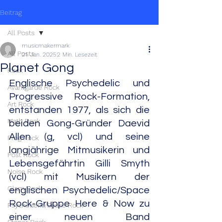
Beitrag
All Posts
musicmakermark
All Posts
21. Jan. 2025
2 Min. Lesezeit
Planet Gong
Rock
Englische Psychedelic und 
Avantgarde Rock
Progressive Rock-Formation, 
Art Rock
entstanden 1977, als sich die 
Math Rock
beiden Gong-Gründer Daevid 
Allen (g, vcl) und seine 
Prog Rock
langjährige Mitmusikerin und 
Post Rock
Lebensgefährtin Gilli Smyth 
Noise Rock
(vcl) mit Musikern der 
Glam Rock
englischen Psychedelic/Space 
Rock-Gruppe Here & Now zu 
Psychedelic/Space Rock
einer neuen Band 