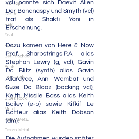
vcl) nannte sich Daevit Alien 
Hip Hop
Der Bananaspy und Smyth (vcl) 
Gospel
trat als Shakti Yoni in 
R&B
Erscheinung.
Soul
Dazu kamen von Here & Now 
Funk
Prof. Sharpstrings.P.A. alias 
Berlin School
Stephan Lewry (g, vcl), Gavin 
Punk
Da Blitz (synth) alias Gavin 
Post Punk
Allardyce, Anni Wombat und 
Suze Da Blooz (backing vcl), 
Blues
Keith Missile Bass alias Keith 
Blues Rock
Bailey (e-b) sowie Kifkif Le 
Metal
Batteur alias Keith Dobson 
Heavy Metal
(dm).
Doom Metal
Die Aufnahmen wurden später 