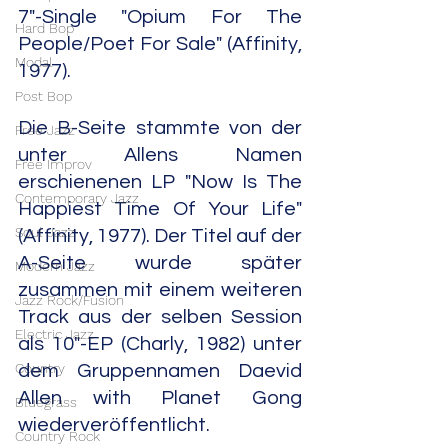
7"-Single "Opium For The 
Hard Bop
People/Poet For Sale" (Affinity, 
Modal
1977).
Post Bop
Die B-Seite stammte von der 
Free Jazz
unter Allens Namen 
Free Improv
erschienenen LP "Now Is The 
Contemporary Jazz
Happiest Time Of Your Life" 
Soul Jazz
(Affinity, 1977). Der Titel auf der 
A-Seite wurde später 
Modern Jazz
zusammen mit einem weiteren 
Jazz Rock/Fusion
Track aus der selben Session 
Electric Jazz
als 10"-EP (Charly, 1982) unter 
Country
dem Gruppennamen Daevid 
Allen with Planet Gong 
Bluegrass
wiederveröffentlicht.
Country Rock