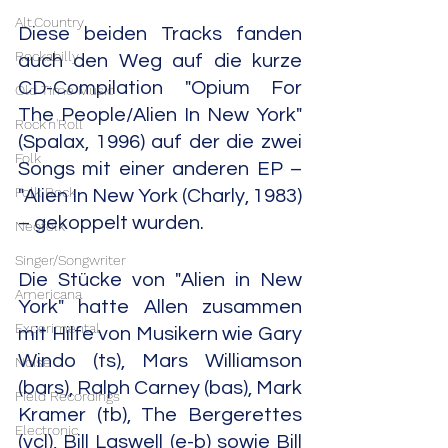
Alt.Country
Diese beiden Tracks fanden 
Rockabilly
auch den Weg auf die kurze 
CD-Compilation "Opium For 
Old Time Music
The People/Alien In New York" 
Rock'n'Roll
(Spalax, 1996) auf der die zwei 
Folk
Songs mit einer anderen EP – 
Folk Rock
"Alien In New York (Charly, 1983) 
– gekoppelt wurden.
Neofolk
Singer/Songwriter
Die Stücke von "Alien in New 
Americana
York" hatte Allen zusammen 
Experimental
mit Hilfe von Musikern wie Gary 
Windo (ts), Mars Williamson 
Noise
(bars), Ralph Carney (bas), Mark 
Field Recordings
Kramer (tb), The Bergerettes 
Electronic
(vcl), Bill Laswell (e-b) sowie Bill 