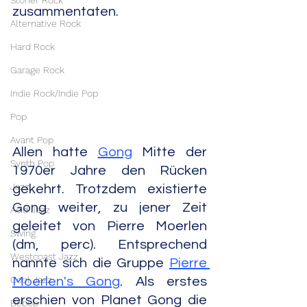
Stoner Rock
zusammentaten.
Alternative Rock
Hard Rock
Garage Rock
Indie Rock/Indie Pop
Pop
Avant Pop
Allen hatte 
Gong
 Mitte der 
Synth Pop
1970er Jahre den Rücken 
Jazz
gekehrt. Trotzdem existierte 
Gong weiter, zu jener Zeit 
Acid Jazz
geleitet von Pierre Moerlen 
Swing
(dm, perc). Entsprechend 
Westcoast Jazz
nannte sich die Gruppe 
Pierre 
Cool Jazz
Moerlen's Gong
. Als erstes 
erschien von Planet Gong die 
Bebop