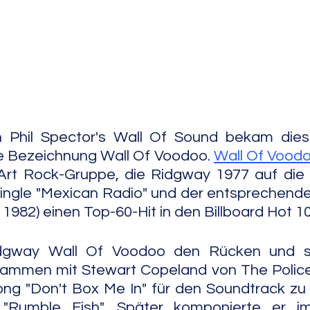
e Jazz
Free Improv
Conte
 Phil Spector's Wall Of Sound bekam dies
e Bezeichnung Wall Of Voodoo. 
Wall Of Vood
Art Rock-Gruppe, die Ridgway 1977 auf die B
Single "Mexican Radio" und der entsprechenden
, 1982) einen Top-60-Hit in den Billboard Hot 1
dgway Wall Of Voodoo den Rücken und sta
usammen mit Stewart Copeland von The Police
ong "Don't Box Me In" für den Soundtrack zu 
 "Rumble Fish". Später komponierte er i