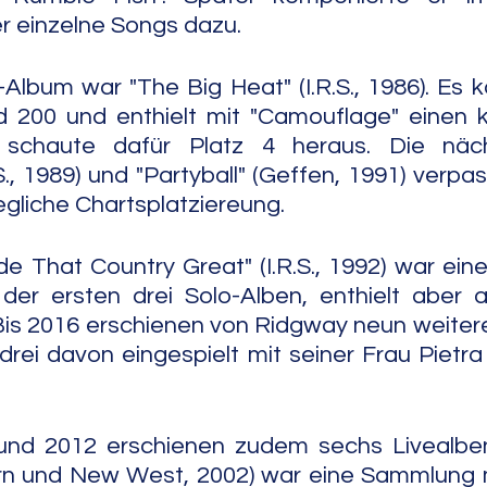
r einzelne Songs dazu.
-Album war "The Big Heat" (I.R.S., 1986). Es k
d 200 und enthielt mit "Camouflage" einen kle
n schaute dafür Platz 4 heraus. Die näc
S., 1989) und "Partyball" (Geffen, 1991) verpas
gliche Chartsplatziereung.
 That Country Great" (I.R.S., 1992) war eine
er ersten drei Solo-Alben, enthielt aber a
is 2016 erschienen von Ridgway neun weitere
ei davon eingespielt mit seiner Frau Pietra
nd 2012 erschienen zudem sechs Livealben. 
ern und New West, 2002) war eine Sammlung m