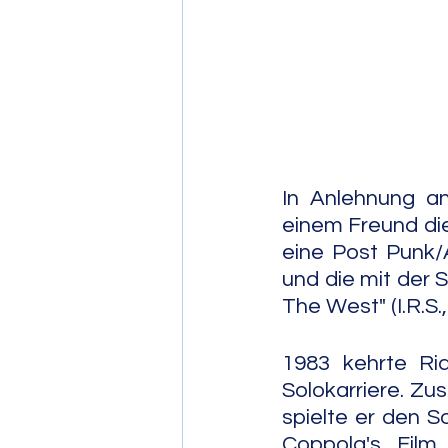
Post Bop
Fre
Soul Jazz
In Anlehnung an
einem Freund di
eine Post Punk/
und die mit der 
The West" (I.R.S.
1983 kehrte Ri
Solokarriere. Z
spielte er den S
Coppola's Film