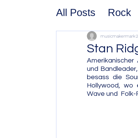
All Posts
Rock
Prog Rock
P
musicmakermark
2
Stan Ri
Psychedelic/S
Amerikanischer A
und Bandleader, 
besass die Sou
Hard Rock
G
Hollywood, wo 
Wave und  Folk-
Avant Pop
Sy
Westcoast Jaz