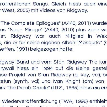
röffentlichen Songs. Gleich hiess auch eine
West, 2005) mit Videos von Ridgway. 
"The Complete Epilogues" (A440, 2011) wurden
s "Neon Mirage" (A440, 2010) plus zehn wei
st. Ridgway war auch Mitglied in Wex
, die er für seine eigenen Alben "Mosquito" (G
Geffen, 1991) beigezogen hatte. 
dgway Band und vom Stan Ridgway Trio kam
rywall hiess ein 1994 auf die Beine gestell
se-Projekt von Stan Ridgway (g, key, vcl), b
stun (synth, vcl) und Ivan Knight (dm) von 
k The Dumb Oracle" (I.R.S., 1995) hiess ein e
e Wiederveröffentlichung (TWA, 1996) enthielt 