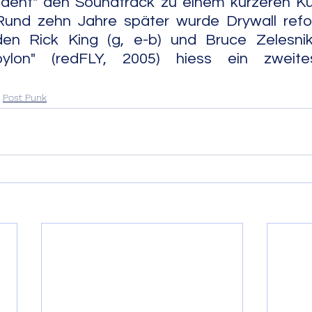
cident" den Soundtrack zu einem kürzeren Ku
Rund zehn Jahre später wurde Drywall refor
en Rick King (g, e-b) und Bruce Zelesnik 
" (redFLY, 2005) hiess ein zweites Album.     
Post Punk