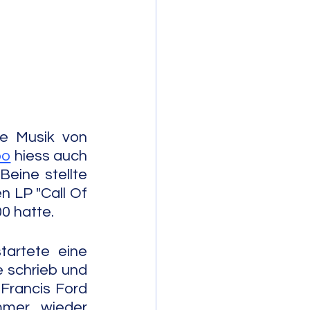
mporary Jazz
e Musik von 
oo
 hiess auch 
eine stellte 
 LP "Call Of 
00 hatte.
rtete eine 
 schrieb und 
Francis Ford 
mmer wieder 