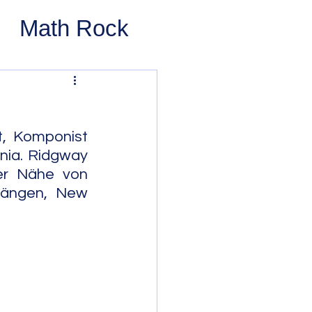
Math Rock
 Rock
ernative Rock
t, Komponist 
nia. Ridgway 
er Nähe von 
 Pop
Pop
längen, New 
Swing
 Bop
Modal