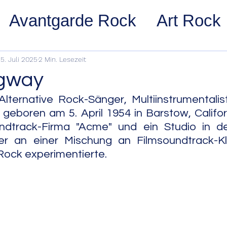
Avantgarde Rock
Art Rock
ost Rock
Noise Rock
Glam
5. Juli 2025
2 Min. Lesezeit
dgway
pace Rock
Stoner Rock
Alt
lternative Rock-Sänger, Multiinstrumentalis
geboren am 5. April 1954 in Barstow, Califor
ndtrack-Firma "Acme" und ein Studio in d
arage Rock
Indie Rock/Indie
er an einer Mischung an Filmsoundtrack-K
Rock experimentierte.
nth Pop
Jazz
Acid Jazz
z
Cool Jazz
Bebop
Hard