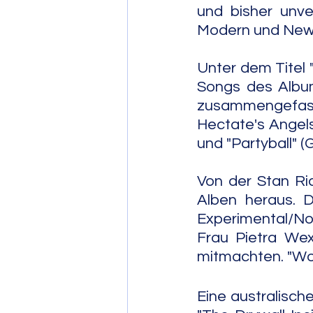
und bisher unve
Modern und New 
Unter dem Titel 
Songs des Album
zusammengefas
Hectate's Angels
und "Partyball" (
Von der Stan Ri
Alben heraus. D
Experimental/Noi
Frau Pietra Wex
mitmachten. "Wor
Eine australisch