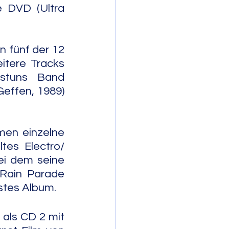
 DVD (Ultra 
 fünf der 12 
tere Tracks 
stuns Band 
effen, 1989) 
en einzelne 
tes Electro/ 
ei dem seine 
Rain Parade 
rstes Album.
als CD 2 mit 