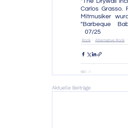
"The Drywall In
Carlos Grasso. 
Mitmusiker wurd
"Barbeque Babylon
   07/25
Rock
Alternative Rock
Aktuelle Beiträge