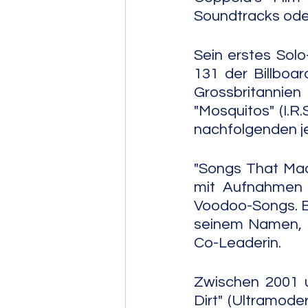
Soundtracks ode
Sein erstes Solo
131 der Billboar
Grossbritannie
"Mosquitos" (I.R.
nachfolgenden je
"Songs That Made
mit Aufnahmen d
Voodoo-Songs. B
seinem Namen, dr
Co-Leaderin.
Zwischen 2001 u
Dirt" (Ultramod