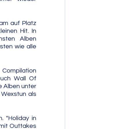
am auf Platz 
inen Hit. In 
hsten Alben 
sten wie alle 
 Compilation 
uch Wall Of 
 Alben unter 
 Wexstun als 
"Holiday in 
it Outtakes 