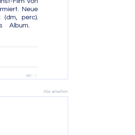
nst-Film von 
miert. Neue 
(dm, perc). 
              
Alle ansehen