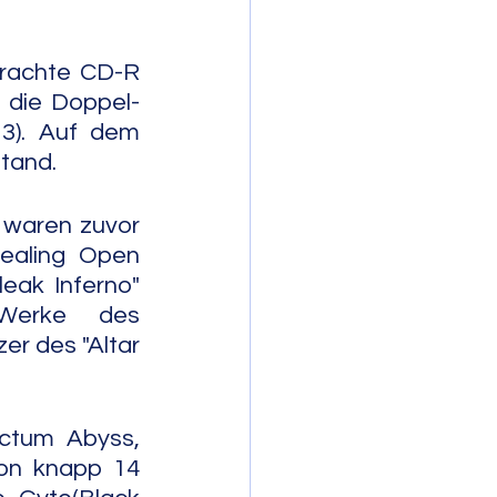
rachte CD-R 
d die Doppel-
3). Auf dem 
stand.
waren zuvor 
ealing Open 
eak Inferno" 
Werke des 
r des "Altar 
ctum Abyss, 
on knapp 14 