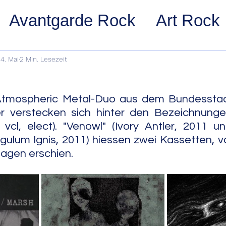
Avantgarde Rock
Art Rock
ost Rock
Noise Rock
Glam
4. Mai
2 Min. Lesezeit
pace Rock
Stoner Rock
Alt
tmospheric Metal-Duo aus dem Bundesstaat Il
r verstecken sich hinter den Bezeichnungen 
, vcl, elect). "Venowl" (Ivory Antler, 2011 u
arage Rock
Indie Rock/Indie
angulum Ignis, 2011) hiessen zwei Kassetten, v
lagen erschien.
nth Pop
Jazz
Acid Jazz
z
Cool Jazz
Bebop
Hard