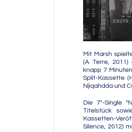
Post Bop
Fre
Soul Jazz
Mit Marsh spiel
(A Terre, 2011) 
knapp 7 Minuten 
Split-Kassette (
Njiqahdda und Ca
Die 7"-Single "
Titelstück sow
Kassetten-Verö
Silence, 2012) m