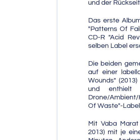
und der Rückseit
Das erste Album
"Patterns Of Fa
CD-R "Acid Rev
selben Label ers
Die beiden geme
auf einer label
Wounds" (2013) t
und enthiel
Drone/Ambient/Ha
Of Waste"-Label
Mit Vaba Marat 
2013) mit je ei