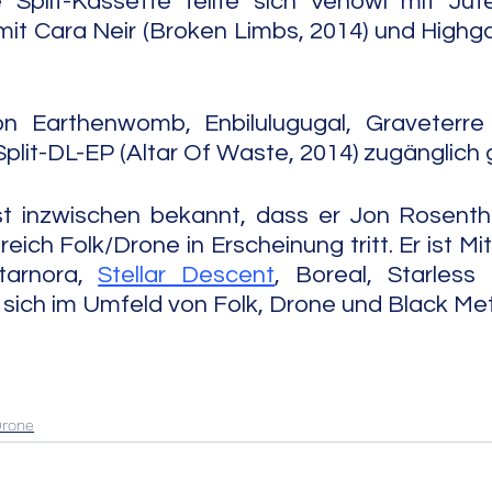
 Split-Kassette teilte sich Venowl mit Jute
mit Cara Neir (Broken Limbs, 2014) und Highgat
n Earthenwomb, Enbilulugugal, Graveterre
Split-DL-EP (Altar Of Waste, 2014) zugänglich
ist inzwischen bekannt, dass er Jon Rosenthal
ich Folk/Drone in Erscheinung tritt. Er ist Mi
tarnora, 
Stellar Descent
, Boreal, Starless
die sich im Umfeld von Folk, Drone und Black M
rone