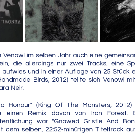
e Jazz
Free Improv
Conte
te Venowl im selben Jahr auch eine gemeinsa
ein, die allerdings nur zwei Tracks, eine Sp
aufwies und in einer Auflage von 25 Stück er
Handmade Birds, 2012) teilte sich Venowl mi
ra Neir.
No Honour" (King Of The Monsters, 2012) e
ie einen Remix davon von Iron Forest. E
ffentlichung war "Gnawed Gristle And Bon
it dem selben, 22:52-minütigen Titeltrack auf