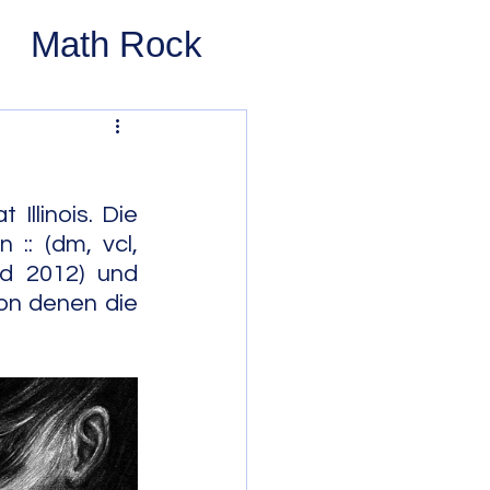
Math Rock
 Rock
ernative Rock
linois. Die 
:: (dm, vcl, 
nd 2012) und 
 Pop
Pop
on denen die 
Swing
 Bop
Modal