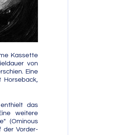
mporary Jazz
me Kassette 
ieldauer von 
schien. Eine 
t Horseback, 
nthielt das 
ine weitere 
e" (Ominous 
 der Vorder- 