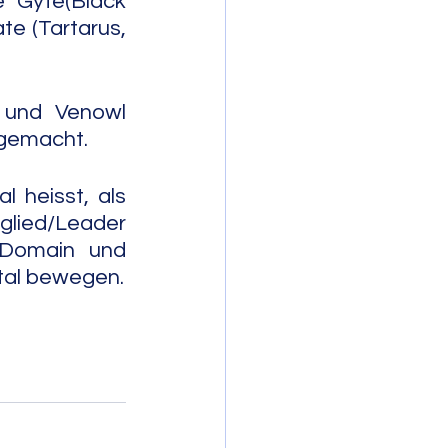
 Gyte(Black 
e (Tartarus, 
 und Venowl 
 gemacht.
 heisst, als 
tglied/Leader 
 Domain und 
etal bewegen.