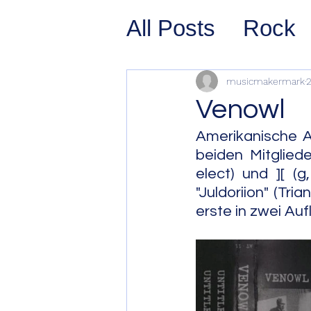
All Posts
Rock
Prog Rock
P
musicmakermark
2
Venowl
Psychedelic/S
Amerikanische A
beiden Mitgliede
elect) und ][ (g
Hard Rock
G
"Juldoriion" (Tri
erste in zwei Auf
Avant Pop
Sy
Westcoast Jaz