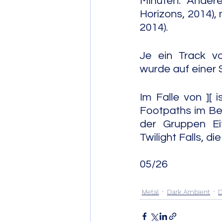
Minuten. Andere
Horizons, 2014), 
2014).
Je ein Track vo
wurde auf einer 
Im Falle von ][ 
Footpaths im Bere
der Gruppen Ei
Twilight Falls, 
05/26
Metal
Dark Ambient
D