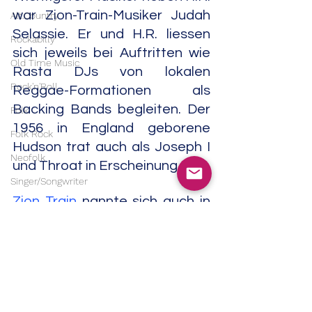
war Zion-Train-Musiker Judah 
Alt.Country
Selassie. Er und H.R. liessen 
Rockabilly
sich jeweils bei Auftritten wie 
Old Time Music
Rasta DJs von lokalen 
Rock'n'Roll
Reggae-Formationen als 
Backing Bands begleiten. Der 
Folk
1956 in England geborene 
Folk Rock
Hudson trat auch als Joseph I 
Neofolk
und Throat in Erscheinung. 
Singer/Songwriter
Zion Train
 nannte sich auch in 
Americana
Grossbritannien eine Band 
Experimental
zwischen Reggae und Dub.                                                                                                                               
Noise
11/24
Reggae
Field Recordings
Electronic