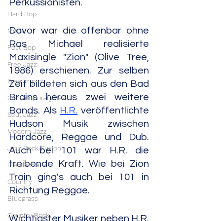
Perkussionisten.
Hard Bop
Davor war die offenbar ohne 
Modal
Ras Michael realisierte 
Post Bop
Maxisingle "Zion" (Olive Tree, 
Free Jazz
1986) erschienen. Zur selben 
Free Improv
Zeit bildeten sich aus den Bad 
Brains heraus zwei weitere 
Contemporary Jazz
Bands. Als 
H.R.
 veröffentlichte 
Soul Jazz
Hudson Musik zwischen 
Modern Jazz
Hardcore, Reggae und Dub. 
Jazz Rock/Fusion
Auch bei 101 war H.R. die 
treibende Kraft. Wie bei Zion 
Electric Jazz
Train ging's auch bei 101 in 
Country
Richtung Reggae.
Bluegrass
Country Rock
Wichtigster Musiker neben H.R. 