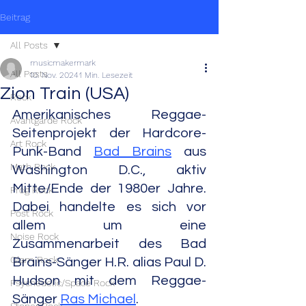
Beitrag
All Posts
musicmakermark
All Posts
10. Nov. 2024
1 Min. Lesezeit
Zion Train (USA)
Rock
Amerikanisches Reggae-
Avantgarde Rock
Seitenprojekt der Hardcore-
Art Rock
Punk-Band 
Bad Brains
 aus 
Math Rock
Washington D.C., aktiv 
Mitte/Ende der 1980er Jahre. 
Prog Rock
Dabei handelte es sich vor 
Post Rock
allem um eine 
Noise Rock
Zusammenarbeit des Bad 
Glam Rock
Brains-Sänger H.R. alias Paul D. 
Hudson mit dem Reggae-
Psychedelic/Space Rock
Sänger 
Ras Michael
.