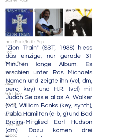
Stoner Rock
Alternative Rock
Hard Rock
Garage Rock
Indie Rock/Indie Pop
"Zion Train" (SST, 1988) hiess 
Pop
das einzige, nur gerade 31 
Avant Pop
Minuten lange Album. Es 
erschien unter Ras Michaels 
Synth Pop
Namen und zeigte ihn (vcl, dm, 
Jazz
perc, key) und H.R. (vcl) mit 
Acid Jazz
Judah Selassie alias Al Walker 
Swing
(vcl), William Banks (key, synth), 
Pablo Hamilton (e-b, g) und Bad 
Westcoast Jazz
Brains-Mitglied Earl Hudson 
Cool Jazz
(dm). Dazu kamen drei 
Bebop