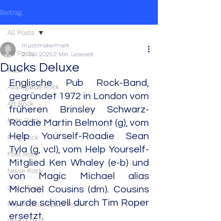
Beitrag
All Posts
musicmakermark
All Posts
2. Juli 2025
2 Min. Lesezeit
Ducks Deluxe
Rock
Englische Pub Rock-Band, 
Avantgarde Rock
gegründet 1972 in London vom 
Art Rock
früheren Brinsley Schwarz-
Math Rock
Roadie Martin Belmont (g), vom 
Help Yourself-Roadie Sean 
Prog Rock
Tyla (g, vcl), vom Help Yourself-
Post Rock
Mitglied Ken Whaley (e-b) und 
Noise Rock
von Magic Michael alias 
Glam Rock
Michael Cousins (dm). Cousins 
wurde schnell durch Tim Roper 
Psychedelic/Space Rock
ersetzt.