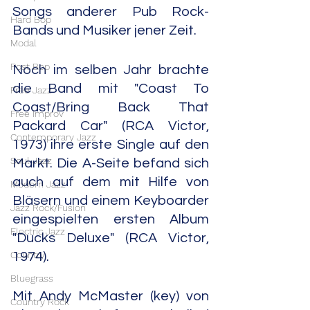
Songs anderer Pub Rock-
Hard Bop
Bands und Musiker jener Zeit.
Modal
Post Bop
Noch im selben Jahr brachte 
die Band mit "Coast To 
Free Jazz
Coast/Bring Back That 
Free Improv
Packard Car" (RCA Victor, 
Contemporary Jazz
1973) ihre erste Single auf den 
Soul Jazz
Markt. Die A-Seite befand sich 
auch auf dem mit Hilfe von 
Modern Jazz
Bläsern und einem Keyboarder 
Jazz Rock/Fusion
eingespielten ersten Album 
Electric Jazz
"Ducks Deluxe" (RCA Victor, 
Country
1974).
Bluegrass
Mit Andy McMaster (key) von 
Country Rock