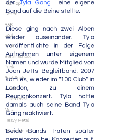
der 
Tyla Gang
  eine eigene 
Hip Hop
Band auf die Beine stellte.
Gospel
R&B
Diese ging nach zwei Alben 
Soul
wieder auseinander. Tyla 
veröffentlichte in der Folge 
Funk
Aufnahmen unter eigenem 
Berlin School
Namen und wurde Mitglied von 
Punk
Joan Jetts Begleitband. 2007 
Post Punk
kam es, wieder im "100 Club" in 
London, zu einem 
Blues
Reunionkonzert. Tyla hatte 
Blues Rock
damals auch seine Band Tyla 
Metal
Gang reaktiviert.
Heavy Metal
Beide Bands traten später 
Doom Metal
gemeinsam bei Konzerten auf. 