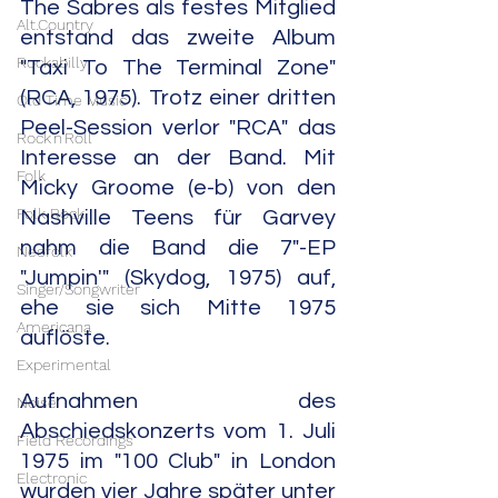
The Sabres als festes Mitglied 
Alt.Country
entstand das zweite Album 
Rockabilly
"Taxi To The Terminal Zone" 
(RCA, 1975). Trotz einer dritten 
Old Time Music
Peel-Session verlor "RCA" das 
Rock'n'Roll
Interesse an der Band. Mit 
Folk
Micky Groome (e-b) von den 
Folk Rock
Nashville Teens für Garvey 
nahm die Band die 7"-EP 
Neofolk
"Jumpin'" (Skydog, 1975) auf, 
Singer/Songwriter
ehe sie sich Mitte 1975 
Americana
auflöste.
Experimental
Aufnahmen des 
Noise
Abschiedskonzerts vom 1. Juli 
Field Recordings
1975 im "100 Club" in London 
Electronic
wurden vier Jahre später unter 