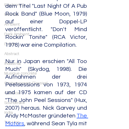
Electronica
dem Titel "Last Night Of A Pub 
Rock Band" (Blue Moon, 1979) 
Minimal
auf einer Doppel-LP 
Ambient
veröffentlicht. "Don't Mind 
Dark Ambient
Rockin' Tonite" (RCA Victor, 
Drone
1978) war eine Compilation.
Abstract
Nur in Japan erschien "All Too 
Industrial
Much" (Skydog, 1998). Die 
Musique concrète
Aufnahmen der drei 
Contemporary Classical
Peelsessions von 1973, 1974 
und 1975 kamen auf der CD 
Classical
"The John Peel Sessions" (Hux, 
Soundtrack
2007) heraus. Nick Garvey und 
India
Andy McMaster gründeten 
The 
Trip Hop
Motors
, während Sean Tyla mit 