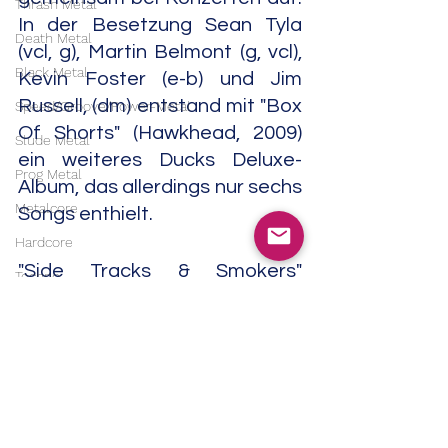
Thrash Metal
In der Besetzung Sean Tyla 
Death Metal
(vcl, g), Martin Belmont (g, vcl), 
Black Metal
Kevin Foster (e-b) und Jim 
Russell, (dm) entstand mit "Box 
Speed/Groove/Power-Metal
Of Shorts" (Hawkhead, 2009) 
Slude Metal
ein weiteres Ducks Deluxe-
Prog Metal
Album, das allerdings nur sechs 
Metalcore
Songs enthielt.
Hardcore
"Side Tracks & Smokers" 
Techno
(Jungle, 2010) war eine 
Electro
Sammlung von Livetracks von 
IDM
2009, Single-B-Seiten und 
Rough Mixes für Stücke des 
Trance
ersten Albums. Mehr von den 
House
2009 in Monaco 
Downtempo