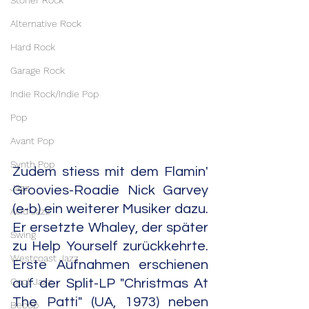
Stoner Rock
Alternative Rock
Hard Rock
Garage Rock
Indie Rock/Indie Pop
Pop
Avant Pop
Synth Pop
Zudem stiess mit dem Flamin' 
Jazz
Groovies-Roadie Nick Garvey 
(e-b) ein weiterer Musiker dazu. 
Acid Jazz
Er ersetzte Whaley, der später 
Swing
zu Help Yourself zurückkehrte. 
Westcoast Jazz
Erste Aufnahmen erschienen 
Cool Jazz
auf der Split-LP "Christmas At 
The Patti" (UA, 1973) neben 
Bebop