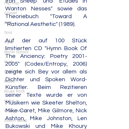
Iron Sheep" und "Etudes In 
Hip Hop
Wanton Nesses" sowie das 
Gospel
Theoriebuch "Toward A 
R&B
"Rational Aesthetic" (1989).
Soul
Auf der auf 100 Stück 
Funk
limitierten CD "Hymn Book Of 
Berlin School
The Anciency: Poetry 2001-
Punk
2005" (Codex/Entropy, 2006) 
zeigte sich Bey vor allem als 
Post Punk
Dichter und Spoken Word-
Blues
Künstler. Beim Rezitieren 
Blues Rock
seiner Texte wurde er von 
Metal
Musikern wie Skeeter Shelton, 
Mike Caret, Mike Gilmore, Nick 
Heavy Metal
Ashton, Mike Johnston, Len 
Doom Metal
Bukowski und Mike Khoury 