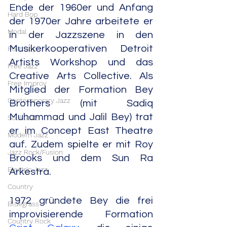
Ende der 1960er und Anfang 
Hard Bop
der 1970er Jahre arbeitete er 
Modal
in der Jazzszene in den 
Musikerkooperativen Detroit 
Post Bop
Artists Workshop und das 
Free Jazz
Creative Arts Collective. Als 
Free Improv
Mitglied der Formation Bey 
Contemporary Jazz
Brothers (mit Sadiq 
Muhammad und Jalil Bey) trat 
Soul Jazz
er im Concept East Theatre 
Modern Jazz
auf. Zudem spielte er mit Roy 
Jazz Rock/Fusion
Brooks und dem Sun Ra 
Electric Jazz
Arkestra.
Country
1972 gründete Bey die frei 
Bluegrass
improvisierende Formation 
Country Rock