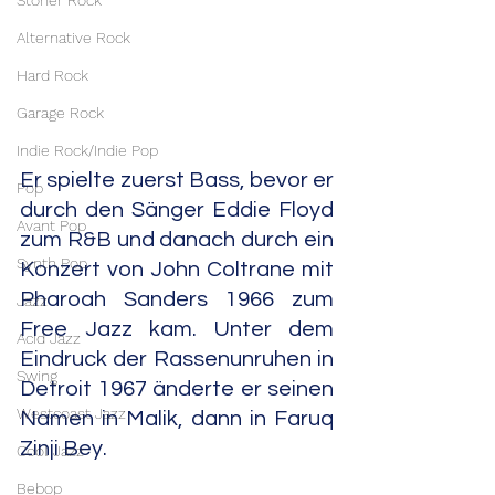
Stoner Rock
Alternative Rock
Hard Rock
Garage Rock
Indie Rock/Indie Pop
Er spielte zuerst Bass, bevor er 
Pop
durch den Sänger Eddie Floyd 
Avant Pop
zum R&B und danach durch ein 
Synth Pop
Konzert von John Coltrane mit 
Pharoah Sanders 1966 zum 
Jazz
Free Jazz kam. Unter dem 
Acid Jazz
Eindruck der Rassenunruhen in 
Swing
Detroit 1967 änderte er seinen 
Westcoast Jazz
Namen in Malik, dann in Faruq 
Zinji Bey.
Cool Jazz
Bebop