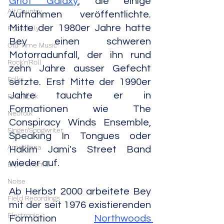
Griot Galaxy
, die einige 
Alt.Country
Aufnahmen veröffentlichte. 
Mitte der 1980er Jahre hatte 
Rockabilly
Bey einen schweren 
Old Time Music
Motorradunfall, der ihn rund 
Rock'n'Roll
zehn Jahre ausser Gefecht 
Folk
setzte. Erst Mitte der 1990er 
Jahre tauchte er in 
Folk Rock
Formationen wie The 
Neofolk
Conspiracy Winds Ensemble, 
Singer/Songwriter
Speaking In Tongues oder 
Americana
Hakim Jami's Street Band 
wieder auf.
Experimental
Noise
Ab Herbst 2000 arbeitete Bey 
Field Recordings
mit der seit 1976 existierenden 
Electronic
Formation 
Northwoods 