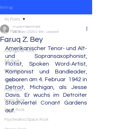
Beitrag
All Posts
musicmakermark
All Posts
26. März 2025
2 Min. Lesezeit
Faruq Z. Bey
Rock
Amerikanischer Tenor- und Alt- 
Avantgarde Rock
und Sopransaxophonist, 
Art Rock
Flötist, Spoken Word-Artist, 
Math Rock
Komponist und Bandleader, 
geboren am 4. Februar  1942 in 
Prog Rock
Detroit, Michigan, als Jesse 
Post Rock
Davis. Er wuchs im Detroiter 
Noise Rock
Stadtviertel Conant Gardens 
Glam Rock
auf.
Psychedelic/Space Rock