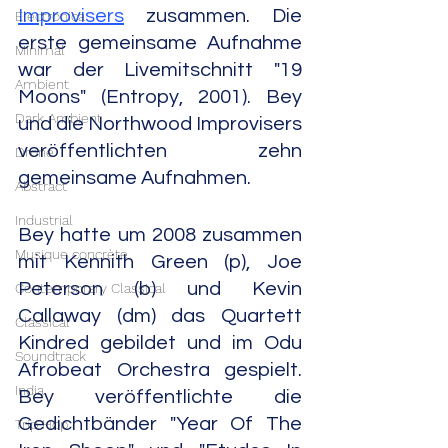
Improvisers
 zusammen. Die 
Electronica
erste gemeinsame Aufnahme 
Minimal
war der Livemitschnitt "19 
Ambient
Moons" (Entropy, 2001). Bey 
Dark Ambient
und die Northwood Improvisers 
veröffentlichten zehn 
Drone
gemeinsame Aufnahmen.
Abstract
Industrial
Bey hatte um 2008 zusammen 
Musique concrète
mit Kennith Green (p), Joe 
Peterson (b) und Kevin 
Contemporary Classical
Callaway (dm) das Quartett 
Classical
Kindred gebildet und im Odu 
Soundtrack
Afrobeat Orchestra gespielt. 
India
Bey veröffentlichte die 
Gedichtbänder "Year Of The 
Trip Hop