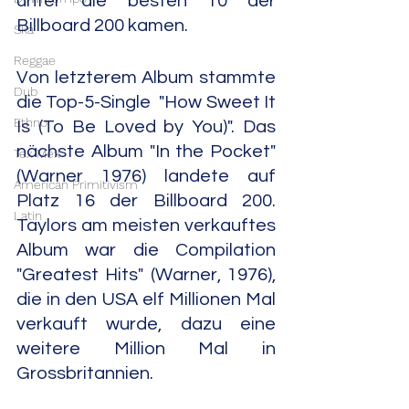
unter die besten 10 der 
Billboard 200 kamen.
Ska
Reggae
Von letzterem Album stammte 
Dub
die Top-5-Single  "How Sweet It 
Ethno
Is (To Be Loved by You)". Das 
nächste Album "In the Pocket" 
Tex Mex
(Warner 1976) landete auf 
American Primitivism
Platz 16 der Billboard 200. 
Latin
Taylors am meisten verkauftes 
Album war die Compilation 
"Greatest Hits" (Warner, 1976), 
die in den USA elf Millionen Mal 
verkauft wurde, dazu eine 
weitere Million Mal in 
Grossbritannien.