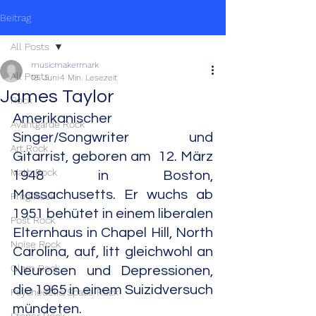
Beitrag
All Posts
musicmakermark
All Posts
18. Juni
4 Min. Lesezeit
James Taylor
Rock
Amerikanischer 
Avantgarde Rock
Singer/Songwriter und 
Art Rock
Gitarrist, geboren am  12. März 
Math Rock
1948 in Boston, 
Massachusetts. Er wuchs ab 
Prog Rock
1951 behütet in einem liberalen 
Post Rock
Elternhaus in Chapel Hill, North 
Noise Rock
Carolina, auf, litt gleichwohl an 
Glam Rock
Neurosen und Depressionen, 
die 1965 in einem Suizidversuch 
Psychedelic/Space Rock
mündeten.