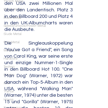
Thrash Metal
den USA zwei Millionen Mal 
Death Metal
über den Landentisch. Platz 3 
in den Billboard 200 und Platz 4 
Black Metal
in den UK-Albumcharts waren 
Speed/Groove/Power-Metal
die Ausbeute.
Slude Metal
Prog Metal
Die Singleauskoppelung 
"You've Got a Friend", ein Song 
Metalcore
von Carol King, war seine erste 
Hardcore
und einzige Nummer-1-Single 
Techno
in den Billboard Hot 100. "One 
Electro
Man Dog" (Warner, 1972) war 
danach ein Top-5-Album in den 
IDM
USA, während "Walking Man" 
Trance
(Warner, 1974) unter die besten 
House
15 und "Gorilla" (Warner, 1975) 
Downtempo