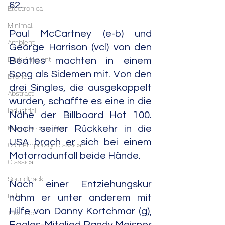
62.
Electronica
Minimal
Paul McCartney (e-b) und 
Ambient
George Harrison (vcl) von den 
Dark Ambient
Beatles machten in einem 
Song als Sidemen mit. Von den 
Drone
drei Singles, die ausgekoppelt 
Abstract
wurden, schaffte es eine in die 
Industrial
Nähe der Billboard Hot 100. 
Musique concrète
Nach seiner Rückkehr in die 
USA brach er sich bei einem 
Contemporary Classical
Motorradunfall beide Hände.
Classical
Soundtrack
Nach einer Entziehungskur 
India
nahm er unter anderem mit 
Hilfe von Danny Kortchmar (g), 
Trip Hop