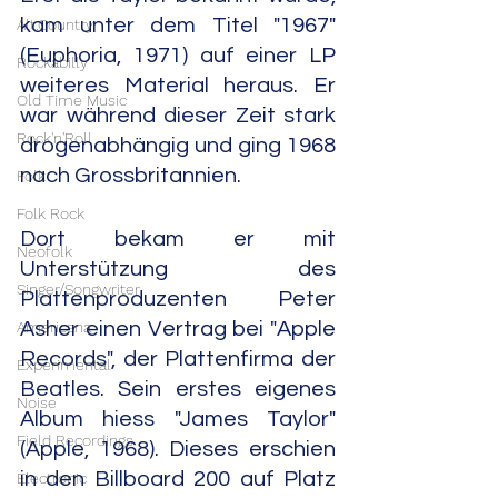
kam unter dem Titel "1967" 
Alt.Country
(Euphoria, 1971) auf einer LP 
Rockabilly
weiteres Material heraus. Er 
Old Time Music
war während dieser Zeit stark 
Rock'n'Roll
drogenabhängig und ging 1968 
nach Grossbritannien.
Folk
Folk Rock
Dort bekam er mit 
Neofolk
Unterstützung des 
Singer/Songwriter
Plattenproduzenten Peter 
Americana
Asher einen Vertrag bei "Apple 
Records", der Plattenfirma der 
Experimental
Beatles. Sein erstes eigenes 
Noise
Album hiess "James Taylor" 
Field Recordings
(Apple, 1968). Dieses erschien 
in den Billboard 200 auf Platz 
Electronic