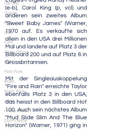
Eagles-Mitglied Randy Meisner 
Hip Hop
(e-b), Carol King (p, vcl) und 
Gospel
anderen sein zweites Album 
R&B
"Sweet Baby James" (Warner, 
1970 auf. Es verkaufte sich 
Soul
allein in den USA drei Millionen 
Funk
Mal und landete auf Platz 3 der 
Berlin School
Billboard 200 und auf Platz 6 in 
Punk
Grossbritannien.
Post Punk
Mit der Singleauskoppelung 
Blues
"Fire and Rain" erreichte Taylor 
Blues Rock
ebenfalls Platz 3 in den USA, 
Metal
das heisst in den Billboard Hot 
100. Auch sein nächstes Album 
Heavy Metal
"Mud Slide Slim And The Blue 
Doom Metal
Horizon" (Warner, 1971) ging in 