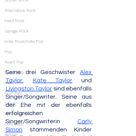
Stoner Rock
Alternative Rock
Hard Rock
Garage Rock
Indie Rock/Indie Pop
Pop
Avant Pop
Seine drei Geschwister 
Alex 
Synth Pop
Taylor
, 
Kate Taylor
 und 
Jazz
Livingston Taylor
 sind ebenfalls 
Acid Jazz
Singer/Songwriter. Seine aus 
Swing
der Ehe mit der ebenfalls 
erfolgreichen 
Westcoast Jazz
Singer/Songwriterin 
Carly 
Cool Jazz
Simon
 stammenden Kinder 
Bebop