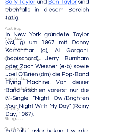
Sally Taylor
 und 
Ben Taylor
 sind 
Hard Bop
ebenfalls in diesem Bereich 
tätig.
Modal
Post Bop
In New York gründete Taylor 
Free Jazz
(vcl, g) um 1967 mit Danny 
Free Improv
Kortchmar (g), Al Gorgoni  
(hapischord), Jerry Burnham 
Contemporary Jazz
oder Zach Wiesner (e-b) sowie 
Soul Jazz
Joel O'Brien (dm) die Pop-Band 
Modern Jazz
Flying Machine. Von dieser 
Jazz Rock/Fusion
Band erschien vorerst nur die 
7"-Single "Night Owl/Brighten 
Electric Jazz
Your Night With My Day" (Rainy 
Country
Day, 1967).
Bluegrass
Country Rock
Erst als Taylor bekannt wurde, 