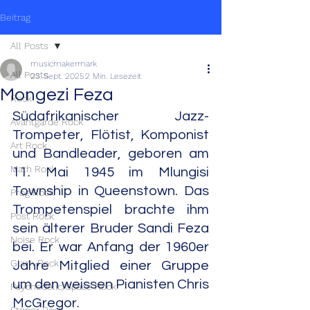
Beitrag
All Posts
musicmakermark
All Posts
23. Sept. 2025
2 Min. Lesezeit
Mongezi Feza
Rock
Südafrikanischer Jazz-
Avantgarde Rock
Trompeter, Flötist, Komponist 
Art Rock
und Bandleader, geboren am 
Math Rock
11. Mai 1945 im Mlungisi 
Township in Queenstown. Das 
Prog Rock
Trompetenspiel brachte ihm 
Post Rock
sein älterer Bruder Sandi Feza 
Noise Rock
bei. Er war Anfang der 1960er 
Glam Rock
Jahre Mitglied einer Gruppe 
um den weissen Pianisten Chris 
Psychedelic/Space Rock
McGregor.