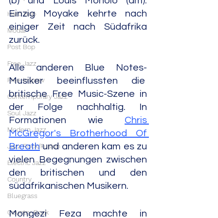
(b) und Louis Moholo (dm). 
Einzig Moyake kehrte nach 
Hard Bop
einiger Zeit nach Südafrika 
Modal
zurück.
Post Bop
Free Jazz
Alle anderen Blue Notes-
Musiker beeinflussten die  
Free Improv
britische Free Music-Szene in 
Contemporary Jazz
der Folge nachhaltig. In 
Soul Jazz
Formationen wie 
Chris 
Modern Jazz
McGregor's Brotherhood Of 
Breath
 und anderen kam es zu 
Jazz Rock/Fusion
vielen Begegnungen zwischen 
Electric Jazz
den britischen und den 
Country
südafrikanischen Musikern.
Bluegrass
Country Rock
Mongezi Feza machte in 