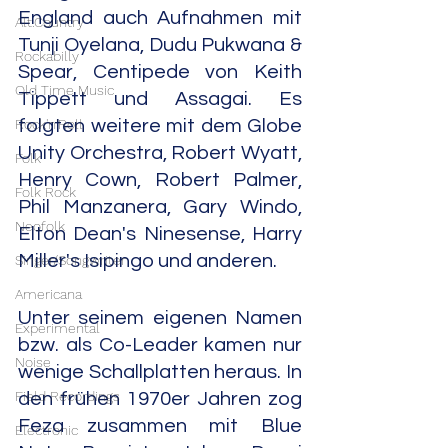
England auch Aufnahmen mit 
Alt.Country
Tunji Oyelana, Dudu Pukwana & 
Rockabilly
Spear, Centipede von Keith 
Old Time Music
Tippett und Assagai. Es 
folgten weitere mit dem Globe 
Rock'n'Roll
Unity Orchestra, Robert Wyatt, 
Folk
Henry Cown, Robert Palmer, 
Folk Rock
Phil Manzanera, Gary Windo, 
Neofolk
Elton Dean's Ninesense, Harry 
Miller's Isipingo und anderen.
Singer/Songwriter
Americana
Unter seinem eigenen Namen 
Experimental
bzw. als Co-Leader kamen nur 
Noise
wenige Schallplatten heraus. In 
Field Recordings
den frühen 1970er Jahren zog 
Feza zusammen mit Blue 
Electronic