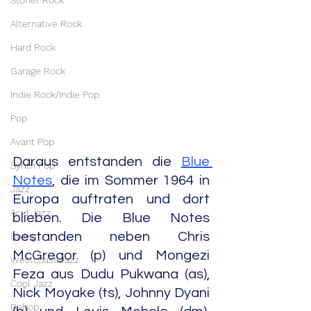
Stoner Rock
Alternative Rock
Hard Rock
Garage Rock
Indie Rock/Indie Pop
Pop
Avant Pop
Daraus entstanden die 
Blue 
Synth Pop
Notes
, die im Sommer 1964 in 
Jazz
Europa auftraten und dort 
Acid Jazz
blieben. Die Blue Notes 
bestanden neben Chris 
Swing
McGregor (p) und Mongezi 
Westcoast Jazz
Feza aus Dudu Pukwana (as), 
Cool Jazz
Nick Moyake (ts), Johnny Dyani 
Bebop