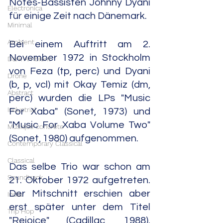
Notes-Bassisten Johnny Dyani 
Electronica
für einige Zeit nach Dänemark.
Minimal
Ambient
Bei einem Auftritt am 2. 
November 1972 in Stockholm 
Dark Ambient
von Feza (tp, perc) und Dyani 
Drone
(b, p, vcl) mit Okay Temiz (dm, 
Abstract
perc) wurden die LPs "Music 
Industrial
For Xaba" (Sonet, 1973) und 
"Music For Xaba Volume Two" 
Musique concrète
(Sonet, 1980) aufgenommen.
Contemporary Classical
Classical
Das selbe Trio war schon am 
Soundtrack
21. Oktober 1972 aufgetreten. 
Der Mitschnitt erschien aber 
India
erst später unter dem Titel 
Trip Hop
"Rejoice" (Cadillac, 1988). 