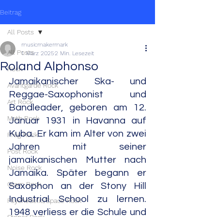
Beitrag
All Posts
musicmakermark
All Posts
1. März 2025
2 Min. Lesezeit
Roland Alphonso
Rock
Jamaikanischer Ska- und 
Avantgarde Rock
Reggae-Saxophonist und 
Art Rock
Bandleader, geboren am 12. 
Math Rock
Januar 1931 in Havanna auf 
Kuba. Er kam im Alter von zwei 
Prog Rock
Jahren mit seiner 
Post Rock
jamaikanischen Mutter nach 
Noise Rock
Jamaika. Später begann er 
Glam Rock
Saxophon an der Stony Hill 
Industrial School zu lernen. 
Psychedelic/Space Rock
1948 verliess er die Schule und 