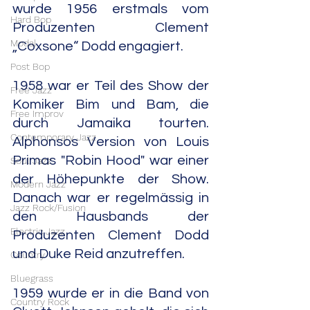
wurde 1956 erstmals vom 
Hard Bop
Produzenten Clement 
Modal
„Coxsone“ Dodd engagiert.
Post Bop
1958 war er Teil des Show der 
Free Jazz
Komiker Bim und Bam, die 
Free Improv
durch Jamaika tourten. 
Contemporary Jazz
Alphonsos Version von Louis 
Primas "Robin Hood" war einer 
Soul Jazz
der Höhepunkte der Show. 
Modern Jazz
Danach war er regelmässig in 
Jazz Rock/Fusion
den Hausbands der 
Electric Jazz
Produzenten Clement Dodd 
und Duke Reid anzutreffen.
Country
Bluegrass
1959 wurde er in die Band von 
Country Rock