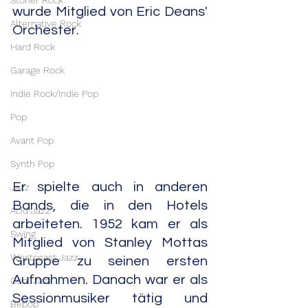
Stoner Rock
wurde Mitglied von Eric Deans' 
Alternative Rock
Orchester.
Hard Rock
Garage Rock
Indie Rock/Indie Pop
Pop
Avant Pop
Synth Pop
Er spielte auch in anderen 
Jazz
Bands, die in den Hotels 
Acid Jazz
arbeiteten. 1952 kam er als 
Swing
Mitglied von Stanley Mottas 
Westcoast Jazz
Gruppe zu seinen ersten 
Aufnahmen. Danach war er als 
Cool Jazz
Sessionmusiker tätig und 
Bebop