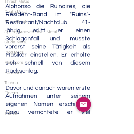
Thrash Metal
Alphonso die Ruinaires, die 
Death Metal
Resident-Band im "Ruins"-
Black Metal
Restaurant/Nachtclub. 41-
jährig erlitt er einen 
Speed/Groove/Power-Metal
Schlaganfall und musste 
Slude Metal
vorerst seine Tätigkeit als 
Prog Metal
Musiker einstellen. Er erholte 
sich schnell von diesem 
Metalcore
Rückschlag.
Hardcore
Techno
Davor und danach waren erste 
Electro
Aufnahmen unter seinem 
IDM
eigenen Namen erschienen. 
Dazu verrichtete er viel 
Trance
Studioarbeit und ging oft auf 
House
Tournee durch die USA. 1983 
Downtempo