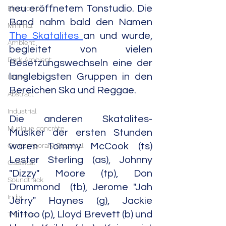
neu eröffnetem Tonstudio. Die 
Electronica
Band nahm bald den Namen 
Minimal
The Skatalites 
an und wurde, 
Ambient
begleitet von vielen 
Dark Ambient
Besetzungswechseln eine der 
langlebigsten Gruppen in den 
Drone
Bereichen Ska und Reggae.
Abstract
Industrial
Die anderen Skatalites-
Musique concrète
Musiker der ersten Stunden 
waren Tommy McCook (ts) 
Contemporary Classical
Lester Sterling (as), Johnny 
Classical
"Dizzy" Moore (tp), Don 
Soundtrack
Drummond  (tb), Jerome "Jah 
India
Jerry" Haynes (g), Jackie 
Mittoo (p), Lloyd Brevett (b) und 
Trip Hop