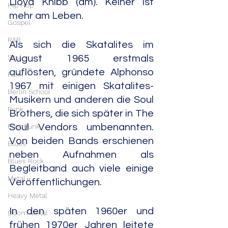
Lloyd Knibb (dm). Keiner ist 
Hip Hop
mehr am Leben.
Gospel
R&B
Als sich die Skatalites im 
Soul
August 1965 erstmals 
auflösten, gründete Alphonso 
Funk
1967 mit einigen Skatalites-
Berlin School
Musikern und anderen die Soul 
Punk
Brothers, die sich später in The 
Soul Vendors umbenannten. 
Post Punk
Von beiden Bands erschienen 
Blues
neben Aufnahmen als 
Blues Rock
Begleitband auch viele einige 
Metal
Veröffentlichungen.
Heavy Metal
In den späten 1960er und 
Doom Metal
frühen 1970er Jahren leitete 