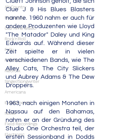
Cluett Johnson geholt, die sich 
Alt.Country
Clue J & His Blues Blasters 
nannte. 1960 nahm er auch für 
Rockabilly
andere Produzenten wie Lloyd 
Old Time Music
"The Matador" Daley und King 
Rock'n'Roll
Edwards auf. Während dieser 
Folk
Zeit spielte er in vielen 
verschiedenen Bands, wie The 
Folk Rock
Alley Cats, The City Slickers 
Neofolk
und Aubrey Adams & The Dew 
Singer/Songwriter
Droppers.
Americana
1963, nach einigen Monaten in 
Experimental
Nassau auf den Bahamas, 
Noise
nahm er an der Gründung des 
Field Recordings
Studio One Orchestra teil, der 
Electronic
ersten Sessionband in Dodds 