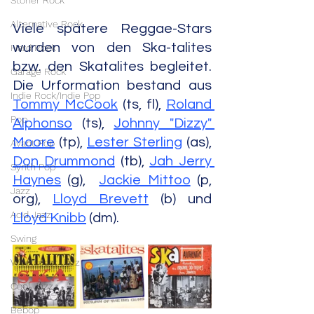
Stoner Rock
Alternative Rock
Viele spätere Reggae-Stars 
wurden von den Ska-talites 
Hard Rock
bzw. den Skatalites begleitet. 
Garage Rock
Die Urformation bestand aus 
Indie Rock/Indie Pop
Tommy McCook
 (ts, fl), 
Roland 
Pop
Alphonso
 (ts), 
Johnny "Dizzy" 
Moore
 (tp), 
Lester Sterling
 (as), 
Avant Pop
Don Drummond
 (tb), 
Jah Jerry 
Synth Pop
Haynes
 (g),  
Jackie Mittoo
 (p, 
Jazz
org), 
Lloyd Brevett
 (b) und 
Acid Jazz
Lloyd Knibb
 (dm).
Swing
Westcoast Jazz
Cool Jazz
Bebop