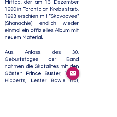
Mittoo, der am 16. Dezember 
1990 in Toronto an Krebs starb. 
1993 erschien mit "Skavoovee" 
(Shanachie) endlich wieder 
einmal ein offizielles Album mit 
neuem Material.
Aus Anlass des 30. 
Geburtstages der Band 
nahmen die Skatalites mit den 
Gästen Prince Buster, Toots 
Hibberts, Lester Bowie (tp), 
David Murray (ts), Steve Turre 
(tb) Monty Alexander (p), und 
Larry McDonald (dm) "Hi Bop 
Ska - The 30th Anniversary 
Recording" (Shanachie, 1994) 