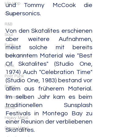
Hip Hop
und Tommy McCook die 
Supersonics.
Gospel
R&B
Von den Skatalites erschienen 
Soul
aber weitere Aufnahmen, 
Funk
meist solche mit bereits 
Berlin School
bekanntem Material wie "Best 
Of Skatalites" (Studio One, 
Punk
1974) Auch "Celebration Time" 
Post Punk
(Studio One, 1983) bestand vor 
Blues
allem aus früherem Material. 
Im selben Jahr kam es beim 
Blues Rock
traditionellen Sunsplash 
Metal
Festivals in Montego Bay zu 
Heavy Metal
einer Reunion der verbliebenen 
Doom Metal
Skatalites.