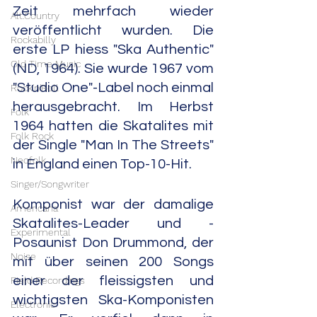
Zeit mehrfach wieder 
Alt.Country
veröffentlicht wurden. Die 
Rockabilly
erste LP hiess "Ska Authentic" 
Old Time Music
(ND, 1964). Sie wurde 1967 vom 
"Studio One"-Label noch einmal 
Rock'n'Roll
herausgebracht. Im Herbst 
Folk
1964 hatten die Skatalites mit 
Folk Rock
der Single "Man In The Streets" 
Neofolk
in England einen Top-10-Hit.
Singer/Songwriter
Komponist war der damalige 
Americana
Skatalites-Leader und -
Experimental
Posaunist Don Drummond, der 
Noise
mit über seinen 200 Songs 
einer der fleissigsten und 
Field Recordings
wichtigsten Ska-Komponisten 
Electronic