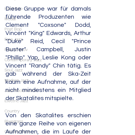
Diese Gruppe war für damals 
Hard Bop
führende Produzenten wie 
Modal
Clement "Coxsone" Dodd, 
Post Bop
Vincent "King" Edwards, Arthur 
Free Jazz
"Duke" Reid, Cecil "Prince 
Buster" Campbell, Justin 
Free Improv
"Phillip" Yap, Leslie Kong oder 
Contemporary Jazz
Vincent "Randy" Chin tätig. Es 
Soul Jazz
gab während der Ska-Zeit 
Modern Jazz
kaum eine Aufnahme, auf der 
nicht mindestens ein Mitglied 
Jazz Rock/Fusion
der Skatalites mitspielte.
Electric Jazz
Country
Von den Skatalites erschien 
Bluegrass
eine ganze Reihe von eigenen 
Aufnahmen, die im Laufe der 
Country Rock