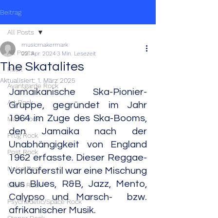
Beitrag
All Posts
musicmakermark
All Posts
22. Apr. 2024
3 Min. Lesezeit
The Skatalites
Rock
Aktualisiert:
1. März 2025
Avantgarde Rock
Jamaikanische Ska-Pionier-
Art Rock
Gruppe, gegründet im Jahr 
1964 im Zuge des Ska-Booms, 
Math Rock
den Jamaika nach der 
Prog Rock
Unabhängigkeit von England 
Post Rock
1962 erfasste. Dieser Reggae-
Noise Rock
Vorläuferstil war eine Mischung 
aus Blues, R&B, Jazz, Mento, 
Glam Rock
Calypso und Marsch-  bzw. 
Psychedelic/Space Rock
afrikanischer Musik.