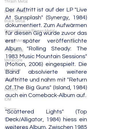
Thrash Metal
Der Auftritt ist auf der LP "Live 
Death Metal
At Sunsplash" (Synergy, 1984) 
Black Metal
dokumentiert. Zum Aufwärmen 
Speed/Groove/Power-Metal
für diesen Gig wurde zuvor das 
Slude Metal
erst später veröffentlichte 
Album "Rolling Steady: The 
Prog Metal
1983 Music Mountain Sessions" 
Metalcore
(Motion, 2006) eingespielt. Die 
Hardcore
Band absolvierte weitere 
Auftritte und nahm mit "Return 
Techno
Of The Big Guns" (Island, 1984) 
Electro
auch ein Comeback-Album auf.
IDM
Trance
"Scattered Lights" (Top 
House
Deck/Alligator, 1984) hiess ein 
weiteres Album. Zwischen 1985 
Downtempo