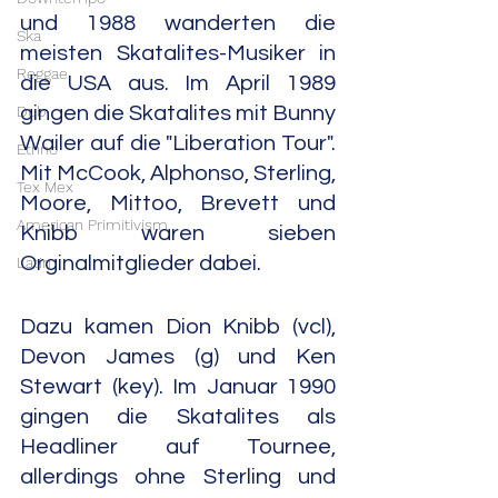
und 1988 wanderten die 
Ska
meisten Skatalites-Musiker in 
Reggae
die USA aus. Im April 1989 
Dub
gingen die Skatalites mit Bunny 
Wailer auf die "Liberation Tour". 
Ethno
Mit McCook, Alphonso, Sterling, 
Tex Mex
Moore, Mittoo, Brevett und 
American Primitivism
Knibb waren sieben 
Orginalmitglieder dabei.
Latin
Dazu kamen Dion Knibb (vcl), 
Devon James (g) und Ken 
Stewart (key). Im Januar 1990 
gingen die Skatalites als 
Headliner auf Tournee, 
allerdings ohne Sterling und 