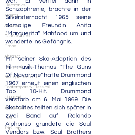
war. Er verfiel dann in 
Electronica
Schizophrenie, brachte in der 
Minimal
Silversternacht 1965 seine 
damalige Freundin Anita 
Ambient
"Marguerita" Mahfood um und 
Dark Ambient
wanderte ins Gefängnis.
Drone
Abstract
Mit seiner Ska-Adaption des 
Industrial
Filmmusik-Themas "The Guns 
Of Navarone" hatte Drummond 
Musique concrète
1967 erneut einen englischen 
Contemporary Classical
Top 10-Hit. Drummond 
Classical
verstarb am 6. Mai 1969. Die 
Skatalites teilten sich später in 
Soundtrack
zwei Band auf. Rolando 
India
Alphonso gründete die Soul 
Trip Hop
Vendors bzw. Soul Brothers 